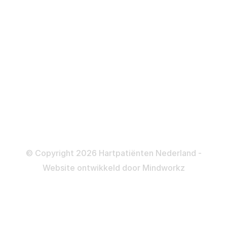
Defibrillator
ICD
Katheteriseren
Dotteren
Informatie en beleid
Colofon
Disclaimer
Privacy- en Cookiebeleid
© Copyright 2026 Hartpatiënten Nederland -
Website ontwikkeld door
Mindworkz