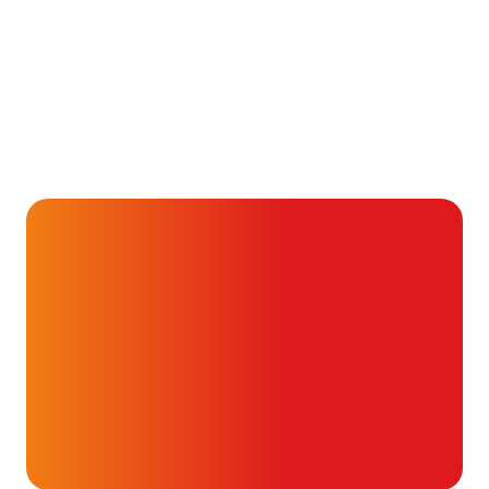
Alvast ontzettend bedankt!
Help mee en doneer
ouw donatie kunnen we 1,7 miljoen
t- en vaatpatiënten onafhankelijk
blijven ondersteunen.