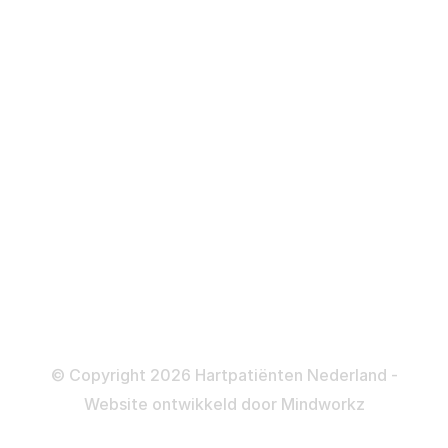
Over behandelingen
Defibrillator
ICD
Katheteriseren
Dotteren
Informatie en beleid
Colofon
Disclaimer
Privacy- en Cookiebeleid
© Copyright 2026 Hartpatiënten Nederland -
Website ontwikkeld door
Mindworkz