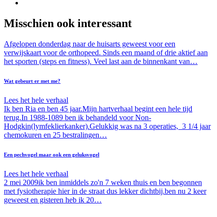
Misschien ook interessant
Afgelopen donderdag naar de huisarts geweest voor een
verwijskaart voor de orthopeed. Sinds een maand of drie aktief aan
het sporten (steps en fitness). Veel last aan de binnenkant van…
Wat gebeurt er met me?
Lees het hele verhaal
Ik ben Ria en ben 45 jaar.Mijn hartverhaal begint een hele tijd
terug.In 1988-1089 ben ik behandeld voor Non-
Hodgkin(lymfeklierkanker).Gelukkig was na 3 operaties, 3 1/4 jaar
chemokuren en 25 bestralingen…
Een pechvogel maar ook een geluksvogel
Lees het hele verhaal
2 mei 2009ik ben inmiddels zo'n 7 weken thuis en ben begonnen
met fysiotherapie hier in de straat dus lekker dichtbij.ben nu 2 keer
geweest en gisteren heb ik 20…