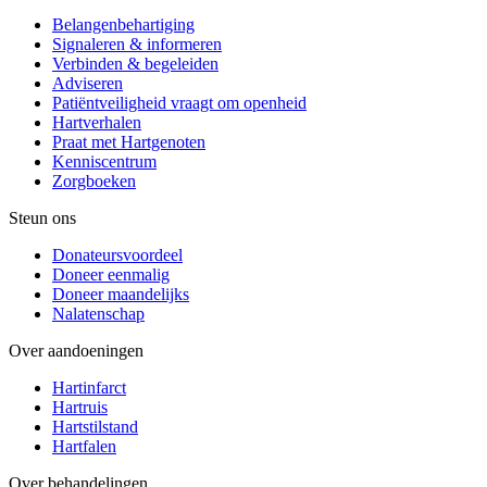
Belangenbehartiging
Signaleren & informeren
Verbinden & begeleiden
Adviseren
Patiëntveiligheid vraagt om openheid
Hartverhalen
Praat met Hartgenoten
Kenniscentrum
Zorgboeken
Steun ons
Donateursvoordeel
Doneer eenmalig
Doneer maandelijks
Nalatenschap
Over aandoeningen
Hartinfarct
Hartruis
Hartstilstand
Hartfalen
Over behandelingen