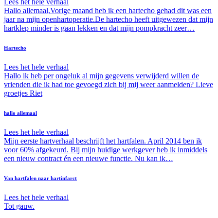
Lees het hele verhaal
Hallo allemaal,Vorige maand heb ik een hartecho gehad dit was een
jaar na mijn openhartoperatie.De hartecho heeft uitgewezen dat mijn
hartklep minder is gaan lekken en dat mijn pompkracht zeer…
Hartecho
Lees het hele verhaal
Hallo ik heb per ongeluk al mijn gegevens verwijderd willen de
vrienden die ik had toe gevoegd zich bij mij weer aanmelden? Lieve
groetjes Riet
hallo allemaal
Lees het hele verhaal
Mijn eerste hartverhaal beschrijft het hartfalen. April 2014 ben ik
voor 60% afgekeurd. Bij mijn huidige werkgever heb ik inmiddels
een nieuw contract én een nieuwe functie. Nu kan ik…
Van hartfalen naar hartinfarct
Lees het hele verhaal
Tot gauw.