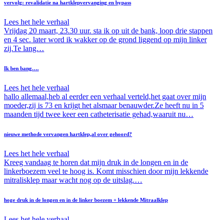
vervolg: revalidatie na hartklepvervanging en bypass
Lees het hele verhaal
Vrijdag 20 maart, 23.30 uur. sta ik op uit de bank, loop drie stappen
en 4 sec. later word ik wakker op de grond liggend op mijn linker
zij.Te lang…
Ik ben bang….
Lees het hele verhaal
hallo allemaal,heb al eerder een verhaal verteld,het gaat over mijn
moeder,zij is 73 en krijgt het alsmaar benauwder.Ze heeft nu in 5
maanden tijd twee keer een catheterisatie gehad,waaruit nu…
nieuwe methode vervangen hartklep,al over gehoord?
Lees het hele verhaal
Kreeg vandaag te horen dat mijn druk in de longen en in de
linkerboezem veel te hoog is. Komt misschien door mijn lekkende
mitralisklep maar wacht nog op de uitslag.…
hoge druk in de longen en in de linker boezem + lekkende Mitraalklep
Lees het hele verhaal