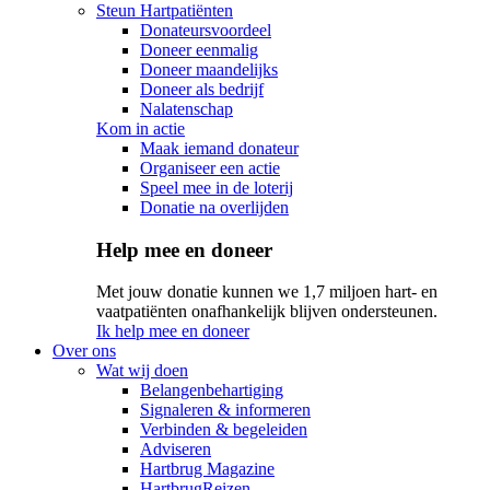
Steun Hartpatiënten
Donateursvoordeel
Doneer eenmalig
Doneer maandelijks
Doneer als bedrijf
Nalatenschap
Kom in actie
Maak iemand donateur
Organiseer een actie
Speel mee in de loterij
Donatie na overlijden
Help mee en doneer
Met jouw donatie kunnen we 1,7 miljoen hart- en
vaatpatiënten onafhankelijk blijven ondersteunen.
Ik help mee en doneer
Over ons
Wat wij doen
Belangenbehartiging
Signaleren & informeren
Verbinden & begeleiden
Adviseren
Hartbrug Magazine
HartbrugReizen