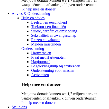
Met jouw donatie kunnen we 1,7 miljoen hart- en
vaatpatiënten onafhankelijk blijven ondersteunen.
Ik help mee en doneer
Advies & Ondersteuning
Hulp en advies
Leefstijl en gezondheid
Toekomst en financiën
Studie, carrière of omscholing
Seksualiteit en zwangerschap
Reizen en vakantie
Melden misstanden
Ondersteuning
Hartverhalen
Praat met Hartgenoten
Hartjournaal
Begeleidingshulp bij artsbezoek
Ondersteuning voor naasten
Activiteiten
Help mee en doneer
Met jouw donatie kunnen we 1,7 miljoen hart- en
vaatpatiënten onafhankelijk blijven ondersteunen.
Ik help mee en doneer
Steun ons