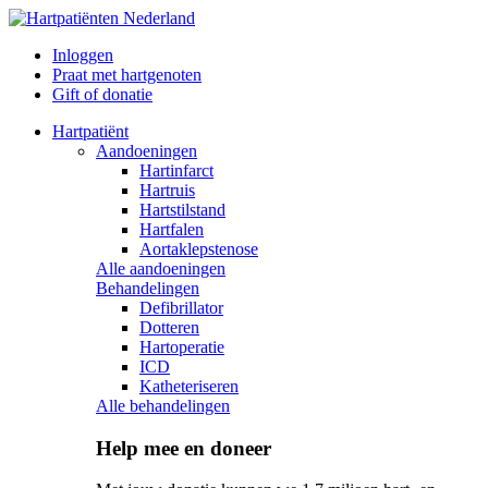
Inloggen
Praat met hartgenoten
Gift of donatie
Hartpatiënt
Aandoeningen
Hartinfarct
Hartruis
Hartstilstand
Hartfalen
Aortaklepstenose
Alle aandoeningen
Behandelingen
Defibrillator
Dotteren
Hartoperatie
ICD
Katheteriseren
Alle behandelingen
Help mee en doneer