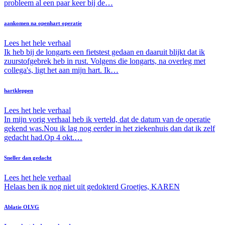
probleem al een paar keer bij de…
aankomen na openhart operatie
Lees het hele verhaal
Ik heb bij de longarts een fietstest gedaan en daaruit blijkt dat ik
zuurstofgebrek heb in rust. Volgens die longarts, na overleg met
collega's, ligt het aan mijn hart. Ik…
hartkleppen
Lees het hele verhaal
In mijn vorig verhaal heb ik verteld, dat de datum van de operatie
gekend was.Nou ik lag nog eerder in het ziekenhuis dan dat ik zelf
gedacht had.Op 4 okt.…
Sneller dan gedacht
Lees het hele verhaal
Helaas ben ik nog niet uit gedokterd Groetjes, KAREN
Ablatie OLVG