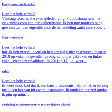
Foutje, maar niet bedankt!
Lees het hele verhaal
Vandaag ,precies 3 weken geleden ging ik doodsbang naar het
ziekenhuis voor een hartkatheterisatie. Ik ben nog nooit zo bang
geweest ,,en dan eigenlijk voor de behandeling ,,niet eens voor…
Mijn tweede kans
Lees het hele verhaal
hoi, Ik heb gerevalideerd en heb een tijdje niet geschreven maar in
2010 op vakantie gevallen gevolg: schouder gebroken en linker
enkel. Weer een revalidatie. In 2011op 17 juni weer…
vallen
Lees het hele verhaal
Ik weet sinds kort dat ik een hartritmestoornis heb. Ik heb er tot nog
toe alleen last van bij zware inspanning. Ik ontdekte het zelf omdat
ik pijn op mijn…
onschuldig hartritmestoornis en toch medicijnen slikken?