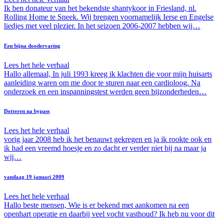
Ik ben donateur van het bekendste shantykoor in Friesland, nl.
Rolling Home te Sneek. Wij brengen voornamelijk Ierse en Engelse
liedjes met veel plezier. In het seizoen 2006-2007 hebben wij…
Een bijna doodervaring
Lees het hele verhaal
Hallo allemaal, In juli 1993 kreeg ik klachten die voor mijn huisarts
aanleiding waren om me door te sturen naar een cardioloog. Na
onderzoek en een inspanningstest werden geen bijzonderheden…
Dotteren na bypass
Lees het hele verhaal
vorig jaar 2008 heb ik het benauwt gekregen en ja ik rookte ook en
ik had een vreemd hoesje en zo dacht er verder niet bij na maar ja
wij…
vandaag 19 januari 2009
Lees het hele verhaal
Hallo beste mensen, Wie is er bekend met aankomen na een
openhart operatie en daarbij veel vocht vasthoud? Ik heb nu voor dit