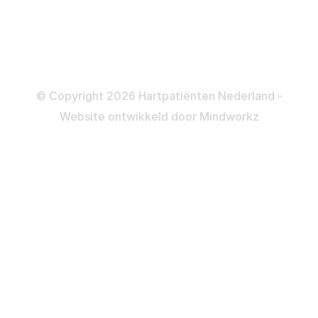
Informatie en beleid
Colofon
Disclaimer
Privacy- en Cookiebeleid
© Copyright 2026 Hartpatiënten Nederland -
Website ontwikkeld door
Mindworkz