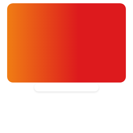
Alvast ontzettend bedankt!
Help mee en doneer
ouw donatie kunnen we 1,7 miljoen
t- en vaatpatiënten onafhankelijk
blijven ondersteunen.