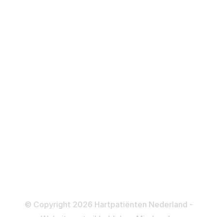
Hartfalen
Over behandelingen
Defibrillator
ICD
Katheteriseren
Dotteren
Informatie en beleid
Colofon
Disclaimer
Privacy- en Cookiebeleid
© Copyright 2026 Hartpatiënten Nederland -