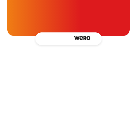
blijven ondersteunen.
Kantooradres