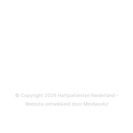
Defibrillator
ICD
Katheteriseren
Dotteren
Informatie en beleid
Colofon
Disclaimer
Privacy- en Cookiebeleid
© Copyright 2026 Hartpatiënten Nederland -
Website ontwikkeld door
Mindworkz