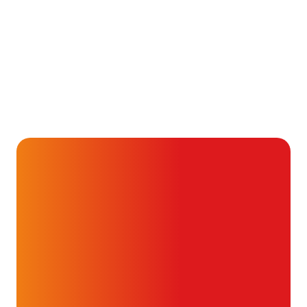
Alvast ontzettend bedankt!
Help mee en doneer
ouw donatie kunnen we 1,7 miljoen
t- en vaatpatiënten onafhankelijk
blijven ondersteunen.