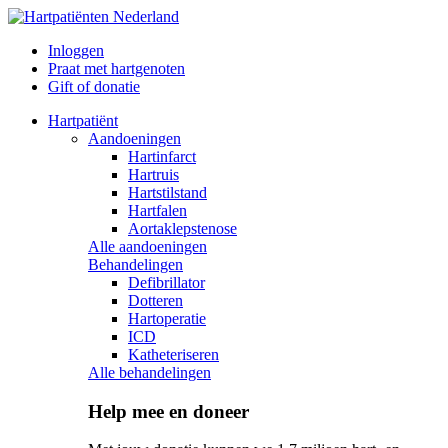
Inloggen
Praat met hartgenoten
Gift of donatie
Hartpatiënt
Aandoeningen
Hartinfarct
Hartruis
Hartstilstand
Hartfalen
Aortaklepstenose
Alle aandoeningen
Behandelingen
Defibrillator
Dotteren
Hartoperatie
ICD
Katheteriseren
Alle behandelingen
Help mee en doneer