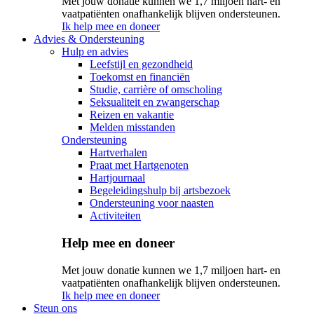
Met jouw donatie kunnen we 1,7 miljoen hart- en
vaatpatiënten onafhankelijk blijven ondersteunen.
Ik help mee en doneer
Advies & Ondersteuning
Hulp en advies
Leefstijl en gezondheid
Toekomst en financiën
Studie, carrière of omscholing
Seksualiteit en zwangerschap
Reizen en vakantie
Melden misstanden
Ondersteuning
Hartverhalen
Praat met Hartgenoten
Hartjournaal
Begeleidingshulp bij artsbezoek
Ondersteuning voor naasten
Activiteiten
Help mee en doneer
Met jouw donatie kunnen we 1,7 miljoen hart- en
vaatpatiënten onafhankelijk blijven ondersteunen.
Ik help mee en doneer
Steun ons