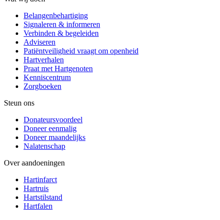
Belangenbehartiging
Signaleren & informeren
Verbinden & begeleiden
Adviseren
Patiëntveiligheid vraagt om openheid
Hartverhalen
Praat met Hartgenoten
Kenniscentrum
Zorgboeken
Steun ons
Donateursvoordeel
Doneer eenmalig
Doneer maandelijks
Nalatenschap
Over aandoeningen
Hartinfarct
Hartruis
Hartstilstand
Hartfalen