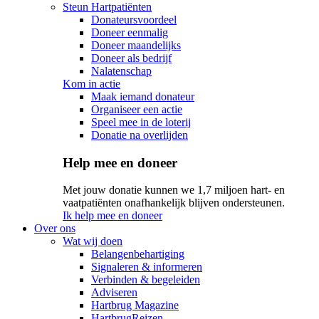
Steun Hartpatiënten
Donateursvoordeel
Doneer eenmalig
Doneer maandelijks
Doneer als bedrijf
Nalatenschap
Kom in actie
Maak iemand donateur
Organiseer een actie
Speel mee in de loterij
Donatie na overlijden
Help mee en doneer
Met jouw donatie kunnen we 1,7 miljoen hart- en
vaatpatiënten onafhankelijk blijven ondersteunen.
Ik help mee en doneer
Over ons
Wat wij doen
Belangenbehartiging
Signaleren & informeren
Verbinden & begeleiden
Adviseren
Hartbrug Magazine
HartbrugReizen