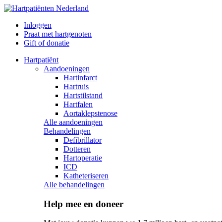
Inloggen
Praat met hartgenoten
Gift of donatie
Hartpatiënt
Aandoeningen
Hartinfarct
Hartruis
Hartstilstand
Hartfalen
Aortaklepstenose
Alle aandoeningen
Behandelingen
Defibrillator
Dotteren
Hartoperatie
ICD
Katheteriseren
Alle behandelingen
Help mee en doneer