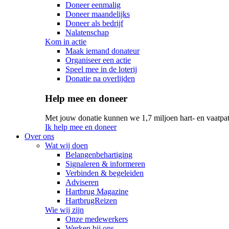
Doneer eenmalig
Doneer maandelijks
Doneer als bedrijf
Nalatenschap
Kom in actie
Maak iemand donateur
Organiseer een actie
Speel mee in de loterij
Donatie na overlijden
Help mee en doneer
Met jouw donatie kunnen we 1,7 miljoen hart- en vaatpat
Ik help mee en doneer
Over ons
Wat wij doen
Belangenbehartiging
Signaleren & informeren
Verbinden & begeleiden
Adviseren
Hartbrug Magazine
HartbrugReizen
Wie wij zijn
Onze medewerkers
Werken bij ons