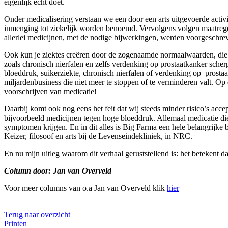
eigenlijk echt doet.
Onder medicalisering verstaan we een door een arts uitgevoerde activit
inmenging tot ziekelijk worden benoemd. Vervolgens volgen maatrege
allerlei medicijnen, met de nodige bijwerkingen, werden voorgeschrev
Ook kun je ziektes creëren door de zogenaamde normaalwaarden, die i
zoals chronisch nierfalen en zelfs verdenking op prostaatkanker scherp
bloeddruk, suikerziekte, chronisch nierfalen of verdenking op prosta
miljardenbusiness die niet meer te stoppen of te verminderen valt. Op
voorschrijven van medicatie!
Daarbij komt ook nog eens het feit dat wij steeds minder risico’s ac
bijvoorbeeld medicijnen tegen hoge bloeddruk. Allemaal medicatie die
symptomen krijgen. En in dit alles is Big Farma een hele belangrijke b
Keizer, filosoof en arts bij de Levenseindekliniek, in NRC.
En nu mijn uitleg waarom dit verhaal geruststellend is: het betekent 
Column door: Jan van Overveld
Voor meer columns van o.a Jan van Overveld klik
hier
Terug naar overzicht
Printen