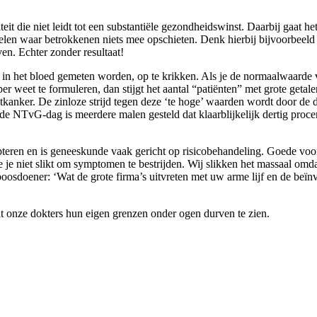
eit die niet leidt tot een substantiële gezondheidswinst. Daarbij gaat he
len waar betrokkenen niets mee opschieten. Denk hierbij bijvoorbeeld
en. Echter zonder resultaat!
n het bloed gemeten worden, op te krikken. Als je de normaalwaarde va
er weet te formuleren, dan stijgt het aantal “patiënten” met grote geta
atkanker. De zinloze strijd tegen deze ‘te hoge’ waarden wordt door de
 de NTvG-dag is meerdere malen gesteld dat klaarblijkelijk dertig proc
cepteren en is geneeskunde vaak gericht op risicobehandeling. Goede voo
 je niet slikt om symptomen te bestrijden. Wij slikken het massaal omd
oosdoener: ‘Wat de grote firma’s uitvreten met uw arme lijf en de beïnv
dat onze dokters hun eigen grenzen onder ogen durven te zien.