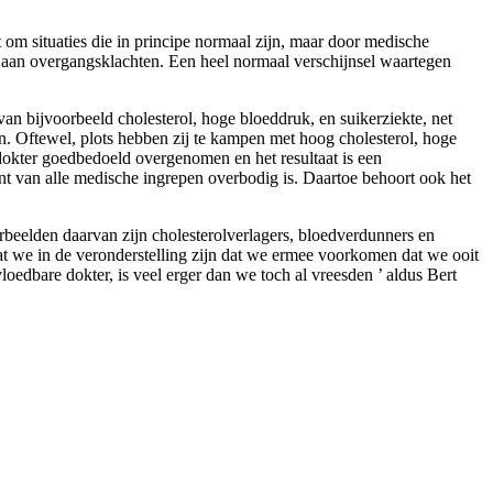
t om situaties die in principe normaal zijn, maar door medische
 aan overgangsklachten. Een heel normaal verschijnsel waartegen
n bijvoorbeeld cholesterol, hoge bloeddruk, en suikerziekte, net
len. Oftewel, plots hebben zij te kampen met hoog cholesterol, hoge
 dokter goedbedoeld overgenomen en het resultaat is een
ent van alle medische ingrepen overbodig is. Daartoe behoort ook het
rbeelden daarvan zijn cholesterolverlagers, bloedverdunners en
at we in de veronderstelling zijn dat we ermee voorkomen dat we ooit
loedbare dokter, is veel erger dan we toch al vreesden ’ aldus Bert