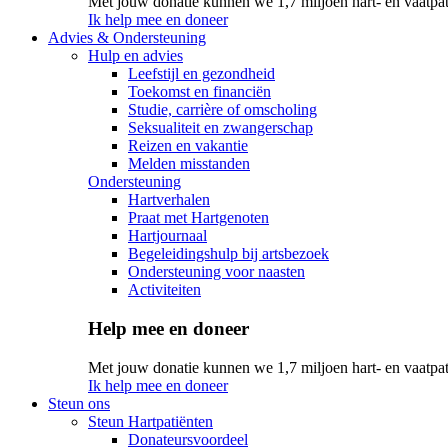
Met jouw donatie kunnen we 1,7 miljoen hart- en vaatpat
Ik help mee en doneer
Advies & Ondersteuning
Hulp en advies
Leefstijl en gezondheid
Toekomst en financiën
Studie, carrière of omscholing
Seksualiteit en zwangerschap
Reizen en vakantie
Melden misstanden
Ondersteuning
Hartverhalen
Praat met Hartgenoten
Hartjournaal
Begeleidingshulp bij artsbezoek
Ondersteuning voor naasten
Activiteiten
Help mee en doneer
Met jouw donatie kunnen we 1,7 miljoen hart- en vaatpat
Ik help mee en doneer
Steun ons
Steun Hartpatiënten
Donateursvoordeel