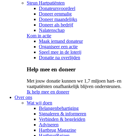
Steun Hartpatiënten
Donateursvoordeel
Doneer eenmalig
Doneer maandelijks
Doneer als bedrijf
Nalatenschap
Kom in actie
Maak iemand donateur
Organiseer een actie
Speel mee in de loterij
Donatie na overlijden
Help mee en doneer
Met jouw donatie kunnen we 1,7 miljoen hart- en
vaatpatiënten onafhankelijk blijven ondersteunen.
Ik help mee en doneer
Over ons
Wat wij doen
Belangenbehartiging
Signaleren & informeren
Verbinden & begeleiden
Adviseren
Hartbrug Magazine
HartbrugReizen