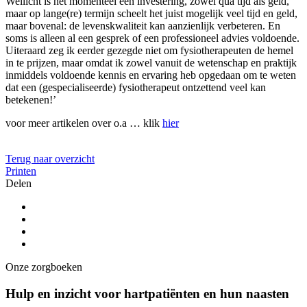
Wellicht is het momenteel een investering, zowel qua tijd als geld,
maar op lange(re) termijn scheelt het juist mogelijk veel tijd en geld,
maar bovenal: de levenskwaliteit kan aanzienlijk verbeteren. En
soms is alleen al een gesprek of een professioneel advies voldoende.
Uiteraard zeg ik eerder gezegde niet om fysiotherapeuten de hemel
in te prijzen, maar omdat ik zowel vanuit de wetenschap en praktijk
inmiddels voldoende kennis en ervaring heb opgedaan om te weten
dat een (gespecialiseerde) fysiotherapeut ontzettend veel kan
betekenen!’
voor meer artikelen over o.a … klik
hier
Terug naar overzicht
Printen
Delen
Onze zorgboeken
Hulp en inzicht voor hartpatiënten en hun naasten