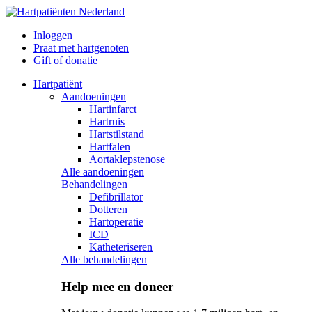
Inloggen
Praat met hartgenoten
Gift of donatie
Hartpatiënt
Aandoeningen
Hartinfarct
Hartruis
Hartstilstand
Hartfalen
Aortaklepstenose
Alle aandoeningen
Behandelingen
Defibrillator
Dotteren
Hartoperatie
ICD
Katheteriseren
Alle behandelingen
Help mee en doneer