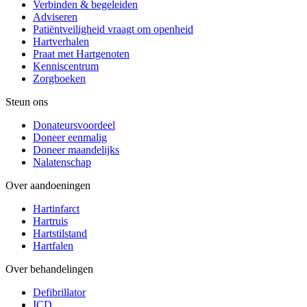
Verbinden & begeleiden
Adviseren
Patiëntveiligheid vraagt om openheid
Hartverhalen
Praat met Hartgenoten
Kenniscentrum
Zorgboeken
Steun ons
Donateursvoordeel
Doneer eenmalig
Doneer maandelijks
Nalatenschap
Over aandoeningen
Hartinfarct
Hartruis
Hartstilstand
Hartfalen
Over behandelingen
Defibrillator
ICD