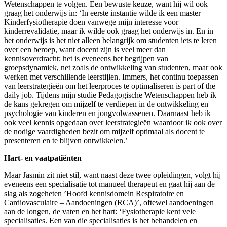
Wetenschappen te volgen. Een bewuste keuze, want hij wil ook
graag het onderwijs in: ‘In eerste instantie wilde ik een master
Kinderfysiotherapie doen vanwege mijn interesse voor
kinderrevalidatie, maar ik wilde ook graag het onderwijs in. En in
het onderwijs is het niet alleen belangrijk om studenten iets te leren
over een beroep, want docent zijn is veel meer dan
kennisoverdracht; het is eveneens het begrijpen van
groepsdynamiek, net zoals de ontwikkeling van studenten, maar ook
werken met verschillende leerstijlen. Immers, het continu toepassen
van leerstrategieën om het leerproces te optimaliseren is part of the
daily job. Tijdens mijn studie Pedagogische Wetenschappen heb ik
de kans gekregen om mijzelf te verdiepen in de ontwikkeling en
psychologie van kinderen en jongvolwassenen. Daarnaast heb ik
ook veel kennis opgedaan over leerstrategieën waardoor ik ook over
de nodige vaardigheden bezit om mijzelf optimaal als docent te
presenteren en te blijven ontwikkelen.’
Hart- en vaatpatiënten
Maar Jasmin zit niet stil, want naast deze twee opleidingen, volgt hij
eveneens een specialisatie tot manueel therapeut en gaat hij aan de
slag als zogeheten ’Hoofd kennisdomein Respiratoire en
Cardiovasculaire – Aandoeningen (RCA)’, oftewel aandoeningen
aan de longen, de vaten en het hart: ‘Fysiotherapie kent vele
specialisaties. Een van die specialisaties is het behandelen en