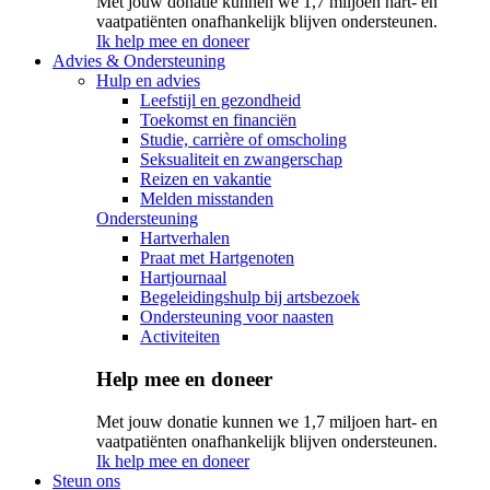
Met jouw donatie kunnen we 1,7 miljoen hart- en
vaatpatiënten onafhankelijk blijven ondersteunen.
Ik help mee en doneer
Advies & Ondersteuning
Hulp en advies
Leefstijl en gezondheid
Toekomst en financiën
Studie, carrière of omscholing
Seksualiteit en zwangerschap
Reizen en vakantie
Melden misstanden
Ondersteuning
Hartverhalen
Praat met Hartgenoten
Hartjournaal
Begeleidingshulp bij artsbezoek
Ondersteuning voor naasten
Activiteiten
Help mee en doneer
Met jouw donatie kunnen we 1,7 miljoen hart- en
vaatpatiënten onafhankelijk blijven ondersteunen.
Ik help mee en doneer
Steun ons