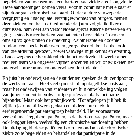
begeleiden van mensen met een hart- en vaatziekte en/of longziekte.
Deze aandoeningen komen veelal voor in combinatie met elkaar en
zijn doorgaans chronisch van aard. Onder andere vanwege de
vergrijzing en inadequate leefstijlgewoontes van burgers, nemen
deze ziekten toe, helaas. Gedurende de jaren volgde ik diverse
cursussen, nam deel aan verscheidene specialistische netwerken en
ging ik steeds meer hart- en vaatpatiënten begeleiden. Toen een
omslag volgde binnen de opleiding Fysiotherapie en docenten
rondom een specialisatie werden georganiseerd, ben ik als hoofd
van die afdeling gekozen, zowel vanwege mijn kennis en ervaring,
alsook wegens de betrokkenheid in het werkveld. Ik werk samen
met een team van ongeveer vijftien docenten en wij ontwikkelen het
onderwijsprogramma én onderwijzen de studenten.’
En juist het onderwijzen en de studenten spreken de duizendpoot op
de werkvloer aan: ‘Heel veel spreekt mij op dagelijkse basis aan,
maar het onderwijzen van studenten en hun ontwikkeling volgen -
van jonge student tot volwaardige professional-, is met name
bijzonder.’ Maar ook het praktijkwerk: ‘Tot afgelopen juli heb ik
vijftien jaar praktijkwerk gedaan en al deze jaren heb ik
eerdergenoemde patiëntengroep behandeld. Het voornaamste
verschil met ‘reguliere’ patiënten, is dat hart- en vaatpatiënten, maar
ook longpatiënten, veelvuldig een chronische aandoening hebben.
De uitdaging bij deze patiënten is om hen ondanks de chronische
ziekte zo te begeleiden en behandelen dat participatie in de