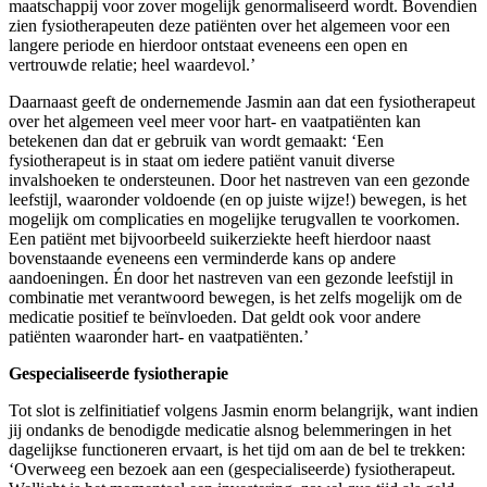
maatschappij voor zover mogelijk genormaliseerd wordt. Bovendien
zien fysiotherapeuten deze patiënten over het algemeen voor een
langere periode en hierdoor ontstaat eveneens een open en
vertrouwde relatie; heel waardevol.’
Daarnaast geeft de ondernemende Jasmin aan dat een fysiotherapeut
over het algemeen veel meer voor hart- en vaatpatiënten kan
betekenen dan dat er gebruik van wordt gemaakt: ‘Een
fysiotherapeut is in staat om iedere patiënt vanuit diverse
invalshoeken te ondersteunen. Door het nastreven van een gezonde
leefstijl, waaronder voldoende (en op juiste wijze!) bewegen, is het
mogelijk om complicaties en mogelijke terugvallen te voorkomen.
Een patiënt met bijvoorbeeld suikerziekte heeft hierdoor naast
bovenstaande eveneens een verminderde kans op andere
aandoeningen. Én door het nastreven van een gezonde leefstijl in
combinatie met verantwoord bewegen, is het zelfs mogelijk om de
medicatie positief te beïnvloeden. Dat geldt ook voor andere
patiënten waaronder hart- en vaatpatiënten.’
Gespecialiseerde fysiotherapie
Tot slot is zelfinitiatief volgens Jasmin enorm belangrijk, want indien
jij ondanks de benodigde medicatie alsnog belemmeringen in het
dagelijkse functioneren ervaart, is het tijd om aan de bel te trekken:
‘Overweeg een bezoek aan een (gespecialiseerde) fysiotherapeut.