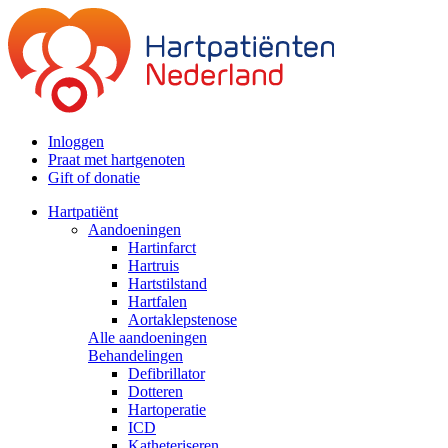
Inloggen
Praat met hartgenoten
Gift of donatie
Hartpatiënt
Aandoeningen
Hartinfarct
Hartruis
Hartstilstand
Hartfalen
Aortaklepstenose
Alle aandoeningen
Behandelingen
Defibrillator
Dotteren
Hartoperatie
ICD
Katheteriseren