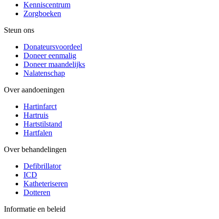
Kenniscentrum
Zorgboeken
Steun ons
Donateursvoordeel
Doneer eenmalig
Doneer maandelijks
Nalatenschap
Over aandoeningen
Hartinfarct
Hartruis
Hartstilstand
Hartfalen
Over behandelingen
Defibrillator
ICD
Katheteriseren
Dotteren
Informatie en beleid