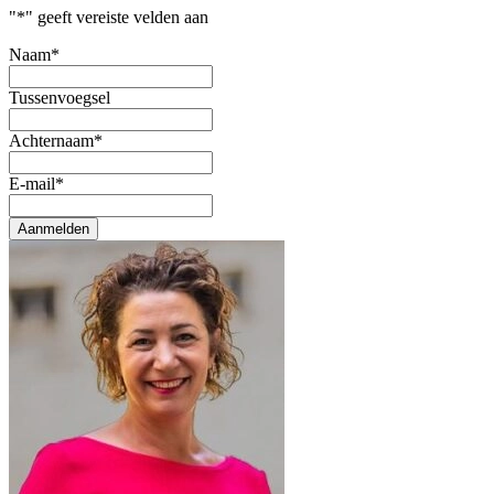
"
*
" geeft vereiste velden aan
Naam
*
Tussenvoegsel
Achternaam
*
E-mail
*
Aanmelden