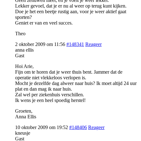
Geen zenuwen meer, en je voelt je weer lekker.
Lekker gevoel, dat je er nu al weer op terug kunt kijken.
Doe je het een beetje rustig aan, voor je weer aktief gaat
sporten?
Geniet er van en veel succes.
Theo
2 oktober 2009 om 11:56
#148341
Reageer
anna ellis
Gast
Hoi Arie,
Fijn om te horen dat je weer thuis bent. Jammer dat de
operatie niet vlekkeloos verlopen is.
Mocht je dezelfde dag alweer naar huis? Ik moet altijd 24 uur
plat en dan mag ik naar huis.
Zal wel per ziekenhuis verschillen.
Ik wens je een heel spoedig herstel!
Groeten,
Anna Ellis
10 oktober 2009 om 19:52
#148406
Reageer
kneusje
Gast