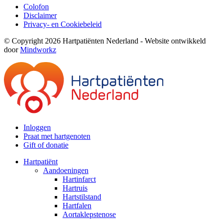
Colofon
Disclaimer
Privacy- en Cookiebeleid
© Copyright 2026 Hartpatiënten Nederland - Website ontwikkeld
door
Mindworkz
Inloggen
Praat met hartgenoten
Gift of donatie
Hartpatiënt
Aandoeningen
Hartinfarct
Hartruis
Hartstilstand
Hartfalen
Aortaklepstenose