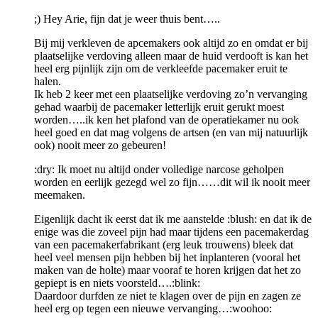
;) Hey Arie, fijn dat je weer thuis bent…..
Bij mij verkleven de apcemakers ook altijd zo en omdat er bij
plaatselijke verdoving alleen maar de huid verdooft is kan het
heel erg pijnlijk zijn om de verkleefde pacemaker eruit te
halen.
Ik heb 2 keer met een plaatselijke verdoving zo’n vervanging
gehad waarbij de pacemaker letterlijk eruit gerukt moest
worden…..ik ken het plafond van de operatiekamer nu ook
heel goed en dat mag volgens de artsen (en van mij natuurlijk
ook) nooit meer zo gebeuren!
:dry: Ik moet nu altijd onder volledige narcose geholpen
worden en eerlijk gezegd wel zo fijn……dit wil ik nooit meer
meemaken.
Eigenlijk dacht ik eerst dat ik me aanstelde :blush: en dat ik de
enige was die zoveel pijn had maar tijdens een pacemakerdag
van een pacemakerfabrikant (erg leuk trouwens) bleek dat
heel veel mensen pijn hebben bij het inplanteren (vooral het
maken van de holte) maar vooraf te horen krijgen dat het zo
gepiept is en niets voorsteld….:blink:
Daardoor durfden ze niet te klagen over de pijn en zagen ze
heel erg op tegen een nieuwe vervanging…:woohoo: