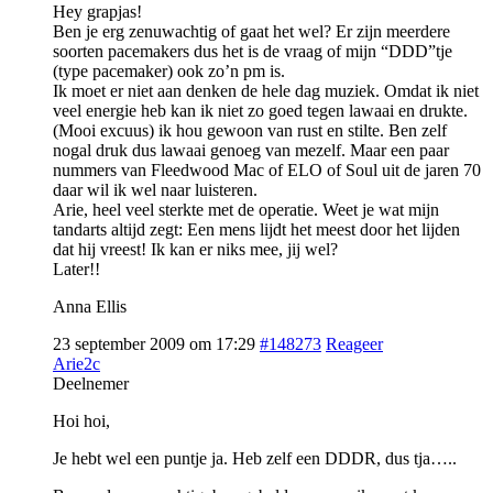
Hey grapjas!
Ben je erg zenuwachtig of gaat het wel? Er zijn meerdere
soorten pacemakers dus het is de vraag of mijn “DDD”tje
(type pacemaker) ook zo’n pm is.
Ik moet er niet aan denken de hele dag muziek. Omdat ik niet
veel energie heb kan ik niet zo goed tegen lawaai en drukte.
(Mooi excuus) ik hou gewoon van rust en stilte. Ben zelf
nogal druk dus lawaai genoeg van mezelf. Maar een paar
nummers van Fleedwood Mac of ELO of Soul uit de jaren 70
daar wil ik wel naar luisteren.
Arie, heel veel sterkte met de operatie. Weet je wat mijn
tandarts altijd zegt: Een mens lijdt het meest door het lijden
dat hij vreest! Ik kan er niks mee, jij wel?
Later!!
Anna Ellis
23 september 2009 om 17:29
#148273
Reageer
Arie2c
Deelnemer
Hoi hoi,
Je hebt wel een puntje ja. Heb zelf een DDDR, dus tja…..