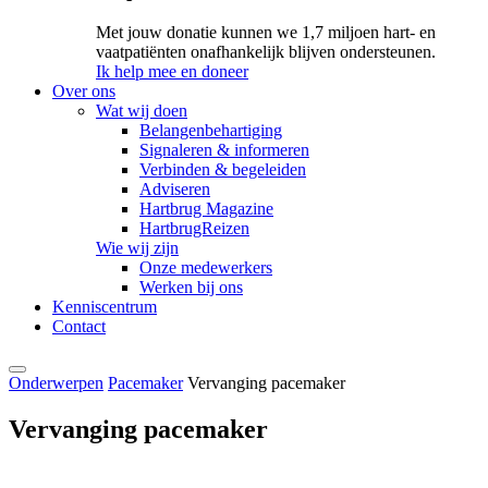
Met jouw donatie kunnen we 1,7 miljoen hart- en
vaatpatiënten onafhankelijk blijven ondersteunen.
Ik help mee en doneer
Over ons
Wat wij doen
Belangenbehartiging
Signaleren & informeren
Verbinden & begeleiden
Adviseren
Hartbrug Magazine
HartbrugReizen
Wie wij zijn
Onze medewerkers
Werken bij ons
Kenniscentrum
Contact
Onderwerpen
Pacemaker
Vervanging pacemaker
Vervanging pacemaker