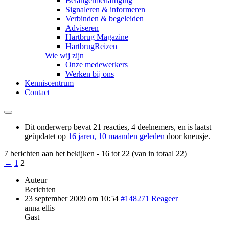
Belangenbehartiging
Signaleren & informeren
Verbinden & begeleiden
Adviseren
Hartbrug Magazine
HartbrugReizen
Wie wij zijn
Onze medewerkers
Werken bij ons
Kenniscentrum
Contact
Dit onderwerp bevat 21 reacties, 4 deelnemers, en is laatst
geüpdatet op
16 jaren, 10 maanden geleden
door
kneusje
.
7 berichten aan het bekijken - 16 tot 22 (van in totaal 22)
←
1
2
Auteur
Berichten
23 september 2009 om 10:54
#148271
Reageer
anna ellis
Gast