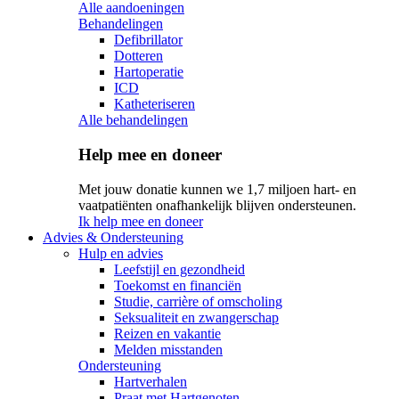
Alle aandoeningen
Behandelingen
Defibrillator
Dotteren
Hartoperatie
ICD
Katheteriseren
Alle behandelingen
Help mee en doneer
Met jouw donatie kunnen we 1,7 miljoen hart- en
vaatpatiënten onafhankelijk blijven ondersteunen.
Ik help mee en doneer
Advies & Ondersteuning
Hulp en advies
Leefstijl en gezondheid
Toekomst en financiën
Studie, carrière of omscholing
Seksualiteit en zwangerschap
Reizen en vakantie
Melden misstanden
Ondersteuning
Hartverhalen
Praat met Hartgenoten