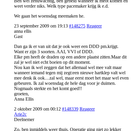
Ben wel zenuwachtig, ben gebeld wanneer ik meot komen en
weet verder niks. Welk type pacemaker krijg ik e.d.
We gaan het woensdag meemaken he.
23 september 2009 om 19:13
#148275
Reageer
anna ellis
Gast
Dan ga ik er van uit dat je ook weer een DDD pm.krijgt.
Want er zijn 3 soorten. AAI, VVI of DDD.
Elke pm heeft de draden op een andere plaatst zitten.Maar dit
zal je wel niet echt boeien op dit moment.
Nou kan ik wel zeggen dat het allemaal wel mee valt maar
wanneer iemand tegen mij zegt:een nieuwe hartklep valt wel
mee denk ik ook…zal wel, maar eerst moet het maar wel even
gebeuren. Ik zal woensdag de hele dag voor je duimen.
Nogmaals sterkte en het komt goed!!
groeten,
Anna Ellis
2 oktober 2009 om 00:12
#148339
Reageer
Arie2c
Deelnemer
Zo, ben inmiddels weer thuis. Operatie ging niet zo lekker