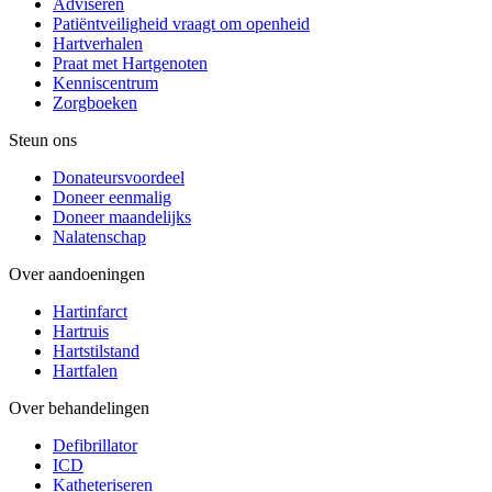
Adviseren
Patiëntveiligheid vraagt om openheid
Hartverhalen
Praat met Hartgenoten
Kenniscentrum
Zorgboeken
Steun ons
Donateursvoordeel
Doneer eenmalig
Doneer maandelijks
Nalatenschap
Over aandoeningen
Hartinfarct
Hartruis
Hartstilstand
Hartfalen
Over behandelingen
Defibrillator
ICD
Katheteriseren