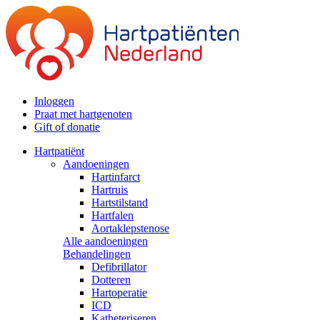
Inloggen
Praat met hartgenoten
Gift of donatie
Hartpatiënt
Aandoeningen
Hartinfarct
Hartruis
Hartstilstand
Hartfalen
Aortaklepstenose
Alle aandoeningen
Behandelingen
Defibrillator
Dotteren
Hartoperatie
ICD
Katheteriseren