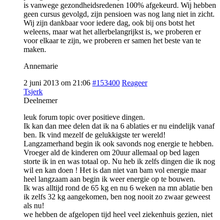
is vanwege gezondheidsredenen 100% afgekeurd. Wij hebben
geen cursus gevolgd, zijn pensioen was nog lang niet in zicht.
Wij zijn dankbaar voor iedere dag, ook bij ons botst het
weleens, maar wat het allerbelangrijkst is, we proberen er
voor elkaar te zijn, we proberen er samen het beste van te
maken.
Annemarie
2 juni 2013 om 21:06
#153400
Reageer
Tsjerk
Deelnemer
leuk forum topic over positieve dingen.
Ik kan dan mee delen dat ik na 6 ablaties er nu eindelijk vanaf
ben. Ik vind mezelf de gelukkigste ter wereld!
Langzamerhand begin ik ook savonds nog energie te hebben.
Vroeger ald de kinderen om 20uur allemaal op bed lagen
storte ik in en was totaal op. Nu heb ik zelfs dingen die ik nog
wil en kan doen ! Het is dan niet van bam vol energie maar
heel langzaam aan begin ik weer energie op te bouwen.
Ik was alltijd rond de 65 kg en nu 6 weken na mn ablatie ben
ik zelfs 32 kg aangekomen, ben nog nooit zo zwaar geweest
als nu!
we hebben de afgelopen tijd heel veel ziekenhuis gezien, niet