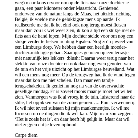
weg) maar koos ervoor om op de fiets naar onze dochter te
gaan, een paar kilometer onder Maastricht. Genietend
onderweg van de natuur langs de Maas, het uitzicht richting
België, ik voelde me de gelukkigste mens op aarde. Ik
realiseerde me dat ik het eind ook nog terug moest fietsen
maar dan zou ik wel weer zien, ik kon altijd een stukje met de
fiets aan de hand lopen. Mijn dochter stelde voor om nog een
stukje verder te fietsen richting Eijsden. Nog zo’n juweel van
een Limburgs dorp. We hebben daar een heerlijk moeder-
dochter-middagje gehad. Saampjes genoten op een terrasje
mét natuurlijk iets lekkers. :blush: Daarna weer terug naar het
stekkie van onze dochter en ook daar nog even genoten van
de tuin en het vrije uitzicht op het Limburgse heuvelland. Wat
wil een mens nog meer. Op de terugweg had ik de wind tegen
maar dat kon me niet schelen. Dan maar een tandje
terugschakelen. Ik geniet nu nog na van de onverwachte
gezellige middag. Er is zoveel moois maar je moet het willen
zien. Vanmorgen was ik al vroeg in de tuin, luisterend naar de
stilte, het oppikken van de zomergeuren….. Puur verwennerij.
Ik wil niet teveel stilstaan bij mijn mankementjes, ik wil me
focussen op de dingen die ik wél kan. Mijn man zou zeggen:
‘Het is zoals het ís’, en daar heeft hij gelijk in. Maar dat wil
niet zeggen dat je leven ophoudt.
Carpe diem.