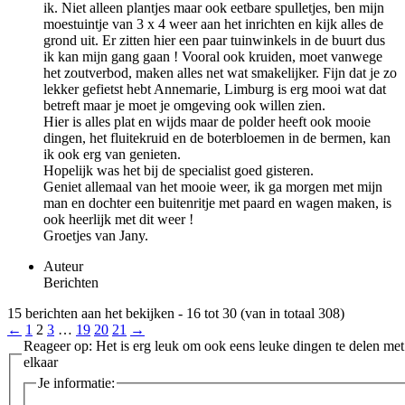
ik. Niet alleen plantjes maar ook eetbare spulletjes, ben mijn
moestuintje van 3 x 4 weer aan het inrichten en kijk alles de
grond uit. Er zitten hier een paar tuinwinkels in de buurt dus
ik kan mijn gang gaan ! Vooral ook kruiden, moet vanwege
het zoutverbod, maken alles net wat smakelijker. Fijn dat je zo
lekker gefietst hebt Annemarie, Limburg is erg mooi wat dat
betreft maar je moet je omgeving ook willen zien.
Hier is alles plat en wijds maar de polder heeft ook mooie
dingen, het fluitekruid en de boterbloemen in de bermen, kan
ik ook erg van genieten.
Hopelijk was het bij de specialist goed gisteren.
Geniet allemaal van het mooie weer, ik ga morgen met mijn
man en dochter een buitenritje met paard en wagen maken, is
ook heerlijk met dit weer !
Groetjes van Jany.
Auteur
Berichten
15 berichten aan het bekijken - 16 tot 30 (van in totaal 308)
←
1
2
3
…
19
20
21
→
Reageer op: Het is erg leuk om ook eens leuke dingen te delen met
elkaar
Je informatie: