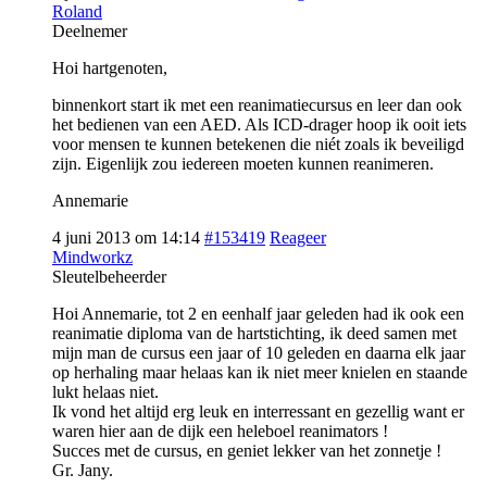
Roland
Deelnemer
Hoi hartgenoten,
binnenkort start ik met een reanimatiecursus en leer dan ook
het bedienen van een AED. Als ICD-drager hoop ik ooit iets
voor mensen te kunnen betekenen die niét zoals ik beveiligd
zijn. Eigenlijk zou iedereen moeten kunnen reanimeren.
Annemarie
4 juni 2013 om 14:14
#153419
Reageer
Mindworkz
Sleutelbeheerder
Hoi Annemarie, tot 2 en eenhalf jaar geleden had ik ook een
reanimatie diploma van de hartstichting, ik deed samen met
mijn man de cursus een jaar of 10 geleden en daarna elk jaar
op herhaling maar helaas kan ik niet meer knielen en staande
lukt helaas niet.
Ik vond het altijd erg leuk en interressant en gezellig want er
waren hier aan de dijk een heleboel reanimators !
Succes met de cursus, en geniet lekker van het zonnetje !
Gr. Jany.