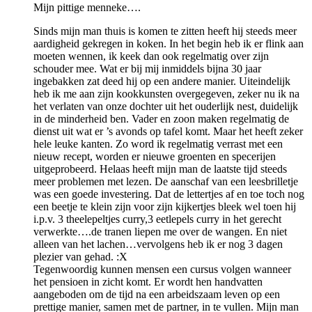
Mijn pittige menneke….
Sinds mijn man thuis is komen te zitten heeft hij steeds meer
aardigheid gekregen in koken. In het begin heb ik er flink aan
moeten wennen, ik keek dan ook regelmatig over zijn
schouder mee. Wat er bij mij inmiddels bijna 30 jaar
ingebakken zat deed hij op een andere manier. Uiteindelijk
heb ik me aan zijn kookkunsten overgegeven, zeker nu ik na
het verlaten van onze dochter uit het ouderlijk nest, duidelijk
in de minderheid ben. Vader en zoon maken regelmatig de
dienst uit wat er ’s avonds op tafel komt. Maar het heeft zeker
hele leuke kanten. Zo word ik regelmatig verrast met een
nieuw recept, worden er nieuwe groenten en specerijen
uitgeprobeerd. Helaas heeft mijn man de laatste tijd steeds
meer problemen met lezen. De aanschaf van een leesbrilletje
was een goede investering. Dat de lettertjes af en toe toch nog
een beetje te klein zijn voor zijn kijkertjes bleek wel toen hij
i.p.v. 3 theelepeltjes curry,3 eetlepels curry in het gerecht
verwerkte….de tranen liepen me over de wangen. En niet
alleen van het lachen…vervolgens heb ik er nog 3 dagen
plezier van gehad. :X
Tegenwoordig kunnen mensen een cursus volgen wanneer
het pensioen in zicht komt. Er wordt hen handvatten
aangeboden om de tijd na een arbeidszaam leven op een
prettige manier, samen met de partner, in te vullen. Mijn man