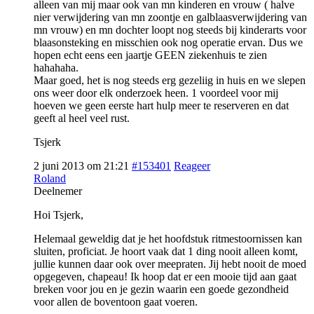
alleen van mij maar ook van mn kinderen en vrouw ( halve
nier verwijdering van mn zoontje en galblaasverwijdering van
mn vrouw) en mn dochter loopt nog steeds bij kinderarts voor
blaasonsteking en misschien ook nog operatie ervan. Dus we
hopen echt eens een jaartje GEEN ziekenhuis te zien
hahahaha.
Maar goed, het is nog steeds erg gezeliig in huis en we slepen
ons weer door elk onderzoek heen. 1 voordeel voor mij
hoeven we geen eerste hart hulp meer te reserveren en dat
geeft al heel veel rust.
Tsjerk
2 juni 2013 om 21:21
#153401
Reageer
Roland
Deelnemer
Hoi Tsjerk,
Helemaal geweldig dat je het hoofdstuk ritmestoornissen kan
sluiten, proficiat. Je hoort vaak dat 1 ding nooit alleen komt,
jullie kunnen daar ook over meepraten. Jij hebt nooit de moed
opgegeven, chapeau! Ik hoop dat er een mooie tijd aan gaat
breken voor jou en je gezin waarin een goede gezondheid
voor allen de boventoon gaat voeren.