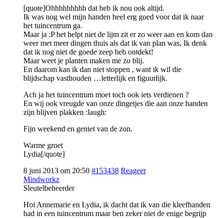
[quote]Ohhhhhhhhh dat heb ik nou ook altijd.
Ik was nog wel mijn handen heel erg goed voor dat ik naar
het tuincentrum ga.
Maar ja :P het helpt niet de lijm zit er zo weer aan en kom dan
weer met meer dingen thuis als dat ik van plan was, Ik denk
dat ik nog niet de goede zeep heb ontdekt!
Maar weet je planten maken me zo blij.
En daarom kan ik dan niet stoppen , want ik wil die
blijdschap vasthouden …letterlijk en figuurlijk.
Ach ja het tuincentrum moet toch ook iets verdienen ?
En wij ook vreugde van onze dingetjes die aan onze handen
zijn blijven plakken :laugh:
Fijn weekend en geniet van de zon.
Warme groet
Lydia[/quote]
8 juni 2013 om 20:50
#153438
Reageer
Mindworkz
Sleutelbeheerder
Hoi Annemarie en Lydia, ik dacht dat ik van die kleefhanden
had in een tuincentrum maar ben zeker niet de enige begrijp