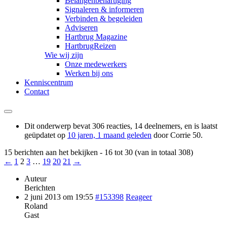
Belangenbehartiging
Signaleren & informeren
Verbinden & begeleiden
Adviseren
Hartbrug Magazine
HartbrugReizen
Wie wij zijn
Onze medewerkers
Werken bij ons
Kenniscentrum
Contact
Dit onderwerp bevat 306 reacties, 14 deelnemers, en is laatst
geüpdatet op
10 jaren, 1 maand geleden
door
Corrie 50
.
15 berichten aan het bekijken - 16 tot 30 (van in totaal 308)
←
1
2
3
…
19
20
21
→
Auteur
Berichten
2 juni 2013 om 19:55
#153398
Reageer
Roland
Gast