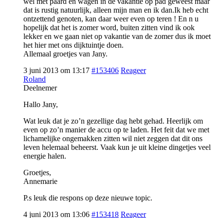
wel met paard en wagen in de vakantie op pad geweest maar
dat is rustig natuurlijk, alleen mijn man en ik dan.Ik heb echt
ontzettend genoten, kan daar weer even op teren ! En n u
hopelijk dat het is zomer word, buiten zitten vind ik ook
lekker en we gaan niet op vakantie van de zomer dus ik moet
het hier met ons dijktuintje doen.
Allemaal groetjes van Jany.
3 juni 2013 om 13:17
#153406
Reageer
Roland
Deelnemer
Hallo Jany,
Wat leuk dat je zo’n gezellige dag hebt gehad. Heerlijk om
even op zo’n manier de accu op te laden. Het feit dat we met
lichamelijke ongemakken zitten wil niet zeggen dat dit ons
leven helemaal beheerst. Vaak kun je uit kleine dingetjes veel
energie halen.
Groetjes,
Annemarie
P.s leuk die respons op deze nieuwe topic.
4 juni 2013 om 13:06
#153418
Reageer