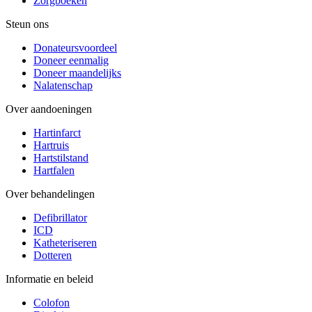
Zorgboeken
Steun ons
Donateursvoordeel
Doneer eenmalig
Doneer maandelijks
Nalatenschap
Over aandoeningen
Hartinfarct
Hartruis
Hartstilstand
Hartfalen
Over behandelingen
Defibrillator
ICD
Katheteriseren
Dotteren
Informatie en beleid
Colofon