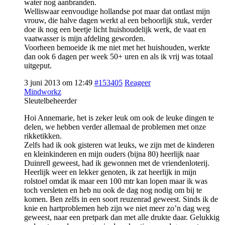
water nog aanbranden.
Welliswaar eenvoudige hollandse pot maar dat ontlast mijn
vrouw, die halve dagen werkt al een behoorlijk stuk, verder
doe ik nog een beetje licht huishoudelijk werk, de vaat en
vaatwasser is mijn afdeling geworden.
Voorheen bemoeide ik me niet met het huishouden, werkte
dan ook 6 dagen per week 50+ uren en als ik vrij was totaal
uitgeput.
3 juni 2013 om 12:49
#153405
Reageer
Mindworkz
Sleutelbeheerder
Hoi Annemarie, het is zeker leuk om ook de leuke dingen te
delen, we hebben verder allemaal de problemen met onze
rikketikken.
Zelfs had ik ook gisteren wat leuks, we zijn met de kinderen
en kleinkinderen en mijn ouders (bijna 80) heerlijk naar
Duinrell geweest, had ik gewonnen met de vriendenloterij.
Heerlijk weer en lekker genoten, ik zat heerlijk in mijn
rolstoel omdat ik maar een 100 mtr kan lopen maar ik was
toch versleten en heb nu ook de dag nog nodig om bij te
komen. Ben zelfs in een soort reuzenrad geweest. Sinds ik de
knie en hartproblemen heb zijn we niet meer zo’n dag weg
geweest, naar een pretpark dan met alle drukte daar. Gelukkig