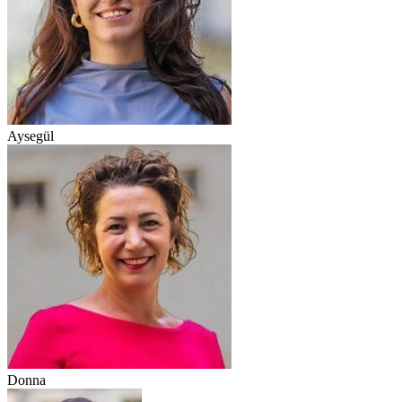
Aysegül
Donna