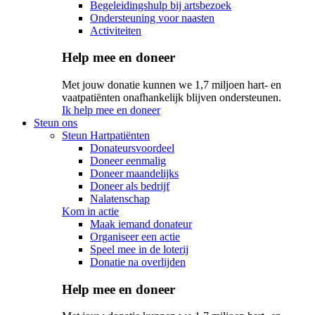
Begeleidingshulp bij artsbezoek
Ondersteuning voor naasten
Activiteiten
Help mee en doneer
Met jouw donatie kunnen we 1,7 miljoen hart- en
vaatpatiënten onafhankelijk blijven ondersteunen.
Ik help mee en doneer
Steun ons
Steun Hartpatiënten
Donateursvoordeel
Doneer eenmalig
Doneer maandelijks
Doneer als bedrijf
Nalatenschap
Kom in actie
Maak iemand donateur
Organiseer een actie
Speel mee in de loterij
Donatie na overlijden
Help mee en doneer