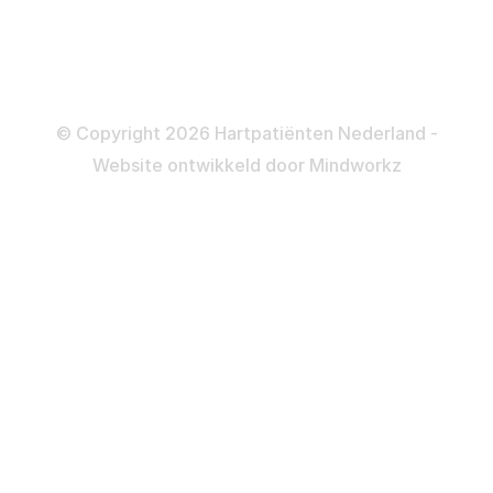
Informatie en beleid
Colofon
Disclaimer
Privacy- en Cookiebeleid
© Copyright 2026 Hartpatiënten Nederland -
Website ontwikkeld door
Mindworkz