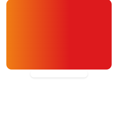
Alvast ontzettend bedankt!
Help mee en doneer
ouw donatie kunnen we 1,7 miljoen
t- en vaatpatiënten onafhankelijk
blijven ondersteunen.