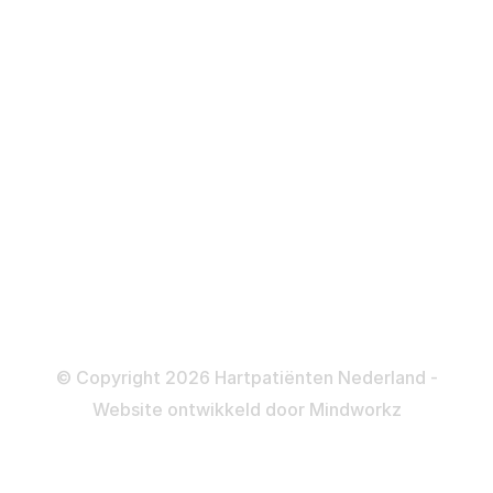
Over behandelingen
Defibrillator
ICD
Katheteriseren
Dotteren
Informatie en beleid
Colofon
Disclaimer
Privacy- en Cookiebeleid
© Copyright 2026 Hartpatiënten Nederland -
Website ontwikkeld door
Mindworkz