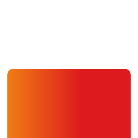
Aanmelden
Alvast ontzettend bedankt!
Help mee en doneer
ouw donatie kunnen we 1,7 miljoen
t- en vaatpatiënten onafhankelijk
blijven ondersteunen.