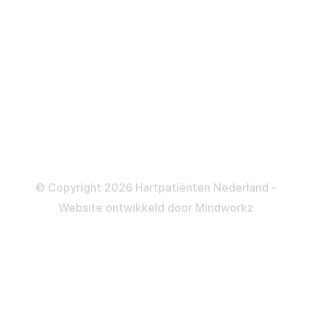
ICD
Katheteriseren
Dotteren
Informatie en beleid
Colofon
Disclaimer
Privacy- en Cookiebeleid
© Copyright 2026 Hartpatiënten Nederland -
Website ontwikkeld door
Mindworkz