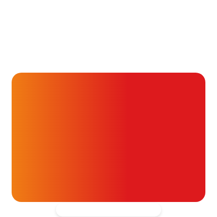
Alvast ontzettend bedankt!
Help mee en doneer
ouw donatie kunnen we 1,7 miljoen
t- en vaatpatiënten onafhankelijk
blijven ondersteunen.