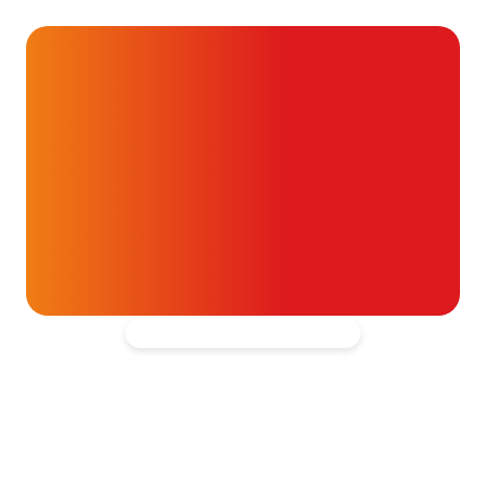
25 juni 2026
Alvast ontzettend bedankt!
Help mee en doneer
ouw donatie kunnen we 1,7 miljoen
t- en vaatpatiënten onafhankelijk
blijven ondersteunen.