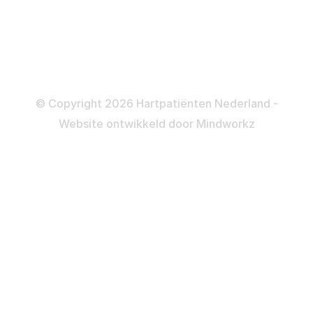
Informatie en beleid
Colofon
Disclaimer
Privacy- en Cookiebeleid
© Copyright 2026 Hartpatiënten Nederland -
Website ontwikkeld door
Mindworkz