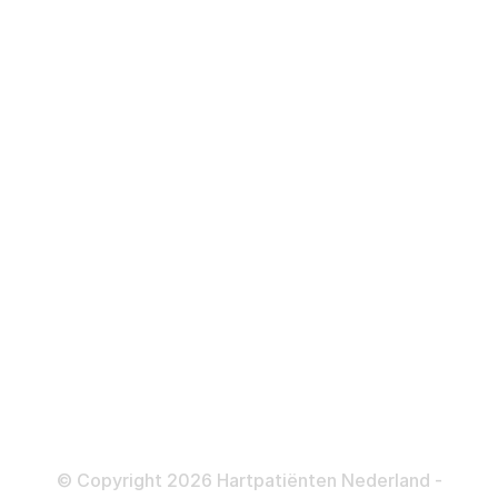
Hartfalen
Over behandelingen
Defibrillator
ICD
Katheteriseren
Dotteren
Informatie en beleid
Colofon
Disclaimer
Privacy- en Cookiebeleid
© Copyright 2026 Hartpatiënten Nederland -