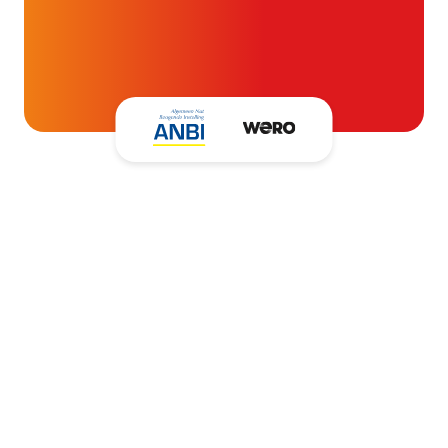
blijven ondersteunen.
Kantooradres