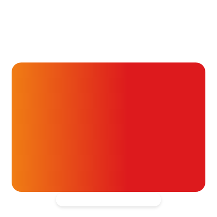
Alvast ontzettend bedankt!
Help mee en doneer
ouw donatie kunnen we 1,7 miljoen
t- en vaatpatiënten onafhankelijk
blijven ondersteunen.