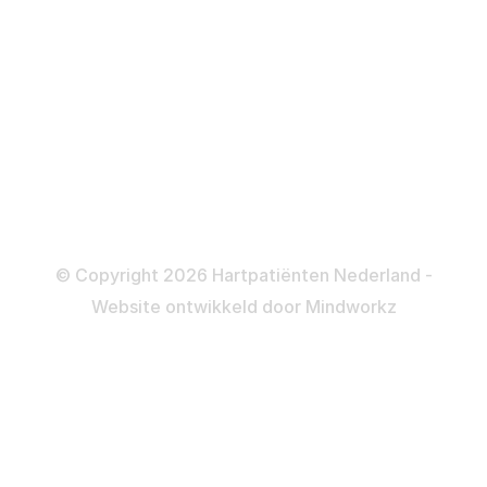
Katheteriseren
Dotteren
Informatie en beleid
Colofon
Disclaimer
Privacy- en Cookiebeleid
© Copyright 2026 Hartpatiënten Nederland -
Website ontwikkeld door
Mindworkz