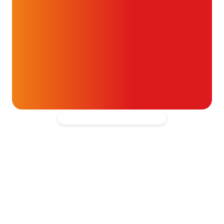
Alvast ontzettend bedankt!
Help mee en doneer
ouw donatie kunnen we 1,7 miljoen
t- en vaatpatiënten onafhankelijk
blijven ondersteunen.