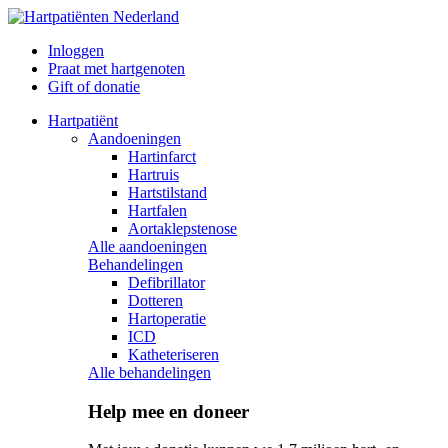
Inloggen
Praat met hartgenoten
Gift of donatie
Hartpatiënt
Aandoeningen
Hartinfarct
Hartruis
Hartstilstand
Hartfalen
Aortaklepstenose
Alle aandoeningen
Behandelingen
Defibrillator
Dotteren
Hartoperatie
ICD
Katheteriseren
Alle behandelingen
Help mee en doneer