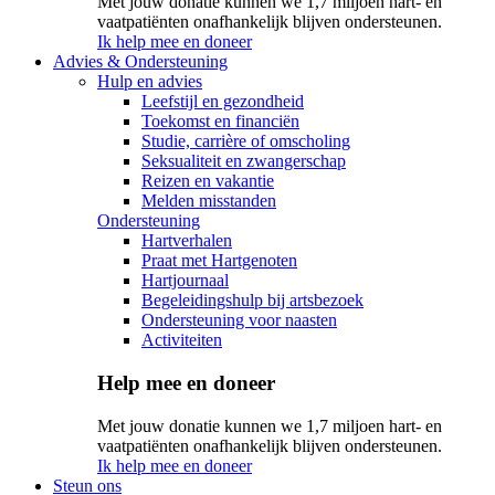
Met jouw donatie kunnen we 1,7 miljoen hart- en
vaatpatiënten onafhankelijk blijven ondersteunen.
Ik help mee en doneer
Advies & Ondersteuning
Hulp en advies
Leefstijl en gezondheid
Toekomst en financiën
Studie, carrière of omscholing
Seksualiteit en zwangerschap
Reizen en vakantie
Melden misstanden
Ondersteuning
Hartverhalen
Praat met Hartgenoten
Hartjournaal
Begeleidingshulp bij artsbezoek
Ondersteuning voor naasten
Activiteiten
Help mee en doneer
Met jouw donatie kunnen we 1,7 miljoen hart- en
vaatpatiënten onafhankelijk blijven ondersteunen.
Ik help mee en doneer
Steun ons