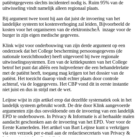
patiëntgegevens slechts incidenteel nodig is. Ruim 95% van de
uitwisseling vindt namelijk alleen regionaal plaats.
Bij argument twee toont hij aan dat juist de invoering van het
landelijke systeem tot kostenverhoging zal leiden. Bijvoorbeeld de
kosten voor het organiseren van de elektronischeÂ inzage voor de
burger in zijn eigen medische gegevens.
Klink wijst voor onderbouwing van zijn derde argument op een
onderzoek dat het College bescherming persoonsgegevens (de
nationale toezichthouder) heeft uitgevoerd bij twee regionale
uitwisselingssystemen. Een van de kritiekpunten van het College
betrof het punt dat alléén een hulpverlener die een behandelrelatie
met de patiënt heeft, toegang mag krijgen tot het dossier van de
patiënt. Het toezicht daarop vindt echter plaats door controle
achteraf, via de loggegevens. Het CBP vond dit in eerste instantie
niet juist en dus in strijd met de wet.
Leijnse wijst in zijn artikel erop dat dezelfde systematiek ook in het
landelijk systeem gebruikt wordt. De drie door Klink aangevoerde
argumenten zijn dus onvoldoende om de invoering van een landelijk
EPD te onderbouwen. In Privacy & Informatie is al herhaalde malen
aandacht geschonken aan de invoering van het EPD. Voer voor de
Eerste Kamerleden. Het artikel van Bart Leijnse kunt u verkrijgen
via een verzoek per e-mail aan de redactiesecretaris van Privacy &