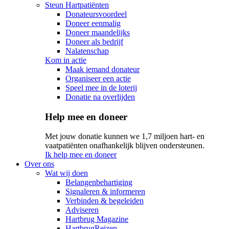
Steun Hartpatiënten
Donateursvoordeel
Doneer eenmalig
Doneer maandelijks
Doneer als bedrijf
Nalatenschap
Kom in actie
Maak iemand donateur
Organiseer een actie
Speel mee in de loterij
Donatie na overlijden
Help mee en doneer
Met jouw donatie kunnen we 1,7 miljoen hart- en
vaatpatiënten onafhankelijk blijven ondersteunen.
Ik help mee en doneer
Over ons
Wat wij doen
Belangenbehartiging
Signaleren & informeren
Verbinden & begeleiden
Adviseren
Hartbrug Magazine
HartbrugReizen