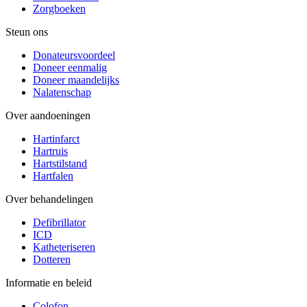
Zorgboeken
Steun ons
Donateursvoordeel
Doneer eenmalig
Doneer maandelijks
Nalatenschap
Over aandoeningen
Hartinfarct
Hartruis
Hartstilstand
Hartfalen
Over behandelingen
Defibrillator
ICD
Katheteriseren
Dotteren
Informatie en beleid
Colofon