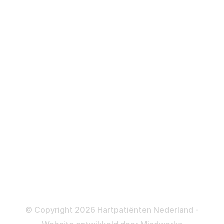
Hartfalen
Over behandelingen
Defibrillator
ICD
Katheteriseren
Dotteren
Informatie en beleid
Colofon
Disclaimer
Privacy- en Cookiebeleid
© Copyright 2026 Hartpatiënten Nederland -