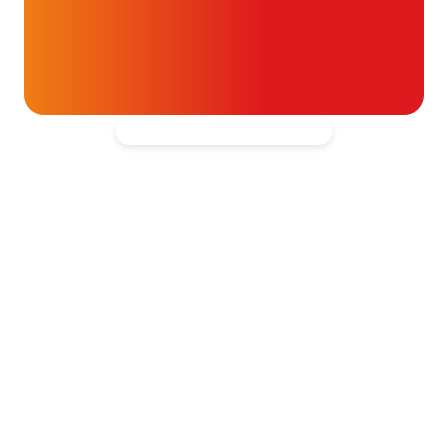
t- en vaatpatiënten onafhankelijk
blijven ondersteunen.
Kantooradres