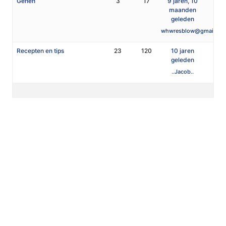
Genen
3
17
9 jaren, 10
maanden
geleden
whwresblow@gmail.co
Recepten en tips
23
120
10 jaren
geleden
..Jacob..
Kantooradres