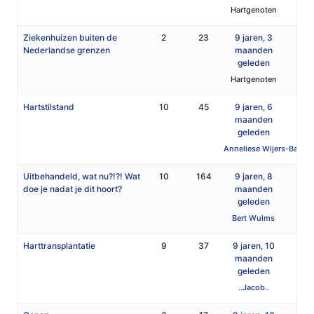
Hartgenoten
Ziekenhuizen buiten de
2
23
9 jaren, 3
Nederlandse grenzen
maanden
geleden
Hartgenoten
Hartstilstand
10
45
9 jaren, 6
maanden
geleden
Anneliese Wijers-Barten
Uitbehandeld, wat nu?!?! Wat
10
164
9 jaren, 8
doe je nadat je dit hoort?
maanden
geleden
Bert Wulms
Harttransplantatie
9
37
9 jaren, 10
maanden
geleden
..Jacob..