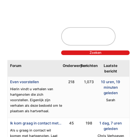
Forum
Onderwerpen
Berichten
Laatste
bericht
Even voorstellen
218
1,073
10 uren, 19
minuten
Hierin vindt u verhalen van
geleden
hartgenoten die zich
voorstellen. Eigenlijk zijn
Sarah
verhalen als deze bedoeld om te
plaatsen als hartverhaal.
Ik kom graag in contact met…
45
198
1 dag, 7 uren
geleden
Als u graag in contact wil
komen met hartgenoten. Laat
Chris Verhoeven