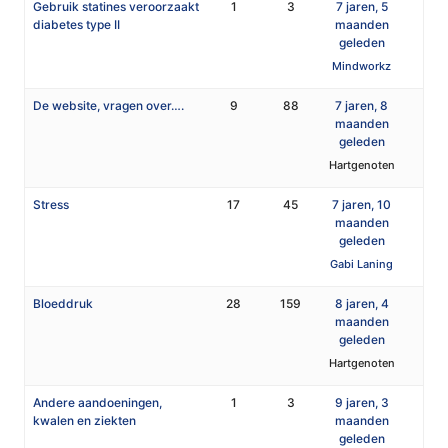
Gebruik statines veroorzaakt
1
3
7 jaren, 5
diabetes type II
maanden
geleden
Mindworkz
De website, vragen over….
9
88
7 jaren, 8
maanden
geleden
Hartgenoten
Stress
17
45
7 jaren, 10
maanden
geleden
Gabi Laning
Bloeddruk
28
159
8 jaren, 4
maanden
geleden
Hartgenoten
Andere aandoeningen,
1
3
9 jaren, 3
kwalen en ziekten
maanden
geleden