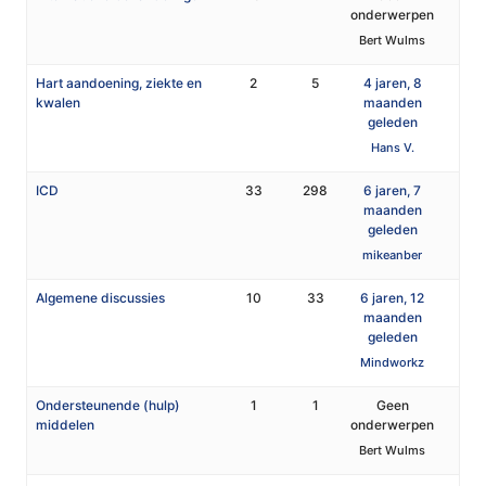
onderwerpen
Bert Wulms
Hart aandoening, ziekte en
2
5
4 jaren, 8
kwalen
maanden
geleden
Hans V.
ICD
33
298
6 jaren, 7
maanden
geleden
mikeanber
Algemene discussies
10
33
6 jaren, 12
maanden
geleden
Mindworkz
Ondersteunende (hulp)
1
1
Geen
middelen
onderwerpen
Bert Wulms