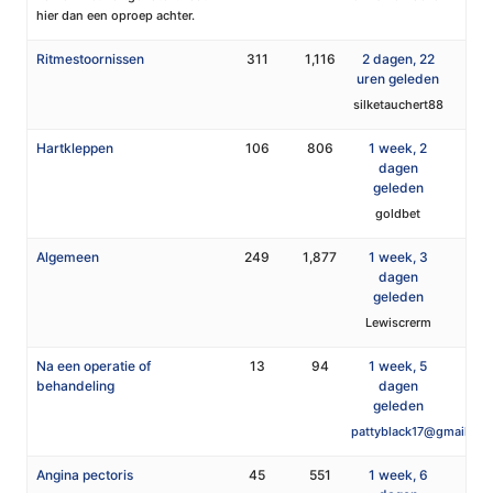
hier dan een oproep achter.
Ritmestoornissen
311
1,116
2 dagen, 22
uren geleden
silketauchert88
Hartkleppen
106
806
1 week, 2
dagen
geleden
goldbet
Algemeen
249
1,877
1 week, 3
dagen
geleden
Lewiscrerm
Na een operatie of
13
94
1 week, 5
behandeling
dagen
geleden
pattyblack17@gmail.co
Angina pectoris
45
551
1 week, 6