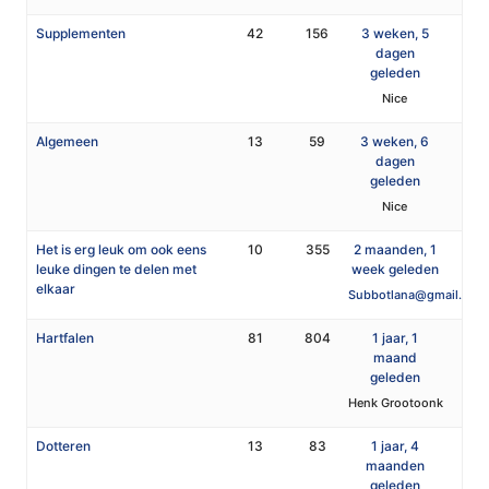
Supplementen
42
156
3 weken, 5
dagen
geleden
Nice
Algemeen
13
59
3 weken, 6
dagen
geleden
Nice
Het is erg leuk om ook eens
10
355
2 maanden, 1
leuke dingen te delen met
week geleden
elkaar
Subbotlana@gmail.com
Hartfalen
81
804
1 jaar, 1
maand
geleden
Henk Grootoonk
Dotteren
13
83
1 jaar, 4
maanden
geleden