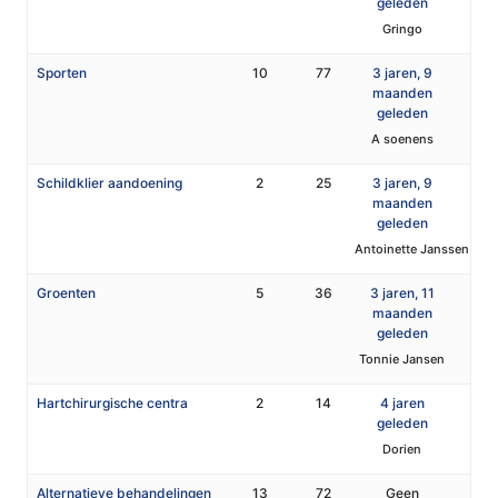
geleden
Gringo
Sporten
10
77
3 jaren, 9
maanden
geleden
A soenens
Schildklier aandoening
2
25
3 jaren, 9
maanden
geleden
Antoinette Janssen
Groenten
5
36
3 jaren, 11
maanden
geleden
Tonnie Jansen
Hartchirurgische centra
2
14
4 jaren
geleden
Dorien
Alternatieve behandelingen
13
72
Geen