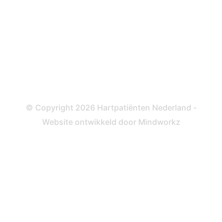
Dotteren
Informatie en beleid
Colofon
Disclaimer
Privacy- en Cookiebeleid
© Copyright 2026 Hartpatiënten Nederland -
Website ontwikkeld door
Mindworkz