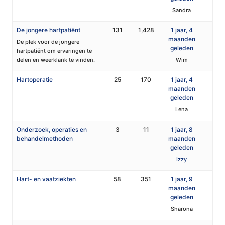
Sandra
De jongere hartpatiënt
131
1,428
1 jaar, 4
maanden
De plek voor de jongere
geleden
hartpatiënt om ervaringen te
delen en weerklank te vinden.
Wim
Hartoperatie
25
170
1 jaar, 4
maanden
geleden
Lena
Onderzoek, operaties en
3
11
1 jaar, 8
behandelmethoden
maanden
geleden
Izzy
Hart- en vaatziekten
58
351
1 jaar, 9
maanden
geleden
Sharona