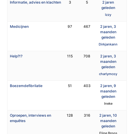
Informatie, advies en klachten
3
5
2 jaren
geleden
Izzy
Medicijnen
97
467
2 jaren, 3
maanden
geleden
Dirkjankann
Help?!?
115
708
2 jaren, 3
maanden
geleden
charlymcoy
Boezemdefibrilatie
51
403
2 jaren, 9
maanden
geleden
Ineke
Oproepen, interviews en
128
316
2 jaren, 10
enquêtes
maanden
geleden
Eline Broos