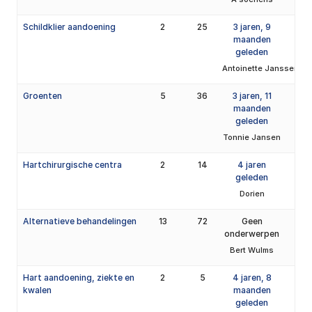
Schildklier aandoening
2
25
3 jaren, 9
maanden
geleden
Antoinette Janssen
Groenten
5
36
3 jaren, 11
maanden
geleden
Tonnie Jansen
Hartchirurgische centra
2
14
4 jaren
geleden
Dorien
Alternatieve behandelingen
13
72
Geen
onderwerpen
Bert Wulms
Hart aandoening, ziekte en
2
5
4 jaren, 8
kwalen
maanden
geleden