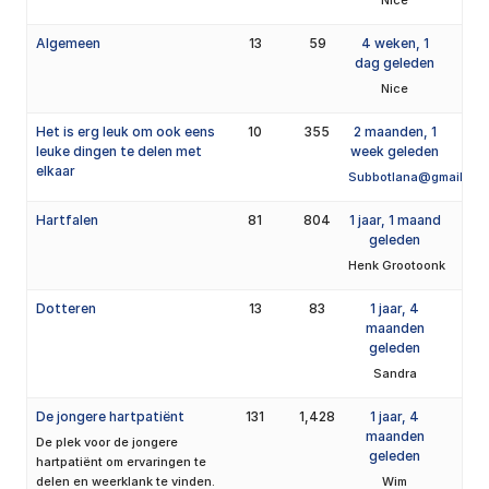
Nice
Algemeen
13
59
4 weken, 1
dag geleden
Nice
Het is erg leuk om ook eens
10
355
2 maanden, 1
leuke dingen te delen met
week geleden
elkaar
Subbotlana@gmail.co
Hartfalen
81
804
1 jaar, 1 maand
geleden
Henk Grootoonk
Dotteren
13
83
1 jaar, 4
maanden
geleden
Sandra
De jongere hartpatiënt
131
1,428
1 jaar, 4
maanden
De plek voor de jongere
geleden
hartpatiënt om ervaringen te
delen en weerklank te vinden.
Wim