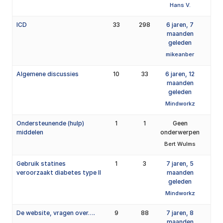
Hans V.
ICD
33
298
6 jaren, 7
maanden
geleden
mikeanber
Algemene discussies
10
33
6 jaren, 12
maanden
geleden
Mindworkz
Ondersteunende (hulp)
1
1
Geen
middelen
onderwerpen
Bert Wulms
Gebruik statines
1
3
7 jaren, 5
veroorzaakt diabetes type II
maanden
geleden
Mindworkz
De website, vragen over….
9
88
7 jaren, 8
maanden