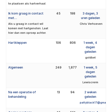
te plaatsen als hartverhaal.
Ik kom graag in contact
45
198
3 dagen, 3
met…
uren geleden
Als u graag in contact wil
Chris Verhoeven
komen met hartgenoten. Laat
hier dan een oproep achter.
Hartkleppen
106
806
1 week, 4
dagen
geleden
goldbet
Algemeen
249
1,877
1 week, 5
dagen
geleden
Lewiscrerm
Na een operatie of
13
94
2 weken
behandeling
geleden
pattyblack17@gmail.c