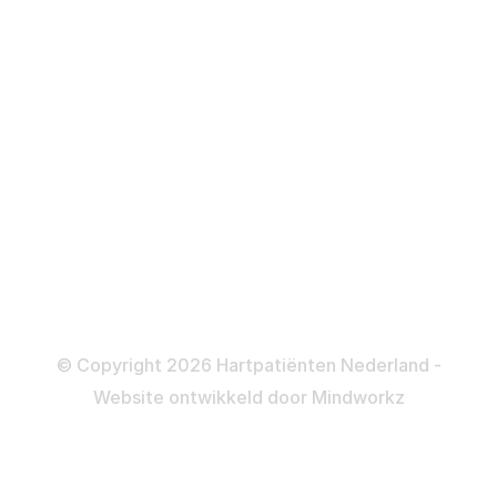
Defibrillator
ICD
Katheteriseren
Dotteren
Informatie en beleid
Colofon
Disclaimer
Privacy- en Cookiebeleid
© Copyright 2026 Hartpatiënten Nederland -
Website ontwikkeld door
Mindworkz