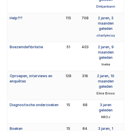
Dirkjankann
Help?!?
115
708
2 jaren, 3
maanden
geleden
charlymcoy
Boezemdefibrilatie
51
403
2 jaren, 9
maanden
geleden
Ineke
Oproepen, interviews en
128
316
2 jaren, 10
enquêtes
maanden
geleden
Eline Broos
Diagnostische onderzoeken
15
68
3 jaren
geleden
NROJ
Boeken
15
84
3 jaren, 1