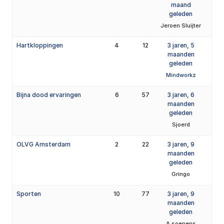
maand
geleden
Jeroen Sluijter
Hartkloppingen
4
12
3 jaren, 5
maanden
geleden
Mindworkz
Bijna dood ervaringen
6
57
3 jaren, 6
maanden
geleden
Sjoerd
OLVG Amsterdam
2
22
3 jaren, 9
maanden
geleden
Gringo
Sporten
10
77
3 jaren, 9
maanden
geleden
A soenens