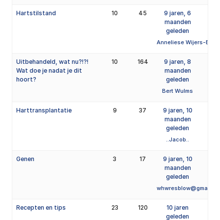
Hartstilstand
10
45
9 jaren, 6
maanden
geleden
Anneliese Wijers-Bart
Uitbehandeld, wat nu?!?!
10
164
9 jaren, 8
Wat doe je nadat je dit
maanden
hoort?
geleden
Bert Wulms
Harttransplantatie
9
37
9 jaren, 10
maanden
geleden
..Jacob..
Genen
3
17
9 jaren, 10
maanden
geleden
whwresblow@gmail.c
Recepten en tips
23
120
10 jaren
geleden