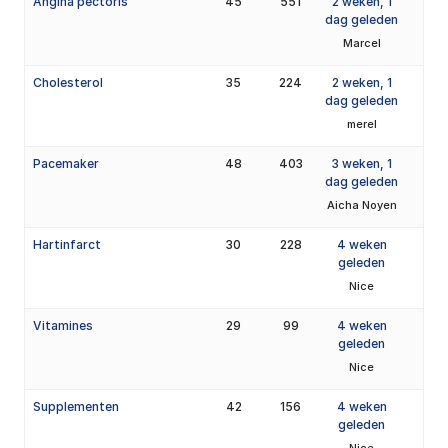
Angina pectoris
45
551
2 weken, 1
dag geleden
Marcel
Cholesterol
35
224
2 weken, 1
dag geleden
merel
Pacemaker
48
403
3 weken, 1
dag geleden
Aicha Noyen
Hartinfarct
30
228
4 weken
geleden
Nice
Vitamines
29
99
4 weken
geleden
Nice
Supplementen
42
156
4 weken
geleden