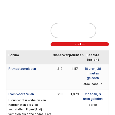
Forum
Onderwerpen
Berichten
Laatste
bericht
Ritmestoornissen
312
1,117
10 uren, 38
minuten
geleden
stacileane57
Even voorstellen
218
1,073
2 dagen, 6
uren geleden
Hierin vindt u verhalen van
hartgenoten die zich
Sarah
voorstellen. Eigenlijk zijn
verhalen als deze bedoeld om