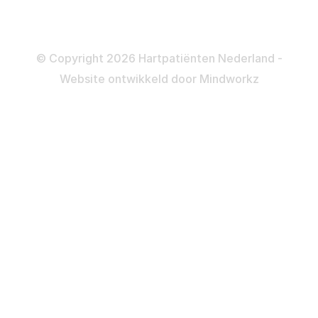
Colofon
Disclaimer
Privacy- en Cookiebeleid
© Copyright 2026 Hartpatiënten Nederland -
Website ontwikkeld door
Mindworkz