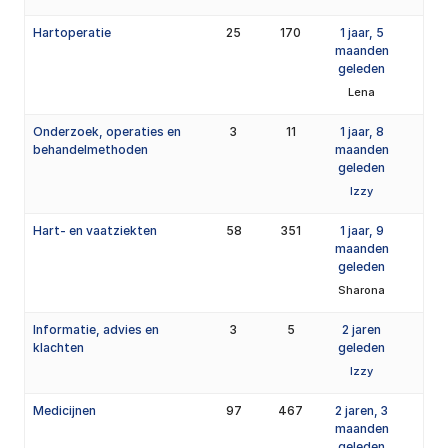
Hartoperatie
25
170
1 jaar, 5
maanden
geleden
Lena
Onderzoek, operaties en
3
11
1 jaar, 8
behandelmethoden
maanden
geleden
Izzy
Hart- en vaatziekten
58
351
1 jaar, 9
maanden
geleden
Sharona
Informatie, advies en
3
5
2 jaren
klachten
geleden
Izzy
Medicijnen
97
467
2 jaren, 3
maanden
geleden