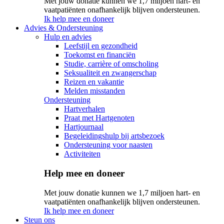
Met jouw donatie kunnen we 1,7 miljoen hart- en
vaatpatiënten onafhankelijk blijven ondersteunen.
Ik help mee en doneer
Advies & Ondersteuning
Hulp en advies
Leefstijl en gezondheid
Toekomst en financiën
Studie, carrière of omscholing
Seksualiteit en zwangerschap
Reizen en vakantie
Melden misstanden
Ondersteuning
Hartverhalen
Praat met Hartgenoten
Hartjournaal
Begeleidingshulp bij artsbezoek
Ondersteuning voor naasten
Activiteiten
Help mee en doneer
Met jouw donatie kunnen we 1,7 miljoen hart- en
vaatpatiënten onafhankelijk blijven ondersteunen.
Ik help mee en doneer
Steun ons