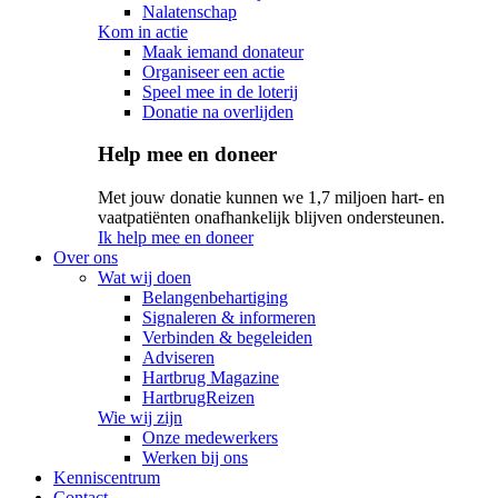
Nalatenschap
Kom in actie
Maak iemand donateur
Organiseer een actie
Speel mee in de loterij
Donatie na overlijden
Help mee en doneer
Met jouw donatie kunnen we 1,7 miljoen hart- en
vaatpatiënten onafhankelijk blijven ondersteunen.
Ik help mee en doneer
Over ons
Wat wij doen
Belangenbehartiging
Signaleren & informeren
Verbinden & begeleiden
Adviseren
Hartbrug Magazine
HartbrugReizen
Wie wij zijn
Onze medewerkers
Werken bij ons
Kenniscentrum
Contact