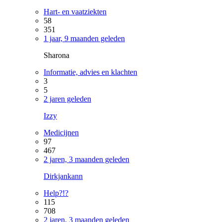
Hart- en vaatziekten
58
351
1 jaar, 9 maanden geleden
Sharona
Informatie, advies en klachten
3
5
2 jaren geleden
Izzy
Medicijnen
97
467
2 jaren, 3 maanden geleden
Dirkjankann
Help?!?
115
708
2 jaren, 3 maanden geleden