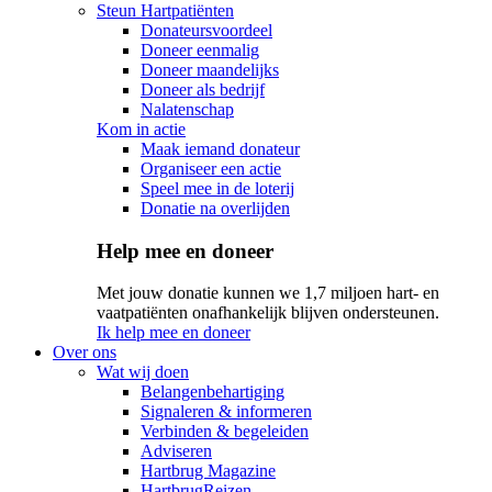
Steun Hartpatiënten
Donateursvoordeel
Doneer eenmalig
Doneer maandelijks
Doneer als bedrijf
Nalatenschap
Kom in actie
Maak iemand donateur
Organiseer een actie
Speel mee in de loterij
Donatie na overlijden
Help mee en doneer
Met jouw donatie kunnen we 1,7 miljoen hart- en
vaatpatiënten onafhankelijk blijven ondersteunen.
Ik help mee en doneer
Over ons
Wat wij doen
Belangenbehartiging
Signaleren & informeren
Verbinden & begeleiden
Adviseren
Hartbrug Magazine
HartbrugReizen