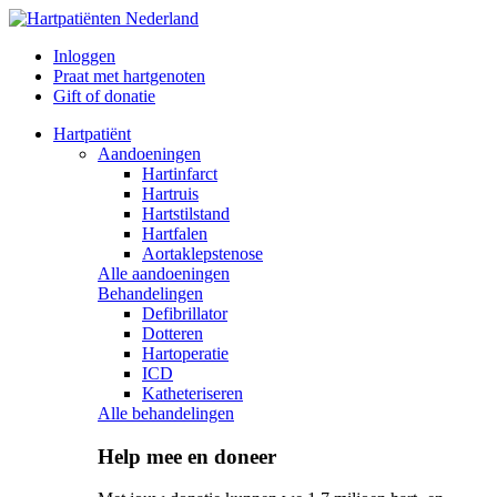
Inloggen
Praat met hartgenoten
Gift of donatie
Hartpatiënt
Aandoeningen
Hartinfarct
Hartruis
Hartstilstand
Hartfalen
Aortaklepstenose
Alle aandoeningen
Behandelingen
Defibrillator
Dotteren
Hartoperatie
ICD
Katheteriseren
Alle behandelingen
Help mee en doneer