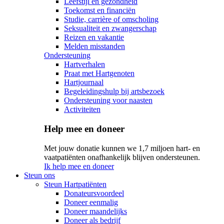
Leefstijl en gezondheid
Toekomst en financiën
Studie, carrière of omscholing
Seksualiteit en zwangerschap
Reizen en vakantie
Melden misstanden
Ondersteuning
Hartverhalen
Praat met Hartgenoten
Hartjournaal
Begeleidingshulp bij artsbezoek
Ondersteuning voor naasten
Activiteiten
Help mee en doneer
Met jouw donatie kunnen we 1,7 miljoen hart- en
vaatpatiënten onafhankelijk blijven ondersteunen.
Ik help mee en doneer
Steun ons
Steun Hartpatiënten
Donateursvoordeel
Doneer eenmalig
Doneer maandelijks
Doneer als bedrijf