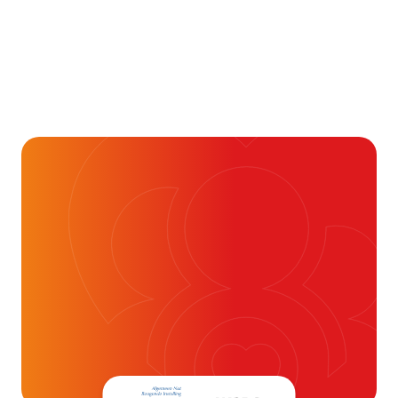
Aandoening, Behandeling, Gezondheid & Aandoeningen, 
Je kunt vaak veel meer
dan je denkt
16 juli 2026
Alvast ontzettend bedankt!
Help mee en doneer
ouw donatie kunnen we 1,7 miljoen
t- en vaatpatiënten onafhankelijk
blijven ondersteunen.