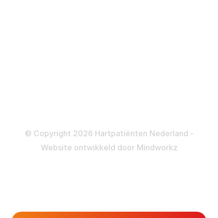
ICD
Katheteriseren
Dotteren
Informatie en beleid
Colofon
Disclaimer
Privacy- en Cookiebeleid
© Copyright 2026 Hartpatiënten Nederland -
Website ontwikkeld door
Mindworkz