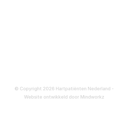
Defibrillator
ICD
Katheteriseren
Dotteren
Informatie en beleid
Colofon
Disclaimer
Privacy- en Cookiebeleid
© Copyright 2026 Hartpatiënten Nederland -
Website ontwikkeld door
Mindworkz