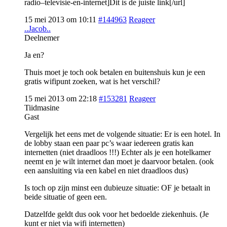
radio–televisie-en-internet]Dit is de juiste link[/url]
15 mei 2013 om 10:11
#144963
Reageer
..Jacob..
Deelnemer
Ja en?
Thuis moet je toch ook betalen en buitenshuis kun je een
gratis wifipunt zoeken, wat is het verschil?
15 mei 2013 om 22:18
#153281
Reageer
Tiidmasine
Gast
Vergelijk het eens met de volgende situatie: Er is een hotel. In
de lobby staan een paar pc’s waar iedereen gratis kan
internetten (niet draadloos !!!) Echter als je een hotelkamer
neemt en je wilt internet dan moet je daarvoor betalen. (ook
een aansluiting via een kabel en niet draadloos dus)
Is toch op zijn minst een dubieuze situatie: OF je betaalt in
beide situatie of geen een.
Datzelfde geldt dus ook voor het bedoelde ziekenhuis. (Je
kunt er niet via wifi internetten)