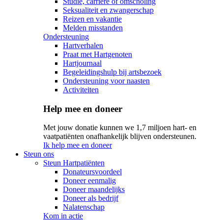
Studie, carrière of omscholing
Seksualiteit en zwangerschap
Reizen en vakantie
Melden misstanden
Ondersteuning
Hartverhalen
Praat met Hartgenoten
Hartjournaal
Begeleidingshulp bij artsbezoek
Ondersteuning voor naasten
Activiteiten
Help mee en doneer
Met jouw donatie kunnen we 1,7 miljoen hart- en
vaatpatiënten onafhankelijk blijven ondersteunen.
Ik help mee en doneer
Steun ons
Steun Hartpatiënten
Donateursvoordeel
Doneer eenmalig
Doneer maandelijks
Doneer als bedrijf
Nalatenschap
Kom in actie