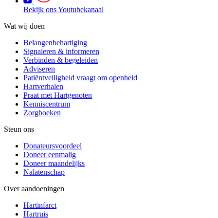
Bekijk ons Youtubekanaal
Wat wij doen
Belangenbehartiging
Signaleren & informeren
Verbinden & begeleiden
Adviseren
Patiëntveiligheid vraagt om openheid
Hartverhalen
Praat met Hartgenoten
Kenniscentrum
Zorgboeken
Steun ons
Donateursvoordeel
Doneer eenmalig
Doneer maandelijks
Nalatenschap
Over aandoeningen
Hartinfarct
Hartruis