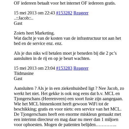
OF iedereen betaalt voor het internet OF iedereen gratis.
15 mei 2013 om 22:43
#153282
Reageer
..::Jacob::..
Gast
Zoiets heet Marketing.
Wat dacht je van de kosten van de infrastructuur tot aan het
bed en de service enz. enz.
Als je dus niks wil betalen moet je beneden bij die 2 pc’s
aansluiten in de rij en op je beurt wachten.
15 mei 2013 om 23:04
#153283
Reageer
Tiidmasine
Gast
Aansluiten ? Als je in een ziekenhuisbed ligt ? Nee Jacob, zo
werkt het niet. Het gekke is ook nog eens dat b.v. MCL en
Tjongerschans (Heerenveen) een soort fusie zijn aangegaan.
Wie het MCL binnenkomt heeft gewoon WiFi tot de
beschikking; gratis en voor niets: een service van het MCL.
De Tjongerschans heeft een enorme miskleun gemaakt met
een interimn directeur en mag daar nu meer dan 1 miljoen
voor ophoesten. Mogen de patienten belijden…………..