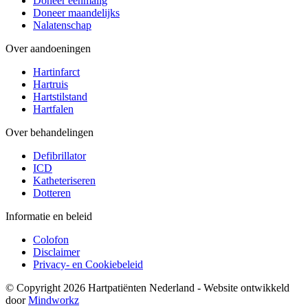
Doneer eenmalig
Doneer maandelijks
Nalatenschap
Over aandoeningen
Hartinfarct
Hartruis
Hartstilstand
Hartfalen
Over behandelingen
Defibrillator
ICD
Katheteriseren
Dotteren
Informatie en beleid
Colofon
Disclaimer
Privacy- en Cookiebeleid
© Copyright 2026 Hartpatiënten Nederland - Website ontwikkeld
door
Mindworkz