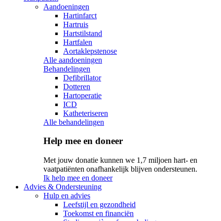
Aandoeningen
Hartinfarct
Hartruis
Hartstilstand
Hartfalen
Aortaklepstenose
Alle aandoeningen
Behandelingen
Defibrillator
Dotteren
Hartoperatie
ICD
Katheteriseren
Alle behandelingen
Help mee en doneer
Met jouw donatie kunnen we 1,7 miljoen hart- en
vaatpatiënten onafhankelijk blijven ondersteunen.
Ik help mee en doneer
Advies & Ondersteuning
Hulp en advies
Leefstijl en gezondheid
Toekomst en financiën