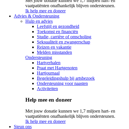
Met jouw donatie kunnen we 1,7 miljoen hart- en
vaatpatiënten onafhankelijk blijven ondersteunen.
Ik help mee en doneer
Advies & Ondersteuning
Hulp en advies
Leefstijl en gezondheid
Toekomst en financiën
Studie, carrière of omscholing
Seksualiteit en zwangerschap
Reizen en vakantie
Melden misstanden
Ondersteuning
Hartverhalen
Praat met Hartgenoten
Hartjournaal
Begeleidingshulp bij artsbezoek
Ondersteuning voor naasten
Activiteiten
Help mee en doneer
Met jouw donatie kunnen we 1,7 miljoen hart- en
vaatpatiënten onafhankelijk blijven ondersteunen.
Ik help mee en doneer
Steun ons