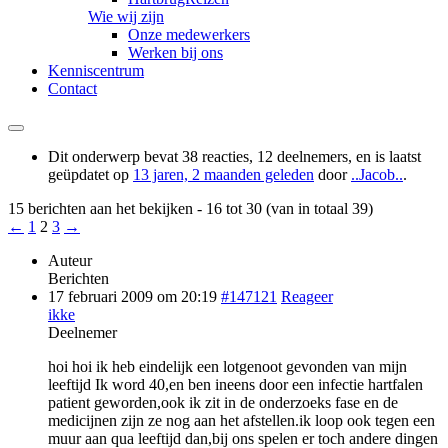
Wie wij zijn
Onze medewerkers
Werken bij ons
Kenniscentrum
Contact
Dit onderwerp bevat 38 reacties, 12 deelnemers, en is laatst
geüpdatet op
13 jaren, 2 maanden geleden
door
..Jacob..
.
15 berichten aan het bekijken - 16 tot 30 (van in totaal 39)
←
1
2
3
→
Auteur
Berichten
17 februari 2009 om 20:19
#147121
Reageer
ikke
Deelnemer
hoi hoi ik heb eindelijk een lotgenoot gevonden van mijn
leeftijd Ik word 40,en ben ineens door een infectie hartfalen
patient geworden,ook ik zit in de onderzoeks fase en de
medicijnen zijn ze nog aan het afstellen.ik loop ook tegen een
muur aan qua leeftijd dan,bij ons spelen er toch andere dingen