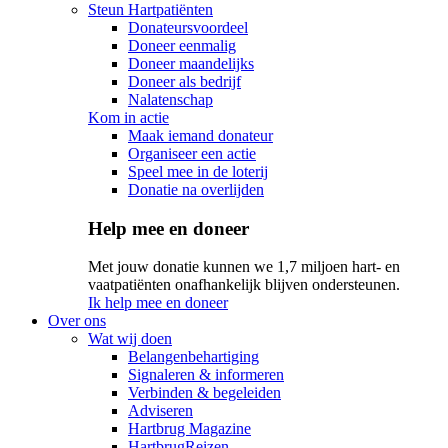
Steun Hartpatiënten
Donateursvoordeel
Doneer eenmalig
Doneer maandelijks
Doneer als bedrijf
Nalatenschap
Kom in actie
Maak iemand donateur
Organiseer een actie
Speel mee in de loterij
Donatie na overlijden
Help mee en doneer
Met jouw donatie kunnen we 1,7 miljoen hart- en
vaatpatiënten onafhankelijk blijven ondersteunen.
Ik help mee en doneer
Over ons
Wat wij doen
Belangenbehartiging
Signaleren & informeren
Verbinden & begeleiden
Adviseren
Hartbrug Magazine
HartbrugReizen