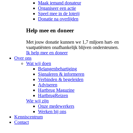
Maak iemand donateur
Organiseer een actie
Speel mee in de loterij
Donatie na overlijden
Help mee en doneer
Met jouw donatie kunnen we 1,7 miljoen hart- en
vaatpatiënten onafhankelijk blijven ondersteunen.
Ik help mee en doneer
Over ons
Wat wij doen
Belangenbehartiging
Signaleren & informeren
Verbinden & begeleiden
Adviseren
Hartbrug Magazine
HartbrugReizen
Wie wij zijn
Onze medewerkers
Werken bij ons
Kenniscentrum
Contact