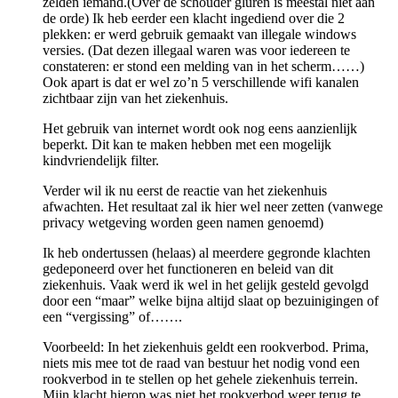
zelden iemand.(Over de schouder gluren is meestal niet aan
de orde) Ik heb eerder een klacht ingediend over die 2
plekken: er werd gebruik gemaakt van illegale windows
versies. (Dat dezen illegaal waren was voor iedereen te
constateren: er stond een melding van in het scherm……)
Ook apart is dat er wel zo’n 5 verschillende wifi kanalen
zichtbaar zijn van het ziekenhuis.
Het gebruik van internet wordt ook nog eens aanzienlijk
beperkt. Dit kan te maken hebben met een mogelijk
kindvriendelijk filter.
Verder wil ik nu eerst de reactie van het ziekenhuis
afwachten. Het resultaat zal ik hier wel neer zetten (vanwege
privacy wetgeving worden geen namen genoemd)
Ik heb ondertussen (helaas) al meerdere gegronde klachten
gedeponeerd over het functioneren en beleid van dit
ziekenhuis. Vaak werd ik wel in het gelijk gesteld gevolgd
door een “maar” welke bijna altijd slaat op bezuinigingen of
een “vergissing” of…….
Voorbeeld: In het ziekenhuis geldt een rookverbod. Prima,
niets mis mee tot de raad van bestuur het nodig vond een
rookverbod in te stellen op het gehele ziekenhuis terrein.
Mijn klacht hierop was niet het rookverbod weer terug te