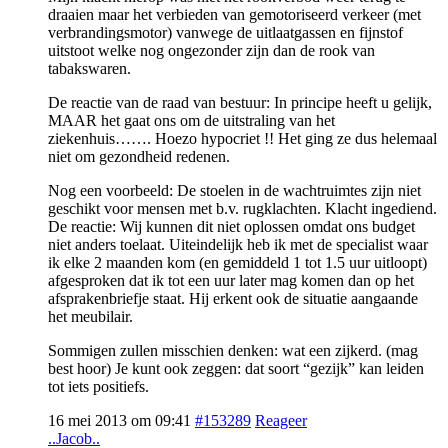
draaien maar het verbieden van gemotoriseerd verkeer (met
verbrandingsmotor) vanwege de uitlaatgassen en fijnstof
uitstoot welke nog ongezonder zijn dan de rook van
tabakswaren.
De reactie van de raad van bestuur: In principe heeft u gelijk,
MAAR het gaat ons om de uitstraling van het
ziekenhuis……. Hoezo hypocriet !! Het ging ze dus helemaal
niet om gezondheid redenen.
Nog een voorbeeld: De stoelen in de wachtruimtes zijn niet
geschikt voor mensen met b.v. rugklachten. Klacht ingediend.
De reactie: Wij kunnen dit niet oplossen omdat ons budget
niet anders toelaat. Uiteindelijk heb ik met de specialist waar
ik elke 2 maanden kom (en gemiddeld 1 tot 1.5 uur uitloopt)
afgesproken dat ik tot een uur later mag komen dan op het
afsprakenbriefje staat. Hij erkent ook de situatie aangaande
het meubilair.
Sommigen zullen misschien denken: wat een zijkerd. (mag
best hoor) Je kunt ook zeggen: dat soort “gezijk” kan leiden
tot iets positiefs.
16 mei 2013 om 09:41
#153289
Reageer
..Jacob..