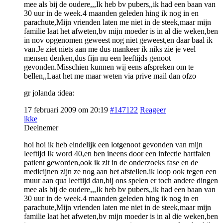
mee als bij de oudere,,,Ik heb bv pubers,,ik had een baan van
30 uur in de week.4 maanden geleden hing ik nog in en
parachute,Mijn vrienden laten me niet in de steek,maar mijn
familie laat het afweten,bv mijn moeder is in al die weken,ben
in nov opgenomen geweest nog niet geweest,en daar baal ik
van.Je ziet niets aan me dus mankeer ik niks zie je veel
mensen denken,dus fijn nu een leeftijds genoot
gevonden.Misschien kunnen wij eens afspreken om te
bellen,,Laat het me maar weten via prive mail dan ofzo
gr jolanda :idea:
17 februari 2009 om 20:19
#147122
Reageer
ikke
Deelnemer
hoi hoi ik heb eindelijk een lotgenoot gevonden van mijn
leeftijd Ik word 40,en ben ineens door een infectie hartfalen
patient geworden,ook ik zit in de onderzoeks fase en de
medicijnen zijn ze nog aan het afstellen.ik loop ook tegen een
muur aan qua leeftijd dan,bij ons spelen er toch andere dingen
mee als bij de oudere,,,Ik heb bv pubers,,ik had een baan van
30 uur in de week.4 maanden geleden hing ik nog in en
parachute,Mijn vrienden laten me niet in de steek,maar mijn
familie laat het afweten,bv mijn moeder is in al die weken,ben