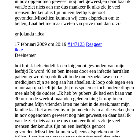
in nov opgenomen geweest nog niet geweest,en daar baal ik
van.Je ziet niets aan me dus mankeer ik niks zie je veel
mensen denken,dus fijn nu een leeftijds genoot
gevonden.Misschien kunnen wij eens afspreken om te
bellen,,Laat het me maar weten via prive mail dan ofzo
gr jolanda :idea:
17 februari 2009 om 20:19
#147123
Reageer
ikke
Deelnemer
hoi hoi ik heb eindelijk een lotgenoot gevonden van mijn
leeftijd Ik word 40,en ben ineens door een infectie hartfalen
patient geworden,ook ik zit in de onderzoeks fase en de
medicijnen zijn ze nog aan het afstellen.ik loop ook tegen een
muur aan qua leeftijd dan,bij ons spelen er toch andere dingen
mee als bij de oudere,,,Ik heb bv pubers,,ik had een baan van
30 uur in de week.4 maanden geleden hing ik nog in en
parachute,Mijn vrienden laten me niet in de steek,maar mijn
familie laat het afweten,bv mijn moeder is in al die weken,ben
in nov opgenomen geweest nog niet geweest,en daar baal ik
van.Je ziet niets aan me dus mankeer ik niks zie je veel
mensen denken,dus fijn nu een leeftijds genoot
gevonden.Misschien kunnen wij eens afspreken om te