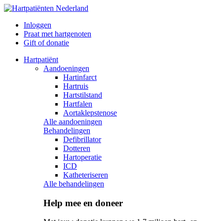
Inloggen
Praat met hartgenoten
Gift of donatie
Hartpatiënt
Aandoeningen
Hartinfarct
Hartruis
Hartstilstand
Hartfalen
Aortaklepstenose
Alle aandoeningen
Behandelingen
Defibrillator
Dotteren
Hartoperatie
ICD
Katheteriseren
Alle behandelingen
Help mee en doneer