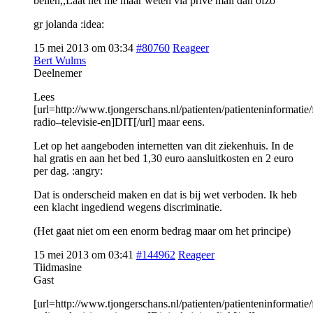
bellen,,Laat het me maar weten via prive mail dan ofzo
gr jolanda :idea:
15 mei 2013 om 03:34
#80760
Reageer
Bert Wulms
Deelnemer
Lees
[url=http://www.tjongerschans.nl/patienten/patienteninformatie/f
radio–televisie-en]DIT[/url] maar eens.
Let op het aangeboden internetten van dit ziekenhuis. In de
hal gratis en aan het bed 1,30 euro aansluitkosten en 2 euro
per dag. :angry:
Dat is onderscheid maken en dat is bij wet verboden. Ik heb
een klacht ingediend wegens discriminatie.
(Het gaat niet om een enorm bedrag maar om het principe)
15 mei 2013 om 03:41
#144962
Reageer
Tiidmasine
Gast
[url=http://www.tjongerschans.nl/patienten/patienteninformatie/f