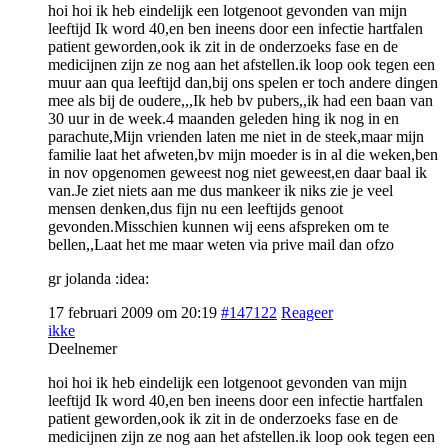
hoi hoi ik heb eindelijk een lotgenoot gevonden van mijn
leeftijd Ik word 40,en ben ineens door een infectie hartfalen
patient geworden,ook ik zit in de onderzoeks fase en de
medicijnen zijn ze nog aan het afstellen.ik loop ook tegen een
muur aan qua leeftijd dan,bij ons spelen er toch andere dingen
mee als bij de oudere,,,Ik heb bv pubers,,ik had een baan van
30 uur in de week.4 maanden geleden hing ik nog in en
parachute,Mijn vrienden laten me niet in de steek,maar mijn
familie laat het afweten,bv mijn moeder is in al die weken,ben
in nov opgenomen geweest nog niet geweest,en daar baal ik
van.Je ziet niets aan me dus mankeer ik niks zie je veel
mensen denken,dus fijn nu een leeftijds genoot
gevonden.Misschien kunnen wij eens afspreken om te
bellen,,Laat het me maar weten via prive mail dan ofzo
gr jolanda :idea:
17 februari 2009 om 20:19
#147122
Reageer
ikke
Deelnemer
hoi hoi ik heb eindelijk een lotgenoot gevonden van mijn
leeftijd Ik word 40,en ben ineens door een infectie hartfalen
patient geworden,ook ik zit in de onderzoeks fase en de
medicijnen zijn ze nog aan het afstellen.ik loop ook tegen een