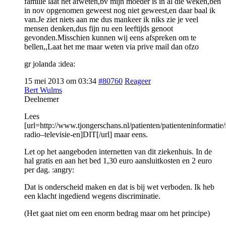
familie laat het afweten,bv mijn moeder is in al die weken,ben
in nov opgenomen geweest nog niet geweest,en daar baal ik
van.Je ziet niets aan me dus mankeer ik niks zie je veel
mensen denken,dus fijn nu een leeftijds genoot
gevonden.Misschien kunnen wij eens afspreken om te
bellen,,Laat het me maar weten via prive mail dan ofzo
gr jolanda :idea:
15 mei 2013 om 03:34
#80760
Reageer
Bert Wulms
Deelnemer
Lees
[url=http://www.tjongerschans.nl/patienten/patienteninformatie/f
radio–televisie-en]DIT[/url] maar eens.
Let op het aangeboden internetten van dit ziekenhuis. In de
hal gratis en aan het bed 1,30 euro aansluitkosten en 2 euro
per dag. :angry:
Dat is onderscheid maken en dat is bij wet verboden. Ik heb
een klacht ingediend wegens discriminatie.
(Het gaat niet om een enorm bedrag maar om het principe)