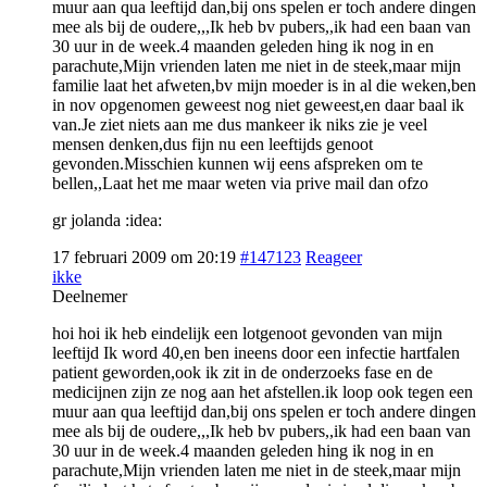
muur aan qua leeftijd dan,bij ons spelen er toch andere dingen
mee als bij de oudere,,,Ik heb bv pubers,,ik had een baan van
30 uur in de week.4 maanden geleden hing ik nog in en
parachute,Mijn vrienden laten me niet in de steek,maar mijn
familie laat het afweten,bv mijn moeder is in al die weken,ben
in nov opgenomen geweest nog niet geweest,en daar baal ik
van.Je ziet niets aan me dus mankeer ik niks zie je veel
mensen denken,dus fijn nu een leeftijds genoot
gevonden.Misschien kunnen wij eens afspreken om te
bellen,,Laat het me maar weten via prive mail dan ofzo
gr jolanda :idea:
17 februari 2009 om 20:19
#147123
Reageer
ikke
Deelnemer
hoi hoi ik heb eindelijk een lotgenoot gevonden van mijn
leeftijd Ik word 40,en ben ineens door een infectie hartfalen
patient geworden,ook ik zit in de onderzoeks fase en de
medicijnen zijn ze nog aan het afstellen.ik loop ook tegen een
muur aan qua leeftijd dan,bij ons spelen er toch andere dingen
mee als bij de oudere,,,Ik heb bv pubers,,ik had een baan van
30 uur in de week.4 maanden geleden hing ik nog in en
parachute,Mijn vrienden laten me niet in de steek,maar mijn