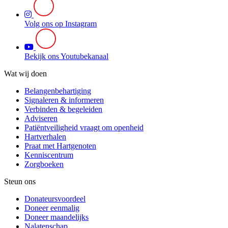
Volg ons op Instagram
Bekijk ons Youtubekanaal
Wat wij doen
Belangenbehartiging
Signaleren & informeren
Verbinden & begeleiden
Adviseren
Patiëntveiligheid vraagt om openheid
Hartverhalen
Praat met Hartgenoten
Kenniscentrum
Zorgboeken
Steun ons
Donateursvoordeel
Doneer eenmalig
Doneer maandelijks
Nalatenschap