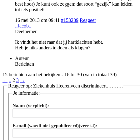
best hoor) Je kunt ook zeggen: dat soort “gezijk” kan leiden
tot iets positiefs.
16 mei 2013 om 09:41
#153289
Reageer
..Jacob..
Deelnemer
Ik vindt het niet raar dat jij hartklachten hebt.
Heb je niks anders te doen als klagen?
Auteur
Berichten
15 berichten aan het bekijken - 16 tot 30 (van in totaal 39)
←
1
2
3
→
Reageer op: Ziekenhuis Heerenveen discrimineert……….
Je informatie:
Naam (verplicht):
E-mail (wordt niet gepubliceerd)(vereist):