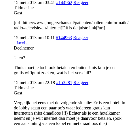
15 mei 2013 om 03:41
#144962
Reageer
Tiidmasine
Gast
[url=http://www.tjongerschans.nl/patienten/patienteninformatie/f
radio–televisie-en-internet]Dit is de juiste link[/url]
15 mei 2013 om 10:11
#144963
Reageer
..Jacob..
Deelnemer
Ja en?
Thuis moet je toch ook betalen en buitenshuis kun je een
gratis wifipunt zoeken, wat is het verschil?
15 mei 2013 om 22:18
#153281
Reageer
Tiidmasine
Gast
Vergelijk het eens met de volgende situatie: Er is een hotel. In
de lobby staan een paar pc’s waar iedereen gratis kan
internetten (niet draadloos !!!) Echter als je een hotelkamer
neemt en je wilt internet dan moet je daarvoor betalen. (ook
een aansluiting via een kabel en niet draadloos dus)