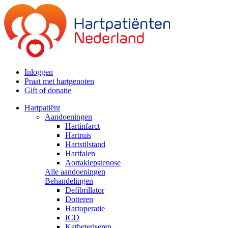
Inloggen
Praat met hartgenoten
Gift of donatie
Hartpatiënt
Aandoeningen
Hartinfarct
Hartruis
Hartstilstand
Hartfalen
Aortaklepstenose
Alle aandoeningen
Behandelingen
Defibrillator
Dotteren
Hartoperatie
ICD
Katheteriseren