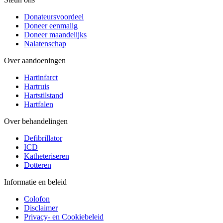
Donateursvoordeel
Doneer eenmalig
Doneer maandelijks
Nalatenschap
Over aandoeningen
Hartinfarct
Hartruis
Hartstilstand
Hartfalen
Over behandelingen
Defibrillator
ICD
Katheteriseren
Dotteren
Informatie en beleid
Colofon
Disclaimer
Privacy- en Cookiebeleid