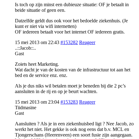
Is toch op zijn minst een dubieuze situatie: OF je betaalt in
beide situatie of geen een.
Datzelfde geldt dus ook voor het bedoelde ziekenhuis. (Je
kunt er niet via wifi internetten)
OF iedereen betaalt voor het internet OF iedereen gratis.
15 mei 2013 om 22:43
#153282
Reageer
..::Jacob::..
Gast
Zoiets heet Marketing.
Wat dacht je van de kosten van de infrastructuur tot aan het
bed en de service enz. enz.
Als je dus niks wil betalen moet je beneden bij die 2 pc’s
aansluiten in de rij en op je beurt wachten.
15 mei 2013 om 23:04
#153283
Reageer
Tiidmasine
Gast
Aansluiten ? Als je in een ziekenhuisbed ligt ? Nee Jacob, zo
werkt het niet. Het gekke is ook nog eens dat b.v. MCL en
Tjongerschans (Heerenveen) een soort fusie zijn aangegaan.