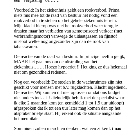
een “vergissing” of…….
Voorbeeld: In het ziekenhuis geldt een rookverbod. Prima,
niets mis mee tot de raad van bestuur het nodig vond een
rookverbod in te stellen op het gehele ziekenhuis terrein.
Mijn klacht hierop was niet het rookverbod weer terug te
draaien maar het verbieden van gemotoriseerd verkeer (met
verbrandingsmotor) vanwege de uitlaatgassen en fijnstof
uitstoot welke nog ongezonder zijn dan de rook van
tabakswaren.
De reactie van de raad van bestuur: In principe heeft u gelijk,
MAAR het gaat ons om de uitstraling van het
ziekenhuis……. Hoezo hypocriet !! Het ging ze dus helemaal
niet om gezondheid redenen.
Nog een voorbeeld: De stoelen in de wachtruimtes zijn niet
geschikt voor mensen met b.v. rugklachten. Klacht ingediend.
De reactie: Wij kunnen dit niet oplossen omdat ons budget
niet anders toelaat. Uiteindelijk heb ik met de specialist waar
ik elke 2 maanden kom (en gemiddeld 1 tot 1.5 uur uitloopt)
afgesproken dat ik tot een uur later mag komen dan op het
afsprakenbriefje staat. Hij erkent ook de situatie aangaande
het meubilair.
Sommigen zullen misschien denken: wat een zijkerd. (mag