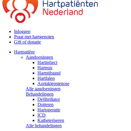
Inloggen
Praat met hartgenoten
Gift of donatie
Hartpatiënt
Aandoeningen
Hartinfarct
Hartruis
Hartstilstand
Hartfalen
Aortaklepstenose
Alle aandoeningen
Behandelingen
Defibrillator
Dotteren
Hartoperatie
ICD
Katheteriseren
Alle behandelingen