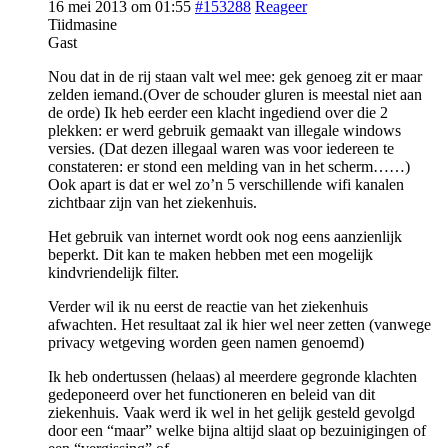
16 mei 2013 om 01:55
#153288
Reageer
Tiidmasine
Gast
Nou dat in de rij staan valt wel mee: gek genoeg zit er maar
zelden iemand.(Over de schouder gluren is meestal niet aan
de orde) Ik heb eerder een klacht ingediend over die 2
plekken: er werd gebruik gemaakt van illegale windows
versies. (Dat dezen illegaal waren was voor iedereen te
constateren: er stond een melding van in het scherm……)
Ook apart is dat er wel zo’n 5 verschillende wifi kanalen
zichtbaar zijn van het ziekenhuis.
Het gebruik van internet wordt ook nog eens aanzienlijk
beperkt. Dit kan te maken hebben met een mogelijk
kindvriendelijk filter.
Verder wil ik nu eerst de reactie van het ziekenhuis
afwachten. Het resultaat zal ik hier wel neer zetten (vanwege
privacy wetgeving worden geen namen genoemd)
Ik heb ondertussen (helaas) al meerdere gegronde klachten
gedeponeerd over het functioneren en beleid van dit
ziekenhuis. Vaak werd ik wel in het gelijk gesteld gevolgd
door een “maar” welke bijna altijd slaat op bezuinigingen of