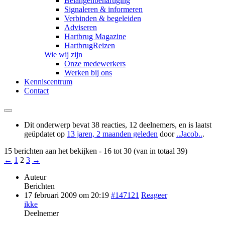
Belangenbehartiging
Signaleren & informeren
Verbinden & begeleiden
Adviseren
Hartbrug Magazine
HartbrugReizen
Wie wij zijn
Onze medewerkers
Werken bij ons
Kenniscentrum
Contact
Dit onderwerp bevat 38 reacties, 12 deelnemers, en is laatst
geüpdatet op
13 jaren, 2 maanden geleden
door
..Jacob..
.
15 berichten aan het bekijken - 16 tot 30 (van in totaal 39)
←
1
2
3
→
Auteur
Berichten
17 februari 2009 om 20:19
#147121
Reageer
ikke
Deelnemer