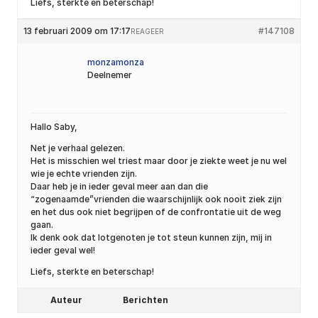
Liefs, sterkte en beterschap!
13 februari 2009 om 17:17
#147108
REAGEER
monzamonza
Deelnemer
Hallo Saby,
Net je verhaal gelezen.
Het is misschien wel triest maar door je ziekte weet je nu wel
wie je echte vrienden zijn.
Daar heb je in ieder geval meer aan dan die
“zogenaamde”vrienden die waarschijnlijk ook nooit ziek zijn
en het dus ook niet begrijpen of de confrontatie uit de weg
gaan.
Ik denk ook dat lotgenoten je tot steun kunnen zijn, mij in
ieder geval wel!
Liefs, sterkte en beterschap!
Auteur
Berichten