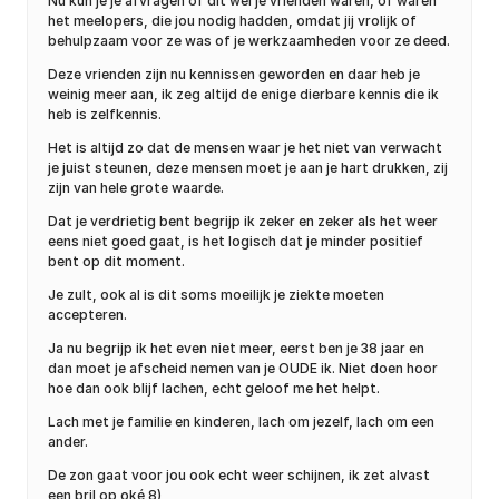
Nu kun je je afvragen of dit wel je vrienden waren, of waren
het meelopers, die jou nodig hadden, omdat jij vrolijk of
behulpzaam voor ze was of je werkzaamheden voor ze deed.
Deze vrienden zijn nu kennissen geworden en daar heb je
weinig meer aan, ik zeg altijd de enige dierbare kennis die ik
heb is zelfkennis.
Het is altijd zo dat de mensen waar je het niet van verwacht
je juist steunen, deze mensen moet je aan je hart drukken, zij
zijn van hele grote waarde.
Dat je verdrietig bent begrijp ik zeker en zeker als het weer
eens niet goed gaat, is het logisch dat je minder positief
bent op dit moment.
Je zult, ook al is dit soms moeilijk je ziekte moeten
accepteren.
Ja nu begrijp ik het even niet meer, eerst ben je 38 jaar en
dan moet je afscheid nemen van je OUDE ik. Niet doen hoor
hoe dan ook blijf lachen, echt geloof me het helpt.
Lach met je familie en kinderen, lach om jezelf, lach om een
ander.
De zon gaat voor jou ook echt weer schijnen, ik zet alvast
een bril op oké 8)