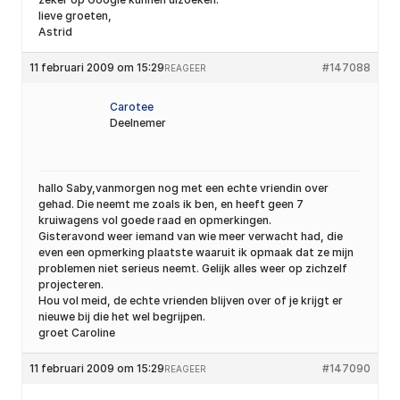
lieve groeten,
Astrid
11 februari 2009 om 15:29
#147088
REAGEER
Carotee
Deelnemer
hallo Saby,vanmorgen nog met een echte vriendin over
gehad. Die neemt me zoals ik ben, en heeft geen 7
kruiwagens vol goede raad en opmerkingen.
Gisteravond weer iemand van wie meer verwacht had, die
even een opmerking plaatste waaruit ik opmaak dat ze mijn
problemen niet serieus neemt. Gelijk alles weer op zichzelf
projecteren.
Hou vol meid, de echte vrienden blijven over of je krijgt er
nieuwe bij die het wel begrijpen.
groet Caroline
11 februari 2009 om 15:29
#147090
REAGEER