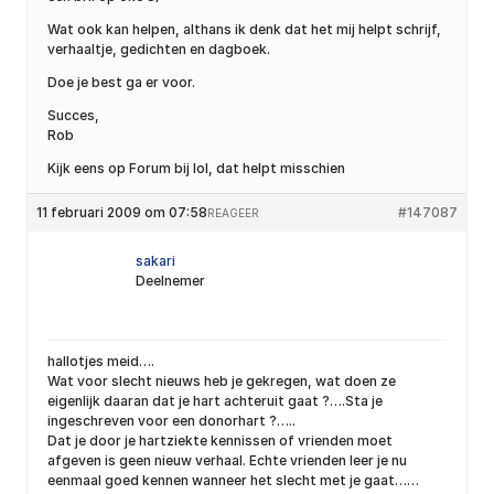
Wat ook kan helpen, althans ik denk dat het mij helpt schrijf,
verhaaltje, gedichten en dagboek.
Doe je best ga er voor.
Succes,
Rob
Kijk eens op Forum bij lol, dat helpt misschien
11 februari 2009 om 07:58
#147087
REAGEER
sakari
Deelnemer
hallotjes meid….
Wat voor slecht nieuws heb je gekregen, wat doen ze
eigenlijk daaran dat je hart achteruit gaat ?….Sta je
ingeschreven voor een donorhart ?…..
Dat je door je hartziekte kennissen of vrienden moet
afgeven is geen nieuw verhaal. Echte vrienden leer je nu
eenmaal goed kennen wanneer het slecht met je gaat……