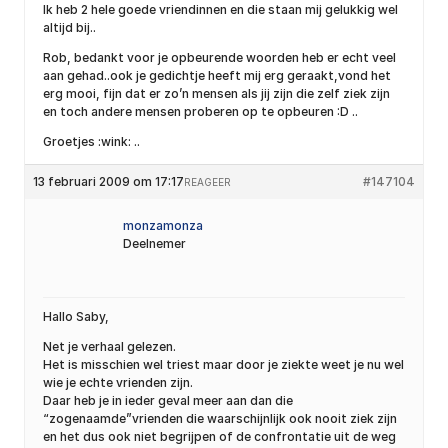
Ik heb 2 hele goede vriendinnen en die staan mij gelukkig wel
altijd bij..
Rob, bedankt voor je opbeurende woorden heb er echt veel
aan gehad..ook je gedichtje heeft mij erg geraakt,vond het
erg mooi, fijn dat er zo’n mensen als jij zijn die zelf ziek zijn
en toch andere mensen proberen op te opbeuren :D ..
Groetjes :wink: ..
13 februari 2009 om 17:17
#147104
REAGEER
monzamonza
Deelnemer
Hallo Saby,
Net je verhaal gelezen.
Het is misschien wel triest maar door je ziekte weet je nu wel
wie je echte vrienden zijn.
Daar heb je in ieder geval meer aan dan die
“zogenaamde”vrienden die waarschijnlijk ook nooit ziek zijn
en het dus ook niet begrijpen of de confrontatie uit de weg