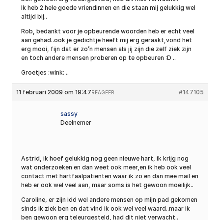
Ik heb 2 hele goede vriendinnen en die staan mij gelukkig wel
altijd bij..
Rob, bedankt voor je opbeurende woorden heb er echt veel
aan gehad..ook je gedichtje heeft mij erg geraakt,vond het
erg mooi, fijn dat er zo’n mensen als jij zijn die zelf ziek zijn
en toch andere mensen proberen op te opbeuren :D ..
Groetjes :wink: ..
11 februari 2009 om 19:47
#147105
REAGEER
sassy
Deelnemer
Astrid, ik hoef gelukkig nog geen nieuwe hart, ik krijg nog
wat onderzoeken en dan weet ook meer,en ik heb ook veel
contact met hartfaalpatienten waar ik zo en dan mee mail en
heb er ook wel veel aan, maar soms is het gewoon moeilijk..
Caroline, er zijn idd wel andere mensen op mijn pad gekomen
sinds ik ziek ben en dat vind ik ook wel veel waard..maar ik
ben gewoon erg teleurgesteld, had dit niet verwacht..