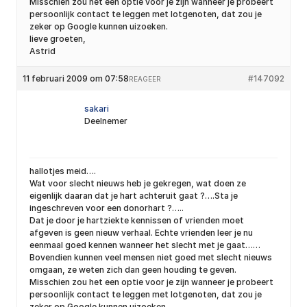
Misschien zou het een optie voor je zijn wanneer je probeert
persoonlijk contact te leggen met lotgenoten, dat zou je
zeker op Google kunnen uizoeken.
lieve groeten,
Astrid
11 februari 2009 om 07:58
#147092
REAGEER
sakari
Deelnemer
hallotjes meid….
Wat voor slecht nieuws heb je gekregen, wat doen ze
eigenlijk daaran dat je hart achteruit gaat ?….Sta je
ingeschreven voor een donorhart ?…..
Dat je door je hartziekte kennissen of vrienden moet
afgeven is geen nieuw verhaal. Echte vrienden leer je nu
eenmaal goed kennen wanneer het slecht met je gaat……
Bovendien kunnen veel mensen niet goed met slecht nieuws
omgaan, ze weten zich dan geen houding te geven.
Misschien zou het een optie voor je zijn wanneer je probeert
persoonlijk contact te leggen met lotgenoten, dat zou je
zeker op Google kunnen uizoeken.