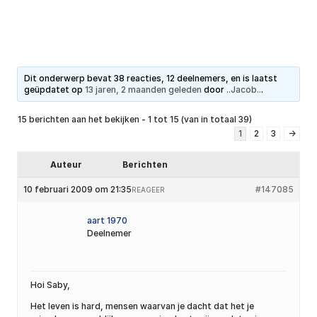
Dit onderwerp bevat 38 reacties, 12 deelnemers, en is laatst
geüpdatet op
13 jaren, 2 maanden geleden
door
..Jacob..
.
15 berichten aan het bekijken - 1 tot 15 (van in totaal 39)
1
2
3
→
Auteur
Berichten
10 februari 2009 om 21:35
#147085
REAGEER
aart 1970
Deelnemer
Hoi Saby,
Het leven is hard, mensen waarvan je dacht dat het je