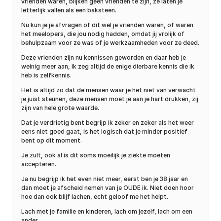
vrienden waren, blijken geen vrienden te zijn, ze laten je
letterlijk vallen als een baksteen.
Nu kun je je afvragen of dit wel je vrienden waren, of waren
het meelopers, die jou nodig hadden, omdat jij vrolijk of
behulpzaam voor ze was of je werkzaamheden voor ze deed.
Deze vrienden zijn nu kennissen geworden en daar heb je
weinig meer aan, ik zeg altijd de enige dierbare kennis die ik
heb is zelfkennis.
Het is altijd zo dat de mensen waar je het niet van verwacht
je juist steunen, deze mensen moet je aan je hart drukken, zij
zijn van hele grote waarde.
Dat je verdrietig bent begrijp ik zeker en zeker als het weer
eens niet goed gaat, is het logisch dat je minder positief
bent op dit moment.
Je zult, ook al is dit soms moeilijk je ziekte moeten
accepteren.
Ja nu begrijp ik het even niet meer, eerst ben je 38 jaar en
dan moet je afscheid nemen van je OUDE ik. Niet doen hoor
hoe dan ook blijf lachen, echt geloof me het helpt.
Lach met je familie en kinderen, lach om jezelf, lach om een
ander.