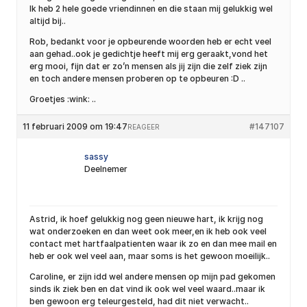
Ik heb 2 hele goede vriendinnen en die staan mij gelukkig wel
altijd bij..
Rob, bedankt voor je opbeurende woorden heb er echt veel
aan gehad..ook je gedichtje heeft mij erg geraakt,vond het
erg mooi, fijn dat er zo’n mensen als jij zijn die zelf ziek zijn
en toch andere mensen proberen op te opbeuren :D ..
Groetjes :wink: ..
11 februari 2009 om 19:47
#147107
REAGEER
sassy
Deelnemer
Astrid, ik hoef gelukkig nog geen nieuwe hart, ik krijg nog
wat onderzoeken en dan weet ook meer,en ik heb ook veel
contact met hartfaalpatienten waar ik zo en dan mee mail en
heb er ook wel veel aan, maar soms is het gewoon moeilijk..
Caroline, er zijn idd wel andere mensen op mijn pad gekomen
sinds ik ziek ben en dat vind ik ook wel veel waard..maar ik
ben gewoon erg teleurgesteld, had dit niet verwacht..