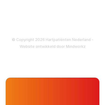
Informatie en beleid
Colofon
Disclaimer
Privacy- en Cookiebeleid
© Copyright 2026 Hartpatiënten Nederland -
Website ontwikkeld door
Mindworkz