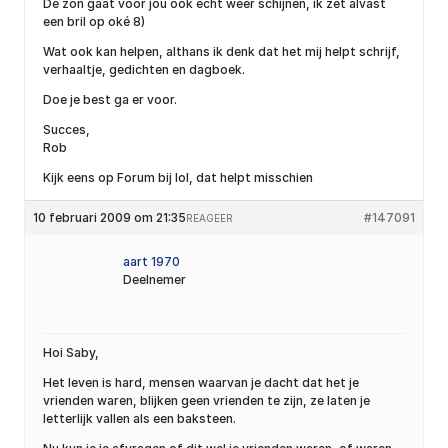
De zon gaat voor jou ook echt weer schijnen, ik zet alvast
een bril op oké 8)
Wat ook kan helpen, althans ik denk dat het mij helpt schrijf,
verhaaltje, gedichten en dagboek.
Doe je best ga er voor.
Succes,
Rob
Kijk eens op Forum bij lol, dat helpt misschien
10 februari 2009 om 21:35
#147091
REAGEER
aart 1970
Deelnemer
Hoi Saby,
Het leven is hard, mensen waarvan je dacht dat het je
vrienden waren, blijken geen vrienden te zijn, ze laten je
letterlijk vallen als een baksteen.