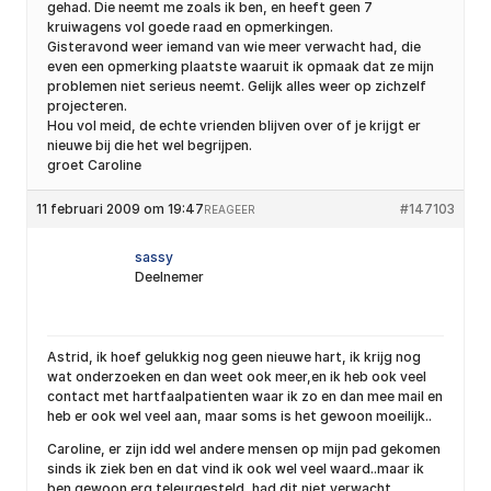
gehad. Die neemt me zoals ik ben, en heeft geen 7
kruiwagens vol goede raad en opmerkingen.
Gisteravond weer iemand van wie meer verwacht had, die
even een opmerking plaatste waaruit ik opmaak dat ze mijn
problemen niet serieus neemt. Gelijk alles weer op zichzelf
projecteren.
Hou vol meid, de echte vrienden blijven over of je krijgt er
nieuwe bij die het wel begrijpen.
groet Caroline
11 februari 2009 om 19:47
#147103
REAGEER
sassy
Deelnemer
Astrid, ik hoef gelukkig nog geen nieuwe hart, ik krijg nog
wat onderzoeken en dan weet ook meer,en ik heb ook veel
contact met hartfaalpatienten waar ik zo en dan mee mail en
heb er ook wel veel aan, maar soms is het gewoon moeilijk..
Caroline, er zijn idd wel andere mensen op mijn pad gekomen
sinds ik ziek ben en dat vind ik ook wel veel waard..maar ik
ben gewoon erg teleurgesteld, had dit niet verwacht..