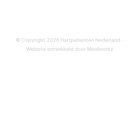
Informatie en beleid
Colofon
Disclaimer
Privacy- en Cookiebeleid
© Copyright 2026 Hartpatiënten Nederland -
Website ontwikkeld door
Mindworkz