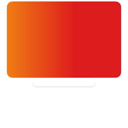
24 juli 2026
Alvast ontzettend bedankt!
Help mee en doneer
ouw donatie kunnen we 1,7 miljoen
t- en vaatpatiënten onafhankelijk
blijven ondersteunen.