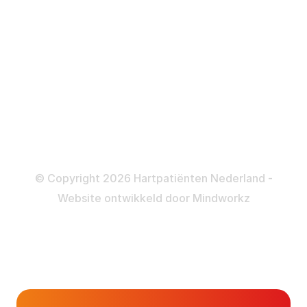
ICD
Katheteriseren
Dotteren
Informatie en beleid
Colofon
Disclaimer
Privacy- en Cookiebeleid
© Copyright 2026 Hartpatiënten Nederland -
Website ontwikkeld door
Mindworkz