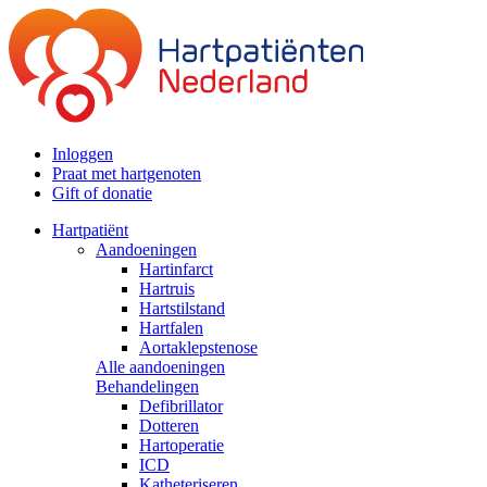
Inloggen
Praat met hartgenoten
Gift of donatie
Hartpatiënt
Aandoeningen
Hartinfarct
Hartruis
Hartstilstand
Hartfalen
Aortaklepstenose
Alle aandoeningen
Behandelingen
Defibrillator
Dotteren
Hartoperatie
ICD
Katheteriseren