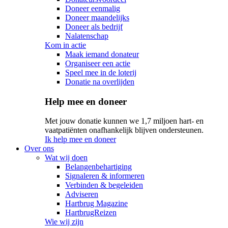
Doneer eenmalig
Doneer maandelijks
Doneer als bedrijf
Nalatenschap
Kom in actie
Maak iemand donateur
Organiseer een actie
Speel mee in de loterij
Donatie na overlijden
Help mee en doneer
Met jouw donatie kunnen we 1,7 miljoen hart- en
vaatpatiënten onafhankelijk blijven ondersteunen.
Ik help mee en doneer
Over ons
Wat wij doen
Belangenbehartiging
Signaleren & informeren
Verbinden & begeleiden
Adviseren
Hartbrug Magazine
HartbrugReizen
Wie wij zijn