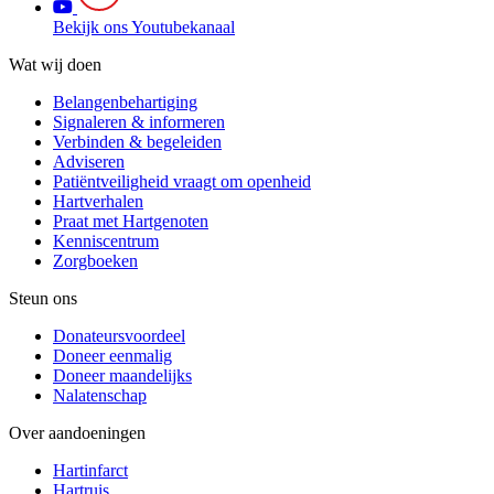
Bekijk ons Youtubekanaal
Wat wij doen
Belangenbehartiging
Signaleren & informeren
Verbinden & begeleiden
Adviseren
Patiëntveiligheid vraagt om openheid
Hartverhalen
Praat met Hartgenoten
Kenniscentrum
Zorgboeken
Steun ons
Donateursvoordeel
Doneer eenmalig
Doneer maandelijks
Nalatenschap
Over aandoeningen
Hartinfarct
Hartruis