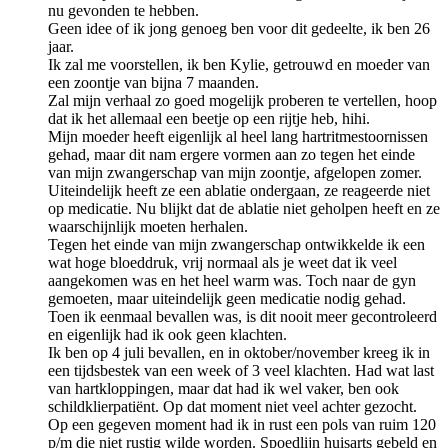
nu gevonden te hebben.
Geen idee of ik jong genoeg ben voor dit gedeelte, ik ben 26
jaar.
Ik zal me voorstellen, ik ben Kylie, getrouwd en moeder van
een zoontje van bijna 7 maanden.
Zal mijn verhaal zo goed mogelijk proberen te vertellen, hoop
dat ik het allemaal een beetje op een rijtje heb, hihi.
Mijn moeder heeft eigenlijk al heel lang hartritmestoornissen
gehad, maar dit nam ergere vormen aan zo tegen het einde
van mijn zwangerschap van mijn zoontje, afgelopen zomer.
Uiteindelijk heeft ze een ablatie ondergaan, ze reageerde niet
op medicatie. Nu blijkt dat de ablatie niet geholpen heeft en ze
waarschijnlijk moeten herhalen.
Tegen het einde van mijn zwangerschap ontwikkelde ik een
wat hoge bloeddruk, vrij normaal als je weet dat ik veel
aangekomen was en het heel warm was. Toch naar de gyn
gemoeten, maar uiteindelijk geen medicatie nodig gehad.
Toen ik eenmaal bevallen was, is dit nooit meer gecontroleerd
en eigenlijk had ik ook geen klachten.
Ik ben op 4 juli bevallen, en in oktober/november kreeg ik in
een tijdsbestek van een week of 3 veel klachten. Had wat last
van hartkloppingen, maar dat had ik wel vaker, ben ook
schildklierpatiënt. Op dat moment niet veel achter gezocht.
Op een gegeven moment had ik in rust een pols van ruim 120
p/m die niet rustig wilde worden. Spoedlijn huisarts gebeld en