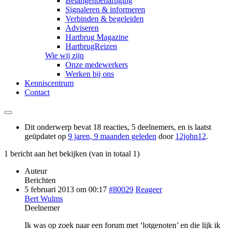
Belangenbehartiging
Signaleren & informeren
Verbinden & begeleiden
Adviseren
Hartbrug Magazine
HartbrugReizen
Wie wij zijn
Onze medewerkers
Werken bij ons
Kenniscentrum
Contact
Dit onderwerp bevat 18 reacties, 5 deelnemers, en is laatst
geüpdatet op
9 jaren, 9 maanden geleden
door
12john12
.
1 bericht aan het bekijken (van in totaal 1)
Auteur
Berichten
5 februari 2013 om 00:17
#80029
Reageer
Bert Wulms
Deelnemer
Ik was op zoek naar een forum met ‘lotgenoten’ en die lijk ik