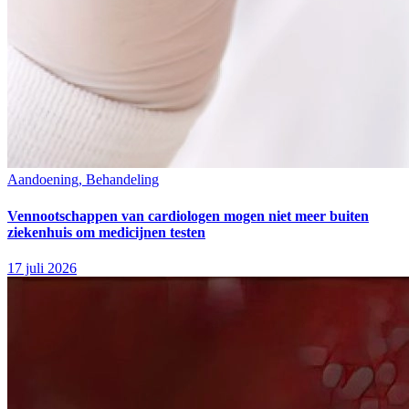
Aandoening, Behandeling
Vennootschappen van cardiologen mogen niet meer buiten
ziekenhuis om medicijnen testen
17 juli 2026