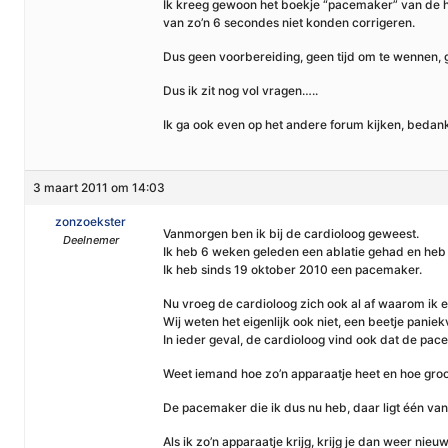
Ik kreeg gewoon het boekje “pacemaker” van de h
van zo’n 6 secondes niet konden corrigeren.
Dus geen voorbereiding, geen tijd om te wennen,
Dus ik zit nog vol vragen…..
Ik ga ook even op het andere forum kijken, bedankt
3 maart 2011 om 14:03
zonzoekster
Vanmorgen ben ik bij de cardioloog geweest.
Deelnemer
Ik heb 6 weken geleden een ablatie gehad en heb nu
Ik heb sinds 19 oktober 2010 een pacemaker.
Nu vroeg de cardioloog zich ook al af waarom ik 
Wij weten het eigenlijk ook niet, een beetje panie
In ieder geval, de cardioloog vind ook dat de pa
Weet iemand hoe zo’n apparaatje heet en hoe groot
De pacemaker die ik dus nu heb, daar ligt één van d
Als ik zo’n apparaatje krijg, krijg je dan weer ni