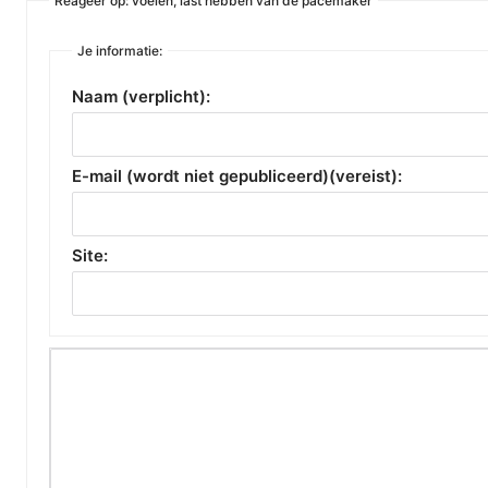
Reageer op: voelen, last hebben van de pacemaker
Je informatie:
Naam (verplicht):
E-mail (wordt niet gepubliceerd)(vereist):
Site: