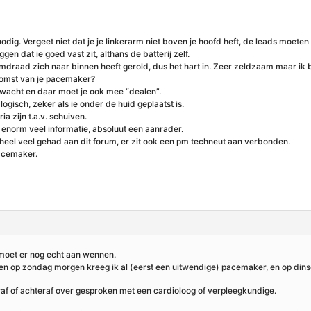
dig. Vergeet niet dat je je linkerarm niet boven je hoofd heft, de leads moeten
en dat ie goed vast zit, althans de batterij zelf.
umdraad zich naar binnen heeft gerold, dus het hart in. Zeer zeldzaam maar ik 
 komst van je pacemaker?
rwacht en daar moet je ook mee “dealen”.
gisch, zeker als ie onder de huid geplaatst is.
ia zijn t.a.v. schuiven.
 enorm veel informatie, absoluut een aanrader.
b heel veel gehad aan dit forum, er zit ook een pm techneut aan verbonden.
pacemaker.
 moet er nog echt aan wennen.
n op zondag morgen kreeg ik al (eerst een uitwendige) pacemaker, en op dinsd
af of achteraf over gesproken met een cardioloog of verpleegkundige.