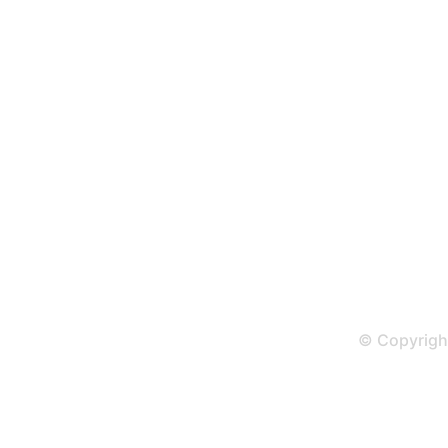
Volg ons
Word vriend op Facebook
Volg ons op X (Twitter)
Connect ons op Linkedin
Volg ons op Instagram
Bekijk ons Youtubekanaal
© Copyrigh