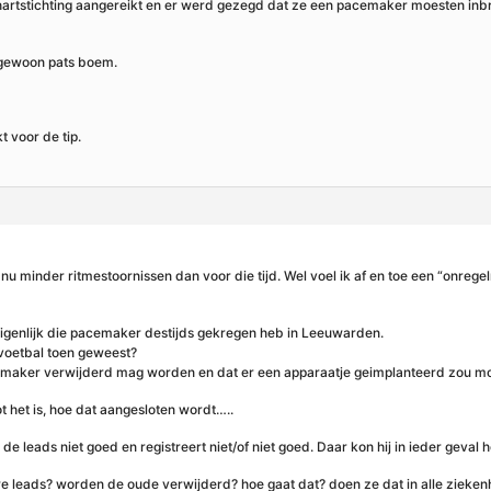
artstichting aangereikt en er werd gezegd dat ze een pacemaker moesten inbr
 gewoon pats boem.
 voor de tip.
 minder ritmestoornissen dan voor die tijd. Wel voel ik af en toe een “onregel
eigenlijk die pacemaker destijds gekregen heb in Leeuwarden.
kvoetbal toen geweest?
cemaker verwijderd mag worden en dat er een apparaatje geimplanteerd zou moe
 het is, hoe dat aangesloten wordt…..
e leads niet goed en registreert niet/of niet goed. Daar kon hij in ieder geval h
euwe leads? worden de oude verwijderd? hoe gaat dat? doen ze dat in alle zieke