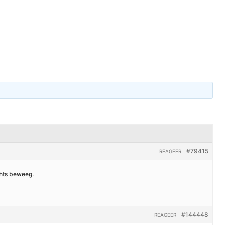
teun ons
Over ons
Kenniscentrum
Contact
#79415
REAGEER
chts beweeg.
#144448
REAGEER