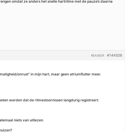
engen omdat ze anders het snelle hartritme met de pauze’s daarna
#144526
REAGEER
matigheid/onrust” in mijn hart, maar geen atriumflutter meer.
ten worden dat de ritmestoornissen langdurig registreert.
elemaal niets van uitlezen.
nhuizen?