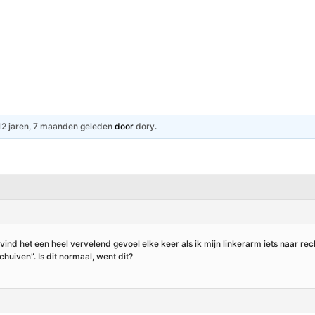
Hartpatiënt
Advies & Ondersteuning
S
12 jaren, 7 maanden geleden
door
dory
.
ind het een heel vervelend gevoel elke keer als ik mijn linkerarm iets naar re
chuiven”. Is dit normaal, went dit?