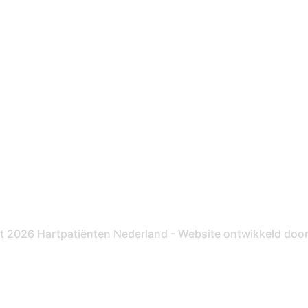
Steun ons
Donateursvoordeel
Doneer eenmalig
Doneer maandelijks
Nalatenschap
Inloggen
Pr
t 2026 Hartpatiënten Nederland - Website ontwikkeld doo
Hartpatiënt
Advies & Ondersteuning
S