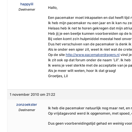
happylil
Hallo,
Deelnemer
Een pacemaker moet inkapselen en dat heeft tijd no
Ik heb mijn pacemaker nu een jaar en ik kan nu zegg
Helaas heb ik net te horen gekregen dat mijn atri
Heb jij je een beetje kunnen voorbereiden op de
Bij velen komt zo’n hulpmiddel meestal heel onve
Dus het verschuiven van de pacemaker is denk ik lo
Als ie onder een spier zit, weet ik niet wat de creter
Op de site
http://www.pacemakerdragers.nl
vind je
Ik zit ook op dat forum onder de naam ‘Lil”. Ik he
Ik wens je veel sterkte met de acceptatie van je 
Als je meer wilt weten, hoor ik dat graag!
Groetjes, Lil
1 november 2010 om 21:22
zonzoekster
Ik heb die pacemaker natuurlijk nog maar net, en
Deelnemer
Op vrijdagavond werd ik opgenomen, met spoed, e
Dus geen voorbereidingstijd gehad en weinig voor