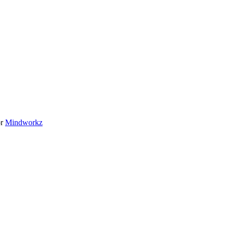
or
Mindworkz