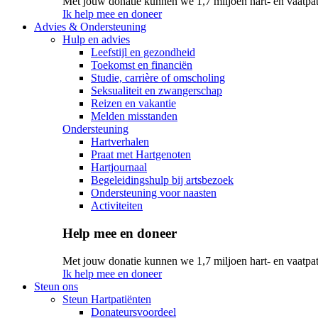
Met jouw donatie kunnen we 1,7 miljoen hart- en vaatpat
Ik help mee en doneer
Advies & Ondersteuning
Hulp en advies
Leefstijl en gezondheid
Toekomst en financiën
Studie, carrière of omscholing
Seksualiteit en zwangerschap
Reizen en vakantie
Melden misstanden
Ondersteuning
Hartverhalen
Praat met Hartgenoten
Hartjournaal
Begeleidingshulp bij artsbezoek
Ondersteuning voor naasten
Activiteiten
Help mee en doneer
Met jouw donatie kunnen we 1,7 miljoen hart- en vaatpat
Ik help mee en doneer
Steun ons
Steun Hartpatiënten
Donateursvoordeel