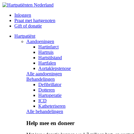
Inloggen
Praat met hartgenoten
Gift of donatie
Hartpatiënt
Aandoeningen
Hartinfarct
Hartruis
Hartstilstand
Hartfalen
Aortaklepstenose
Alle aandoeningen
Behandelingen
Defibrillator
Dotteren
Hartoperatie
ICD
Katheteriseren
Alle behandelingen
Help mee en doneer