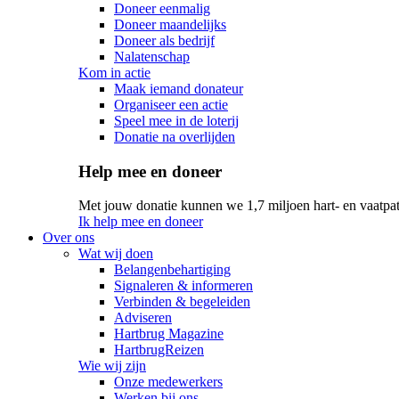
Doneer eenmalig
Doneer maandelijks
Doneer als bedrijf
Nalatenschap
Kom in actie
Maak iemand donateur
Organiseer een actie
Speel mee in de loterij
Donatie na overlijden
Help mee en doneer
Met jouw donatie kunnen we 1,7 miljoen hart- en vaatpat
Ik help mee en doneer
Over ons
Wat wij doen
Belangenbehartiging
Signaleren & informeren
Verbinden & begeleiden
Adviseren
Hartbrug Magazine
HartbrugReizen
Wie wij zijn
Onze medewerkers
Werken bij ons