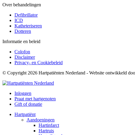
Over behandelingen
Defibrillator
ICD
Katheteriseren
Dotteren
Informatie en beleid
Colofon
Disclaimer
Privacy- en Cookiebeleid
© Copyright 2026 Hartpatiënten Nederland - Website ontwikkeld do
Inloggen
Praat met hartgenoten
Gift of donatie
Hartpatiënt
Aandoeningen
Hartinfarct
Hartruis