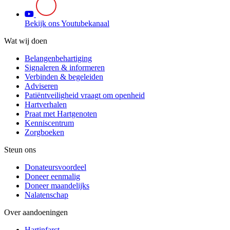
Bekijk ons Youtubekanaal
Wat wij doen
Belangenbehartiging
Signaleren & informeren
Verbinden & begeleiden
Adviseren
Patiëntveiligheid vraagt om openheid
Hartverhalen
Praat met Hartgenoten
Kenniscentrum
Zorgboeken
Steun ons
Donateursvoordeel
Doneer eenmalig
Doneer maandelijks
Nalatenschap
Over aandoeningen
Hartinfarct