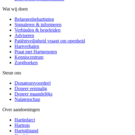
Wat wij doen
Belangenbehartiging
Signaleren & informeren
Verbinden & begeleiden
Adviseren
Patiëntveiligheid vraagt om openheid
Hartverhalen
Praat met Hartgenoten
Kenniscentrum
Zorgboeken
Steun ons
Donateursvoordeel
Doneer eenmalig
Doneer maandelijks
Nalatenschap
Over aandoeningen
Hartinfarct
Hartruis
Hartstilstand