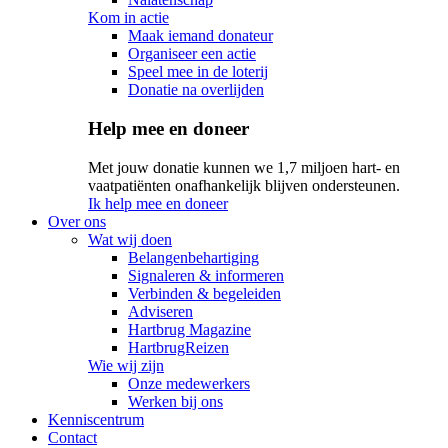
Kom in actie
Maak iemand donateur
Organiseer een actie
Speel mee in de loterij
Donatie na overlijden
Help mee en doneer
Met jouw donatie kunnen we 1,7 miljoen hart- en
vaatpatiënten onafhankelijk blijven ondersteunen.
Ik help mee en doneer
Over ons
Wat wij doen
Belangenbehartiging
Signaleren & informeren
Verbinden & begeleiden
Adviseren
Hartbrug Magazine
HartbrugReizen
Wie wij zijn
Onze medewerkers
Werken bij ons
Kenniscentrum
Contact