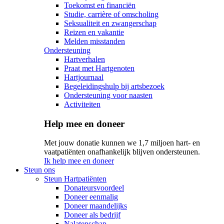
Toekomst en financiën
Studie, carrière of omscholing
Seksualiteit en zwangerschap
Reizen en vakantie
Melden misstanden
Ondersteuning
Hartverhalen
Praat met Hartgenoten
Hartjournaal
Begeleidingshulp bij artsbezoek
Ondersteuning voor naasten
Activiteiten
Help mee en doneer
Met jouw donatie kunnen we 1,7 miljoen hart- en
vaatpatiënten onafhankelijk blijven ondersteunen.
Ik help mee en doneer
Steun ons
Steun Hartpatiënten
Donateursvoordeel
Doneer eenmalig
Doneer maandelijks
Doneer als bedrijf
Nalatenschap