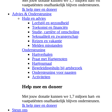
Met jouw donatie kunnen we 1,7 miljoen hart- en
vaatpatiënten onafhankelijk blijven ondersteunen.
Ik help mee en doneer
Advies & Ondersteuning
Hulp en advies
Leefstijl en gezondheid
Toekomst en financiën
Studie, carrière of omscholing
Seksualiteit en zwangerschap
Reizen en vakantie
Melden misstanden
Ondersteuning
Hartverhalen
Praat met Hartgenoten
Hartjournaal
Begeleidingshulp bij artsbezoek
Ondersteuning voor naasten
Activiteiten
Help mee en doneer
Met jouw donatie kunnen we 1,7 miljoen hart- en
vaatpatiënten onafhankelijk blijven ondersteunen.
Ik help mee en doneer
Steun ons