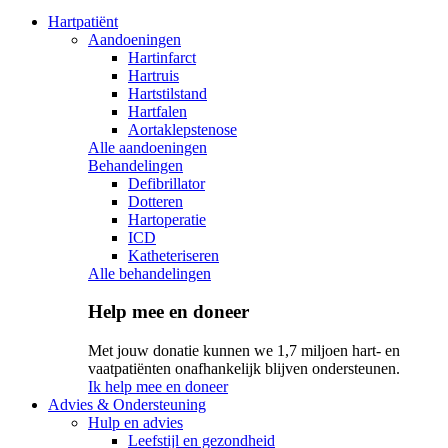
Hartpatiënt
Aandoeningen
Hartinfarct
Hartruis
Hartstilstand
Hartfalen
Aortaklepstenose
Alle aandoeningen
Behandelingen
Defibrillator
Dotteren
Hartoperatie
ICD
Katheteriseren
Alle behandelingen
Help mee en doneer
Met jouw donatie kunnen we 1,7 miljoen hart- en
vaatpatiënten onafhankelijk blijven ondersteunen.
Ik help mee en doneer
Advies & Ondersteuning
Hulp en advies
Leefstijl en gezondheid