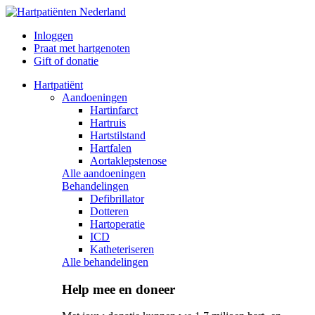
Inloggen
Praat met hartgenoten
Gift of donatie
Hartpatiënt
Aandoeningen
Hartinfarct
Hartruis
Hartstilstand
Hartfalen
Aortaklepstenose
Alle aandoeningen
Behandelingen
Defibrillator
Dotteren
Hartoperatie
ICD
Katheteriseren
Alle behandelingen
Help mee en doneer