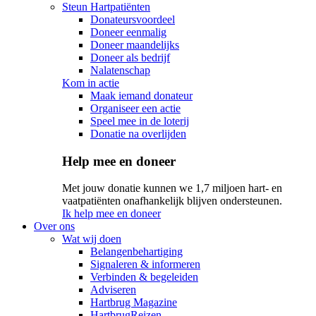
Steun Hartpatiënten
Donateursvoordeel
Doneer eenmalig
Doneer maandelijks
Doneer als bedrijf
Nalatenschap
Kom in actie
Maak iemand donateur
Organiseer een actie
Speel mee in de loterij
Donatie na overlijden
Help mee en doneer
Met jouw donatie kunnen we 1,7 miljoen hart- en
vaatpatiënten onafhankelijk blijven ondersteunen.
Ik help mee en doneer
Over ons
Wat wij doen
Belangenbehartiging
Signaleren & informeren
Verbinden & begeleiden
Adviseren
Hartbrug Magazine
HartbrugReizen