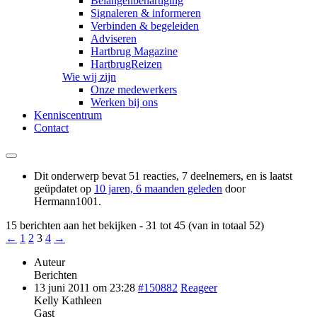
Belangenbehartiging
Signaleren & informeren
Verbinden & begeleiden
Adviseren
Hartbrug Magazine
HartbrugReizen
Wie wij zijn
Onze medewerkers
Werken bij ons
Kenniscentrum
Contact
Dit onderwerp bevat 51 reacties, 7 deelnemers, en is laatst
geüpdatet op
10 jaren, 6 maanden geleden
door
Hermann1001
.
15 berichten aan het bekijken - 31 tot 45 (van in totaal 52)
←
1
2
3
4
→
Auteur
Berichten
13 juni 2011 om 23:28
#150882
Reageer
Kelly Kathleen
Gast