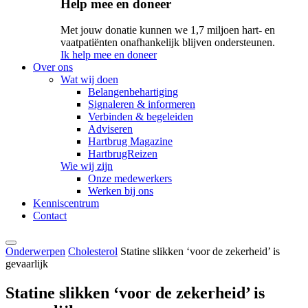
Help mee en doneer
Met jouw donatie kunnen we 1,7 miljoen hart- en
vaatpatiënten onafhankelijk blijven ondersteunen.
Ik help mee en doneer
Over ons
Wat wij doen
Belangenbehartiging
Signaleren & informeren
Verbinden & begeleiden
Adviseren
Hartbrug Magazine
HartbrugReizen
Wie wij zijn
Onze medewerkers
Werken bij ons
Kenniscentrum
Contact
Onderwerpen
Cholesterol
Statine slikken ‘voor de zekerheid’ is
gevaarlijk
Statine slikken ‘voor de zekerheid’ is