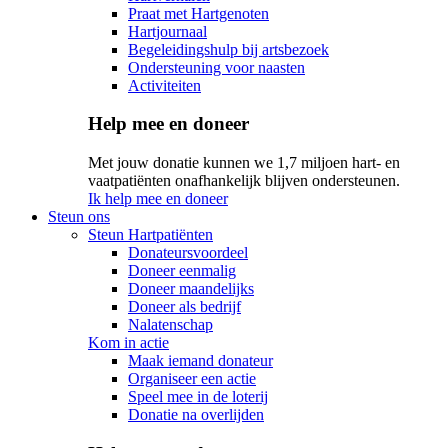
Praat met Hartgenoten
Hartjournaal
Begeleidingshulp bij artsbezoek
Ondersteuning voor naasten
Activiteiten
Help mee en doneer
Met jouw donatie kunnen we 1,7 miljoen hart- en
vaatpatiënten onafhankelijk blijven ondersteunen.
Ik help mee en doneer
Steun ons
Steun Hartpatiënten
Donateursvoordeel
Doneer eenmalig
Doneer maandelijks
Doneer als bedrijf
Nalatenschap
Kom in actie
Maak iemand donateur
Organiseer een actie
Speel mee in de loterij
Donatie na overlijden