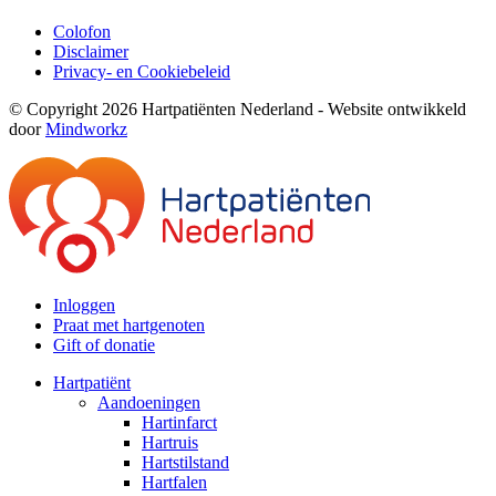
Colofon
Disclaimer
Privacy- en Cookiebeleid
© Copyright 2026 Hartpatiënten Nederland - Website ontwikkeld
door
Mindworkz
Inloggen
Praat met hartgenoten
Gift of donatie
Hartpatiënt
Aandoeningen
Hartinfarct
Hartruis
Hartstilstand
Hartfalen