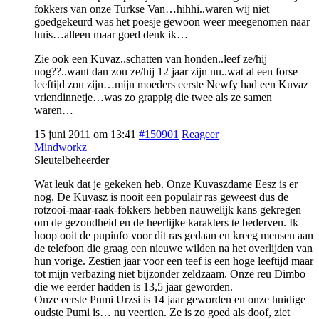
fokkers van onze Turkse Van…hihhi..waren wij niet
goedgekeurd was het poesje gewoon weer meegenomen naar
huis…alleen maar goed denk ik…
Zie ook een Kuvaz..schatten van honden..leef ze/hij
nog??..want dan zou ze/hij 12 jaar zijn nu..wat al een forse
leeftijd zou zijn…mijn moeders eerste Newfy had een Kuvaz
vriendinnetje…was zo grappig die twee als ze samen
waren…
15 juni 2011 om 13:41
#150901
Reageer
Mindworkz
Sleutelbeheerder
Wat leuk dat je gekeken heb. Onze Kuvaszdame Eesz is er
nog. De Kuvasz is nooit een populair ras geweest dus de
rotzooi-maar-raak-fokkers hebben nauwelijk kans gekregen
om de gezondheid en de heerlijke karakters te bederven. Ik
hoop ooit de pupinfo voor dit ras gedaan en kreeg mensen aan
de telefoon die graag een nieuwe wilden na het overlijden van
hun vorige. Zestien jaar voor een teef is een hoge leeftijd maar
tot mijn verbazing niet bijzonder zeldzaam. Onze reu Dimbo
die we eerder hadden is 13,5 jaar geworden.
Onze eerste Pumi Urzsi is 14 jaar geworden en onze huidige
oudste Pumi is… nu veertien. Ze is zo goed als doof, ziet