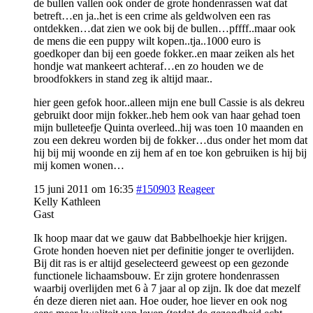
de bullen vallen ook onder de grote hondenrassen wat dat
betreft…en ja..het is een crime als geldwolven een ras
ontdekken…dat zien we ook bij de bullen…pffff..maar ook
de mens die een puppy wilt kopen..tja..1000 euro is
goedkoper dan bij een goede fokker..en maar zeiken als het
hondje wat mankeert achteraf…en zo houden we de
broodfokkers in stand zeg ik altijd maar..
hier geen gefok hoor..alleen mijn ene bull Cassie is als dekreu
gebruikt door mijn fokker..heb hem ook van haar gehad toen
mijn bulleteefje Quinta overleed..hij was toen 10 maanden en
zou een dekreu worden bij de fokker…dus onder het mom dat
hij bij mij woonde en zij hem af en toe kon gebruiken is hij bij
mij komen wonen…
15 juni 2011 om 16:35
#150903
Reageer
Kelly Kathleen
Gast
Ik hoop maar dat we gauw dat Babbelhoekje hier krijgen.
Grote honden hoeven niet per definitie jonger te overlijden.
Bij dit ras is er altijd geselecteerd geweest op een gezonde
functionele lichaamsbouw. Er zijn grotere hondenrassen
waarbij overlijden met 6 à 7 jaar al op zijn. Ik doe dat mezelf
én deze dieren niet aan. Hoe ouder, hoe liever en ook nog