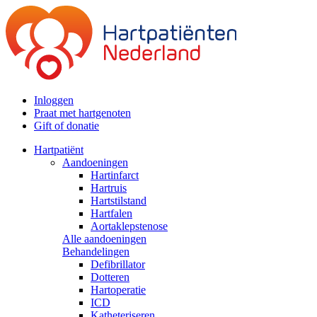
Inloggen
Praat met hartgenoten
Gift of donatie
Hartpatiënt
Aandoeningen
Hartinfarct
Hartruis
Hartstilstand
Hartfalen
Aortaklepstenose
Alle aandoeningen
Behandelingen
Defibrillator
Dotteren
Hartoperatie
ICD
Katheteriseren