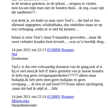
in de keuken gekeken..in de ijskast….nergens te vinden
toen kwam mijn man met de honden thuis…ik zeg..waar zijn
die aardbeien??..
wat denk je..en knikt zo naar onze Teal’c…die had ze dus
allemaal opgegeten..whahahhaha..dus sindsdien staan ze op
een verhoging..zodat ze er niet bij kunnen…
helaas is onze Teal’c maar 9 maanden geworden…maar dit
soort verhalen houden hem levend…..was zo’n heerlijk ding..
14 juni 2011 om 22:13
#150890
Reageer
Nel
Deelnemer
Tael,c is dus een volwaardig donateur van de gang,ook al is
hij er niet meer,ik heb ff zitten genieten van je mooie honden
Je hebt nog geen overgangsperikelen?????? alleen maar
buikpijn,Ik heb niets meer,geen buikpijn en geen
overgang…..ik ben al oud hoor!!!!!!Soms alleen opvliegerig
,maar dat had ik atijd al….hihi
14 juni 2011 om 22:14
#150891
Reageer
Mindworkz
Sleutelbeheerder