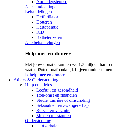
Aortaklepstenose
Alle aandoeningen
Behandelingen
Defibrillator
Dotteren
Hartoperatie
ICD
Katheteriseren
Alle behandelingen
Help mee en doneer
Met jouw donatie kunnen we 1,7 miljoen hart- en
vaatpatiënten onafhankelijk blijven ondersteunen.
Ik help mee en doneer
Advies & Ondersteuning
Hulp en advies
Leefstijl en gezondheid
Toekomst en financiën
Studie, carrière of omscholing
Seksualiteit en zwangerschap
Reizen en vakantie
Melden misstanden
Ondersteuning
Hartverhalen