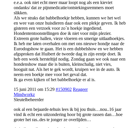
e.e.a. ook niet echt meer maar loopt nog als een kieviet
ondanks/ dat ze pijnmedicatie/ontstekingsremmers moet
slikken.
Als we straks dat babbelhoekje hebben, kunnen we het wel
en wee van onze huisdieren daar ook een plekje geven. Ik heb
gisteren een verzoek voor zo´n hoekje ingediend.
Hondententoonstellingen doe ik niet voor mijn plezier.
Extreem grote hallen, vieze vloeren en smerige uitlaathoekjes.
Ik heb me laten overhalen om met ons nieuwe hondje naar de
Eurodogshow te gaan. Het is een dubbelshow en we hebben
afgsproken dat Huibert de tweede dag in zijn eentje doet. Ik
heb een week hersteltijd nodig. Zondag gaan we ook naar een
hondenshow maar die is buiten, kleinschalig, niet vies,
hooguit nat. Als het te gek wordt, kruipen we in de auto. Ik
neem een boekje mee voor het geval dat.
Ik ga even kijken of het babbelhoekje er al is.
15 juni 2011 om 15:29
#150902
Reageer
Mindworkz
Sleutelbeheerder
ook al een bejaarde-tehuis lees ik bij jou thuis…nou..16 jaar
vind ik echt een uitzondering hoor bij grote rassen dan…hoe
groter het ras..des te jonger ze overlijden…