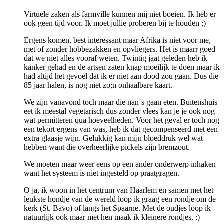
Virtuele zaken als farmville kunnen mij niet boeien. Ik heb er
ook geen tijd voor. Ik moet jullie proberen bij te houden ;)
Ergens komen, best interessant maar Afrika is niet voor me,
met of zonder hobbezakken en opvliegers. Het is maarr goed
dat we niet alles vooraf weten. Twintig jaat geleden heb ik
kanker gehad en de artsen zaten knap moeilijk te doen maar ik
had altijd het gevoel dat ik er niet aan dood zou gaan. Dus die
85 jaar halen, is nog niet zo;n onhaalbare kaart.
We zijn vanavond toch maar die nan´s gaan eten. Buitenshuis
eet ik meestal vegetarisch dus zonder vlees kan je je ook nog
wat permitteren qua hoeveelheden. Voor het geval er toch nog
een tekort ergens van was, heb ik dat gecompenseerd met een
extra glaasje wijn. Gelukkig kan mijn bloeddruk wel wat
hebben want die overheerlijke pickels zijn bremzout.
We moeten maar weer eens op een ander onderwerp inhaken
want het systeem is niet ingesteld op praatgragen.
O ja, ik woon in het centrum van Haarlem en samen met het
leukste hondje van de wereld loop ik graag een rondje om de
kerk (St. Bavo) of langs het Spaarne. Met de oudjes loop ik
natuurlijk ook maar met hen maak ik kleinere rondjes. ;)