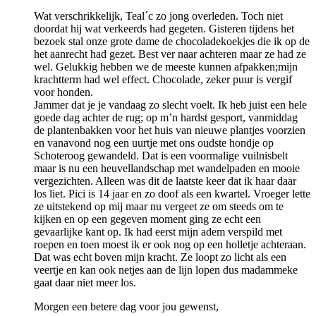
Wat verschrikkelijk, Teal´c zo jong overleden. Toch niet
doordat hij wat verkeerds had gegeten. Gisteren tijdens het
bezoek stal onze grote dame de chocoladekoekjes die ik op de
het aanrecht had gezet. Best ver naar achteren maar ze had ze
wel. Gelukkig hebben we de meeste kunnen afpakken;mijn
krachtterm had wel effect. Chocolade, zeker puur is vergif
voor honden.
Jammer dat je je vandaag zo slecht voelt. Ik heb juist een hele
goede dag achter de rug; op m’n hardst gesport, vanmiddag
de plantenbakken voor het huis van nieuwe plantjes voorzien
en vanavond nog een uurtje met ons oudste hondje op
Schoteroog gewandeld. Dat is een voormalige vuilnisbelt
maar is nu een heuvellandschap met wandelpaden en mooie
vergezichten. Alleen was dit de laatste keer dat ik haar daar
los liet. Pici is 14 jaar en zo doof als een kwartel. Vroeger lette
ze uitstekend op mij maar nu vergeet ze om steeds om te
kijken en op een gegeven moment ging ze echt een
gevaarlijke kant op. Ik had eerst mijn adem verspild met
roepen en toen moest ik er ook nog op een holletje achteraan.
Dat was echt boven mijn kracht. Ze loopt zo licht als een
veertje en kan ook netjes aan de lijn lopen dus madammeke
gaat daar niet meer los.
Morgen een betere dag voor jou gewenst,