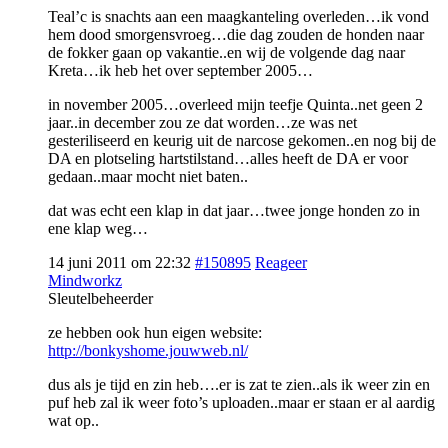
Teal’c is snachts aan een maagkanteling overleden…ik vond
hem dood smorgensvroeg…die dag zouden de honden naar
de fokker gaan op vakantie..en wij de volgende dag naar
Kreta…ik heb het over september 2005…
in november 2005…overleed mijn teefje Quinta..net geen 2
jaar..in december zou ze dat worden…ze was net
gesteriliseerd en keurig uit de narcose gekomen..en nog bij de
DA en plotseling hartstilstand…alles heeft de DA er voor
gedaan..maar mocht niet baten..
dat was echt een klap in dat jaar…twee jonge honden zo in
ene klap weg…
14 juni 2011 om 22:32
#150895
Reageer
Mindworkz
Sleutelbeheerder
ze hebben ook hun eigen website:
http://bonkyshome.jouwweb.nl/
dus als je tijd en zin heb….er is zat te zien..als ik weer zin en
puf heb zal ik weer foto’s uploaden..maar er staan er al aardig
wat op..