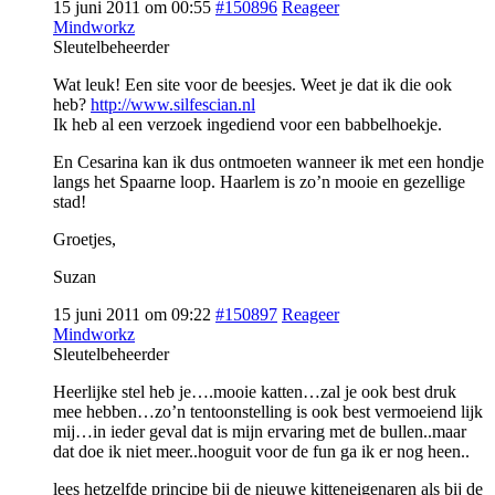
15 juni 2011 om 00:55
#150896
Reageer
Mindworkz
Sleutelbeheerder
Wat leuk! Een site voor de beesjes. Weet je dat ik die ook
heb?
http://www.silfescian.nl
Ik heb al een verzoek ingediend voor een babbelhoekje.
En Cesarina kan ik dus ontmoeten wanneer ik met een hondje
langs het Spaarne loop. Haarlem is zo’n mooie en gezellige
stad!
Groetjes,
Suzan
15 juni 2011 om 09:22
#150897
Reageer
Mindworkz
Sleutelbeheerder
Heerlijke stel heb je….mooie katten…zal je ook best druk
mee hebben…zo’n tentoonstelling is ook best vermoeiend lijk
mij…in ieder geval dat is mijn ervaring met de bullen..maar
dat doe ik niet meer..hooguit voor de fun ga ik er nog heen..
lees hetzelfde principe bij de nieuwe kitteneigenaren als bij de