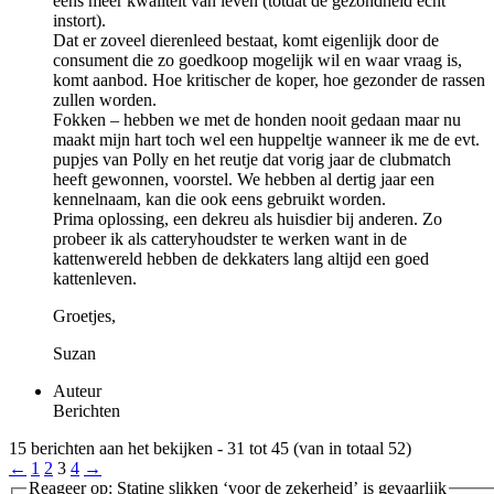
eens meer kwaliteit van leven (totdat de gezondheid echt
instort).
Dat er zoveel dierenleed bestaat, komt eigenlijk door de
consument die zo goedkoop mogelijk wil en waar vraag is,
komt aanbod. Hoe kritischer de koper, hoe gezonder de rassen
zullen worden.
Fokken – hebben we met de honden nooit gedaan maar nu
maakt mijn hart toch wel een huppeltje wanneer ik me de evt.
pupjes van Polly en het reutje dat vorig jaar de clubmatch
heeft gewonnen, voorstel. We hebben al dertig jaar een
kennelnaam, kan die ook eens gebruikt worden.
Prima oplossing, een dekreu als huisdier bij anderen. Zo
probeer ik als catteryhoudster te werken want in de
kattenwereld hebben de dekkaters lang altijd een goed
kattenleven.
Groetjes,
Suzan
Auteur
Berichten
15 berichten aan het bekijken - 31 tot 45 (van in totaal 52)
←
1
2
3
4
→
Reageer op: Statine slikken ‘voor de zekerheid’ is gevaarlijk