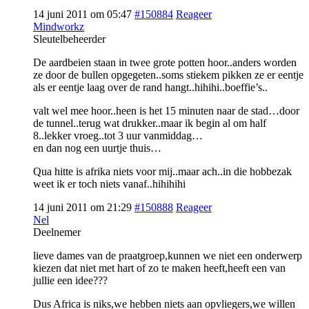
14 juni 2011 om 05:47
#150884
Reageer
Mindworkz
Sleutelbeheerder
De aardbeien staan in twee grote potten hoor..anders worden
ze door de bullen opgegeten..soms stiekem pikken ze er eentje
als er eentje laag over de rand hangt..hihihi..boeffie’s..
valt wel mee hoor..heen is het 15 minuten naar de stad…door
de tunnel..terug wat drukker..maar ik begin al om half
8..lekker vroeg..tot 3 uur vanmiddag…
en dan nog een uurtje thuis…
Qua hitte is afrika niets voor mij..maar ach..in die hobbezak
weet ik er toch niets vanaf..hihihihi
14 juni 2011 om 21:29
#150888
Reageer
Nel
Deelnemer
lieve dames van de praatgroep,kunnen we niet een onderwerp
kiezen dat niet met hart of zo te maken heeft,heeft een van
jullie een idee???
Dus Africa is niks,we hebben niets aan opvliegers,we willen