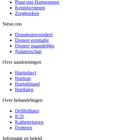
Praat met Hartgenoten
Kenniscentrum
Zorgboeken
Steun ons
Donateursvoordeel
Doneer eenmalig
Doneer maandelijks
Nalatenschap
Over aandoeningen
Hartinfarct
Hartruis
Hartstilstand
Hartfalen
Over behandelingen
Defibrillator
ICD
Katheteriseren
Dotteren
Informatie en beleid