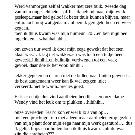
Werd vanmorgen zelf al wakker met zere buik..tweede dag
van mijn ongesteldheid…pffff…ik heb mij naar mijn werk
gesleept..maar had geloof ik beter thuis kunnen blijven..maar
enfin..toch nog wat gedaan…al ben ik geregeld heen en weer
gegaan..
toen ik thuis kwam was mijn humeur -20…en ben mijn bed
ingedoken…whahhahahha..
om zeven uur werd ik door mijn eega gewekt dat het eten
klaar was…ik lag net wakker..en was toch een tijdje heen
geweest..hihihihi..en buikpijn verdwenen tot een vaag
gevoel..daar doe ik het voor..hihihi..
lekker gegeten en daarna met de bullen naar buiten geweest..
tis best aangenaam weer kan ik wel zeggen..niet
verkeerd..niet te warm..precies goed..
Er is er eentje dus vind aardbeien heerlijk…en onze dame
Wendy vind het leuk om te plukken…hihihihi..
onze overleden Teal’c kon er wel kilo’s van op…
ooit een prachtige foto met alleen maar aardbeien erop gezien
van mijn plant door mijn eega naar mijn werk gestuurd…..dus
ik gelijk hups naar buiten toen ik thuis kwam…uhhh..waar
zijn die aardbeien???….