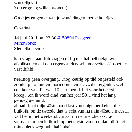
winkeltjes :)
Zou er graag willen wonen:)
Groetjes en geniet van je wandelingen met je hondjes.
Cesarina
14 juni 2011 om 22:30
#150894
Reageer
Mindworkz
Sleutelbeheerder
kan vragen aan Job vragen of hij ons babbelhoekje wilt
afsplitsen en dat dan ergens anders wilt neerzetten??..doet tie
vast..hihhi..
nee..nog geen overgang…nog keurig op tijd ongesteld ook
zonder pil of andere hormoonchemie…wil er eigenlijk wel
een keer vanaf…was 10 jaar toen ik het voor het eerst
kreeg…en ik word eind van het jaar 50…vind het lang
genoeg geduurd..
al had ik tot mijn 40ste nooit last van enige perikelen..die
buikpijn op de tweede dag is echt van na mijn 40ste…meestal
valt het in het weekend…maar nu net niet..helaas…en
soms…dan bereid ik mij op het ergste voor..en dan blijft het
miraculeus weg..whahahhahah..