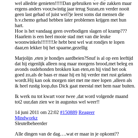
wel alledrie genieten!!!!!Dan gebruiken we die zakken maar
ergens anders voor,twintig jaar terug Suzan,en verder nooit
geen last gehad of juist wel?je leest soms dat mensen die
b.v.chemo gehad hebben later problemen krijgen met hun
hart.
Hoe is het vandaag geen overbodigen slagen of kramp???
Haarlem is een heel mooie stad met van die leuke
woonwinkels!!!!!!!!Je hebt best wel wat rondjes te lopen
daar,en lekker bij het spaarne,gezellig
Marjolijn ,eten je hondjes aardbeien?Snuf is al op een leeftijd
dat hij eigenlijk alleen nog maar morgens brood,met beleg en
avonds oudehonden brokken kan eten,en hij vind het ook
goed zo,als de baas er maar hij en hij verder met rust gelaten
wordt.Hij kan ook morgen niet met me mee lopen ,alleen als
ik heel rustig loop,dus Dick gaat meestal met hem naar buiten.
Ik werk nu tot kwart voor twee ,dat word volgende maand
tot2 uur,dan zien we in augustus wel weer!!
14 juni 2011 om 22:02
#150889
Reageer
Mindworkz
Sleutelbeheerder
Alle dingen van de dag….wat er maar in je opkomt??