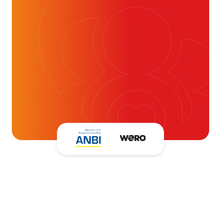
24 juli 2026
Alvast ontzettend bedankt!
Help mee en doneer
ouw donatie kunnen we 1,7 miljoen
t- en vaatpatiënten onafhankelijk
blijven ondersteunen.