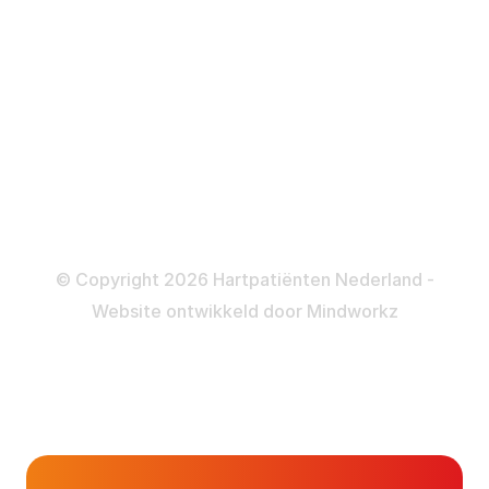
Katheteriseren
Dotteren
Informatie en beleid
Colofon
Disclaimer
Privacy- en Cookiebeleid
© Copyright 2026 Hartpatiënten Nederland -
Website ontwikkeld door
Mindworkz