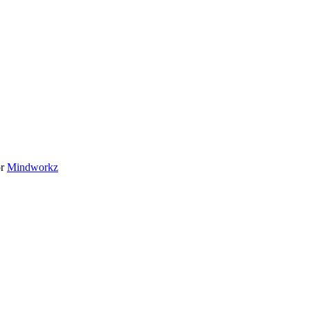
or
Mindworkz