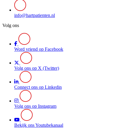
info@hartpatienten.nl
Volg ons
Word vriend op Facebook
Volg ons op X (Twitter)
Connect ons op Linkedin
Volg ons op Instagram
Bekijk ons Youtubekanaal