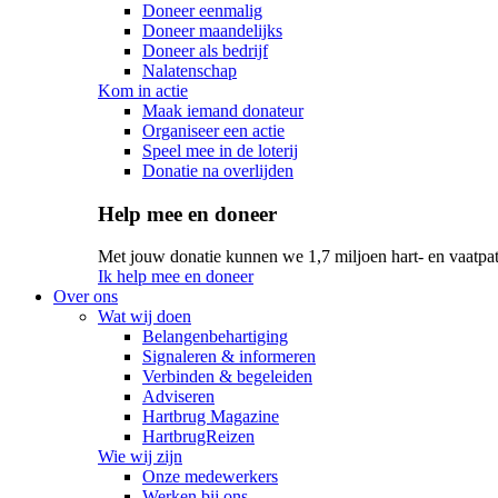
Doneer eenmalig
Doneer maandelijks
Doneer als bedrijf
Nalatenschap
Kom in actie
Maak iemand donateur
Organiseer een actie
Speel mee in de loterij
Donatie na overlijden
Help mee en doneer
Met jouw donatie kunnen we 1,7 miljoen hart- en vaatpat
Ik help mee en doneer
Over ons
Wat wij doen
Belangenbehartiging
Signaleren & informeren
Verbinden & begeleiden
Adviseren
Hartbrug Magazine
HartbrugReizen
Wie wij zijn
Onze medewerkers
Werken bij ons