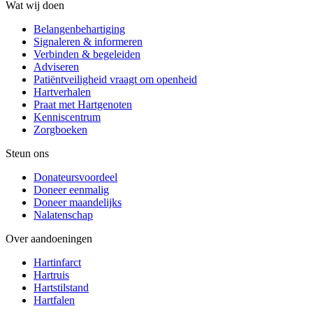
Wat wij doen
Belangenbehartiging
Signaleren & informeren
Verbinden & begeleiden
Adviseren
Patiëntveiligheid vraagt om openheid
Hartverhalen
Praat met Hartgenoten
Kenniscentrum
Zorgboeken
Steun ons
Donateursvoordeel
Doneer eenmalig
Doneer maandelijks
Nalatenschap
Over aandoeningen
Hartinfarct
Hartruis
Hartstilstand
Hartfalen