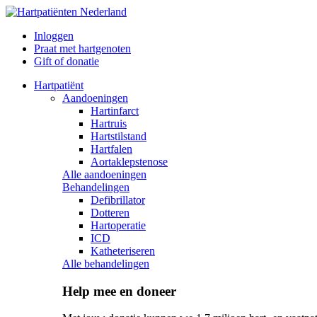
Inloggen
Praat met hartgenoten
Gift of donatie
Hartpatiënt
Aandoeningen
Hartinfarct
Hartruis
Hartstilstand
Hartfalen
Aortaklepstenose
Alle aandoeningen
Behandelingen
Defibrillator
Dotteren
Hartoperatie
ICD
Katheteriseren
Alle behandelingen
Help mee en doneer