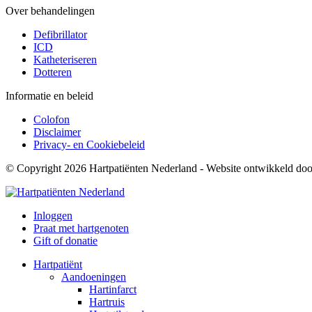
Over behandelingen
Defibrillator
ICD
Katheteriseren
Dotteren
Informatie en beleid
Colofon
Disclaimer
Privacy- en Cookiebeleid
© Copyright 2026 Hartpatiënten Nederland - Website ontwikkeld do
Inloggen
Praat met hartgenoten
Gift of donatie
Hartpatiënt
Aandoeningen
Hartinfarct
Hartruis