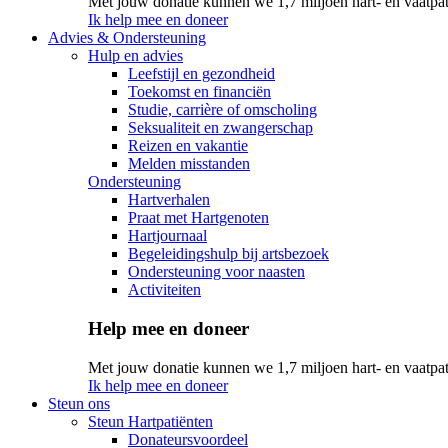
Met jouw donatie kunnen we 1,7 miljoen hart- en vaatpat
Ik help mee en doneer
Advies & Ondersteuning
Hulp en advies
Leefstijl en gezondheid
Toekomst en financiën
Studie, carrière of omscholing
Seksualiteit en zwangerschap
Reizen en vakantie
Melden misstanden
Ondersteuning
Hartverhalen
Praat met Hartgenoten
Hartjournaal
Begeleidingshulp bij artsbezoek
Ondersteuning voor naasten
Activiteiten
Help mee en doneer
Met jouw donatie kunnen we 1,7 miljoen hart- en vaatpat
Ik help mee en doneer
Steun ons
Steun Hartpatiënten
Donateursvoordeel