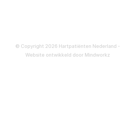
Informatie en beleid
Colofon
Disclaimer
Privacy- en Cookiebeleid
© Copyright 2026 Hartpatiënten Nederland -
Website ontwikkeld door
Mindworkz