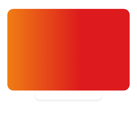
dan je denkt
16 juli 2026
Alvast ontzettend bedankt!
Help mee en doneer
ouw donatie kunnen we 1,7 miljoen
t- en vaatpatiënten onafhankelijk
blijven ondersteunen.