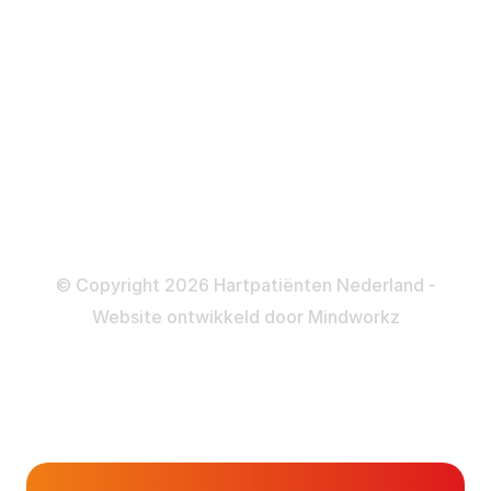
ICD
Katheteriseren
Dotteren
Informatie en beleid
Colofon
Disclaimer
Privacy- en Cookiebeleid
© Copyright 2026 Hartpatiënten Nederland -
Website ontwikkeld door
Mindworkz