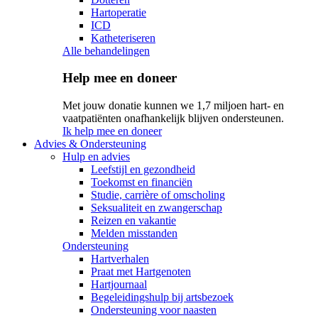
Hartoperatie
ICD
Katheteriseren
Alle behandelingen
Help mee en doneer
Met jouw donatie kunnen we 1,7 miljoen hart- en
vaatpatiënten onafhankelijk blijven ondersteunen.
Ik help mee en doneer
Advies & Ondersteuning
Hulp en advies
Leefstijl en gezondheid
Toekomst en financiën
Studie, carrière of omscholing
Seksualiteit en zwangerschap
Reizen en vakantie
Melden misstanden
Ondersteuning
Hartverhalen
Praat met Hartgenoten
Hartjournaal
Begeleidingshulp bij artsbezoek
Ondersteuning voor naasten