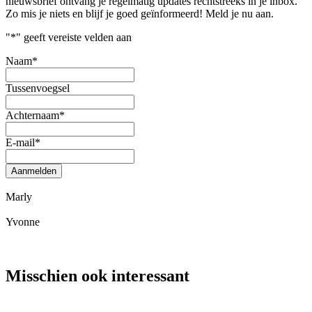
nieuwsbrief ontvang je regelmatig updates rechtstreeks in je inbox.
Zo mis je niets en blijf je goed geïnformeerd! Meld je nu aan.
"
*
" geeft vereiste velden aan
Naam
*
Tussenvoegsel
Achternaam
*
E-mail
*
Aanmelden
Marly
Yvonne
Misschien ook interessant