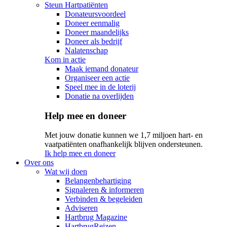
Steun Hartpatiënten
Donateursvoordeel
Doneer eenmalig
Doneer maandelijks
Doneer als bedrijf
Nalatenschap
Kom in actie
Maak iemand donateur
Organiseer een actie
Speel mee in de loterij
Donatie na overlijden
Help mee en doneer
Met jouw donatie kunnen we 1,7 miljoen hart- en
vaatpatiënten onafhankelijk blijven ondersteunen.
Ik help mee en doneer
Over ons
Wat wij doen
Belangenbehartiging
Signaleren & informeren
Verbinden & begeleiden
Adviseren
Hartbrug Magazine
HartbrugReizen