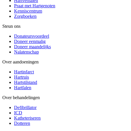
Hartverhalen
Praat met Hartgenoten
Kenniscentrum
Zorgboeken
Steun ons
Donateursvoordeel
Doneer eenmalig
Doneer maandelijks
Nalatenschap
Over aandoeningen
Hartinfarct
Hartruis
Hartstilstand
Hartfalen
Over behandelingen
Defibrillator
ICD
Katheteriseren
Dotteren