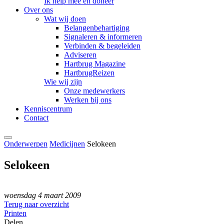
Ik help mee en doneer
Over ons
Wat wij doen
Belangenbehartiging
Signaleren & informeren
Verbinden & begeleiden
Adviseren
Hartbrug Magazine
HartbrugReizen
Wie wij zijn
Onze medewerkers
Werken bij ons
Kenniscentrum
Contact
Onderwerpen
Medicijnen
Selokeen
Selokeen
woensdag 4 maart 2009
Terug naar overzicht
Printen
Delen