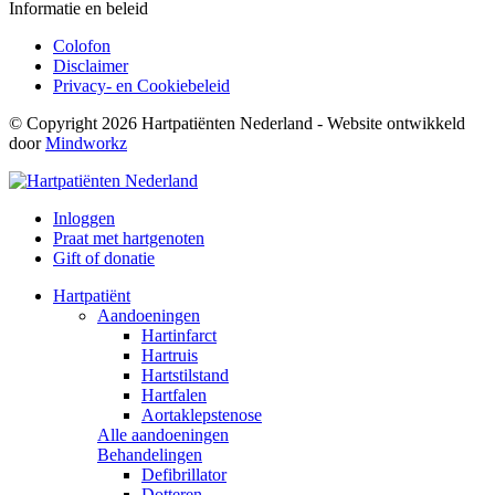
Informatie en beleid
Colofon
Disclaimer
Privacy- en Cookiebeleid
© Copyright 2026 Hartpatiënten Nederland - Website ontwikkeld
door
Mindworkz
Inloggen
Praat met hartgenoten
Gift of donatie
Hartpatiënt
Aandoeningen
Hartinfarct
Hartruis
Hartstilstand
Hartfalen
Aortaklepstenose
Alle aandoeningen
Behandelingen
Defibrillator
Dotteren