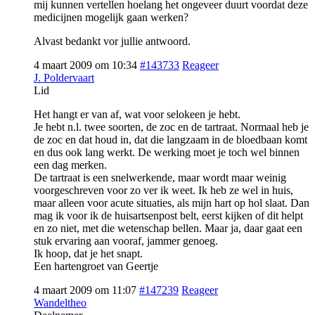
mij kunnen vertellen hoelang het ongeveer duurt voordat deze
medicijnen mogelijk gaan werken?
Alvast bedankt vor jullie antwoord.
4 maart 2009 om 10:34
#143733
Reageer
J. Poldervaart
Lid
Het hangt er van af, wat voor selokeen je hebt.
Je hebt n.l. twee soorten, de zoc en de tartraat. Normaal heb je
de zoc en dat houd in, dat die langzaam in de bloedbaan komt
en dus ook lang werkt. De werking moet je toch wel binnen
een dag merken.
De tartraat is een snelwerkende, maar wordt maar weinig
voorgeschreven voor zo ver ik weet. Ik heb ze wel in huis,
maar alleen voor acute situaties, als mijn hart op hol slaat. Dan
mag ik voor ik de huisartsenpost belt, eerst kijken of dit helpt
en zo niet, met die wetenschap bellen. Maar ja, daar gaat een
stuk ervaring aan vooraf, jammer genoeg.
Ik hoop, dat je het snapt.
Een hartengroet van Geertje
4 maart 2009 om 11:07
#147239
Reageer
Wandeltheo