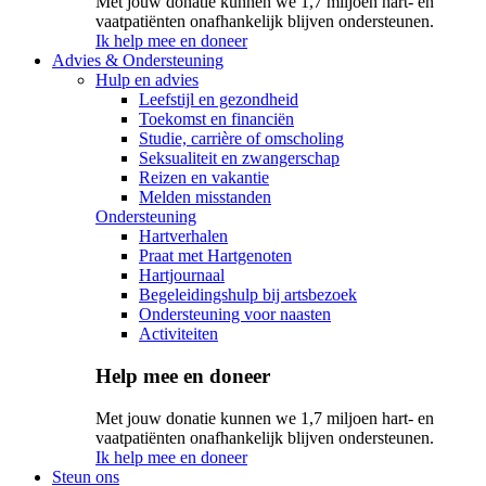
Met jouw donatie kunnen we 1,7 miljoen hart- en
vaatpatiënten onafhankelijk blijven ondersteunen.
Ik help mee en doneer
Advies & Ondersteuning
Hulp en advies
Leefstijl en gezondheid
Toekomst en financiën
Studie, carrière of omscholing
Seksualiteit en zwangerschap
Reizen en vakantie
Melden misstanden
Ondersteuning
Hartverhalen
Praat met Hartgenoten
Hartjournaal
Begeleidingshulp bij artsbezoek
Ondersteuning voor naasten
Activiteiten
Help mee en doneer
Met jouw donatie kunnen we 1,7 miljoen hart- en
vaatpatiënten onafhankelijk blijven ondersteunen.
Ik help mee en doneer
Steun ons