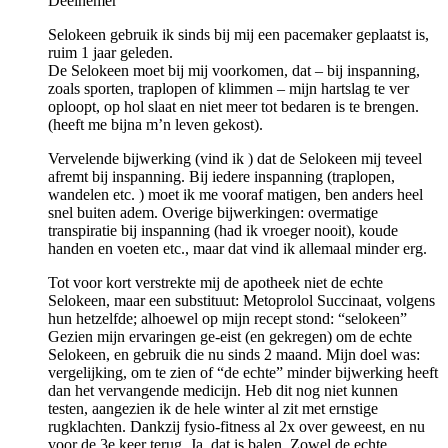
Deelnemer
Selokeen gebruik ik sinds bij mij een pacemaker geplaatst is,
ruim 1 jaar geleden.
De Selokeen moet bij mij voorkomen, dat – bij inspanning,
zoals sporten, traplopen of klimmen – mijn hartslag te ver
oploopt, op hol slaat en niet meer tot bedaren is te brengen.
(heeft me bijna m’n leven gekost).
Vervelende bijwerking (vind ik ) dat de Selokeen mij teveel
afremt bij inspanning. Bij iedere inspanning (traplopen,
wandelen etc. ) moet ik me vooraf matigen, ben anders heel
snel buiten adem. Overige bijwerkingen: overmatige
transpiratie bij inspanning (had ik vroeger nooit), koude
handen en voeten etc., maar dat vind ik allemaal minder erg.
Tot voor kort verstrekte mij de apotheek niet de echte
Selokeen, maar een substituut: Metoprolol Succinaat, volgens
hun hetzelfde; alhoewel op mijn recept stond: “selokeen”
Gezien mijn ervaringen ge-eist (en gekregen) om de echte
Selokeen, en gebruik die nu sinds 2 maand. Mijn doel was:
vergelijking, om te zien of “de echte” minder bijwerking heeft
dan het vervangende medicijn. Heb dit nog niet kunnen
testen, aangezien ik de hele winter al zit met ernstige
rugklachten. Dankzij fysio-fitness al 2x over geweest, en nu
voor de 3e keer terug. Ja, dat is balen. Zowel de echte