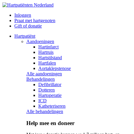
Inloggen
Praat met hartgenoten
Gift of donatie
Hartpatiënt
Aandoeningen
Hartinfarct
Hartruis
Hartstilstand
Hartfalen
Aortaklepstenose
Alle aandoeningen
Behandelingen
Defibrillator
Dotteren
Hartoperatie
ICD
Katheteriseren
Alle behandelingen
Help mee en doneer