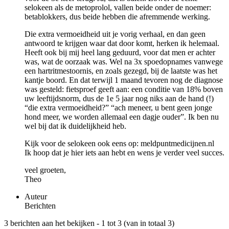
selokeen als de metoprolol, vallen beide onder de noemer:
betablokkers, dus beide hebben die afremmende werking.
Die extra vermoeidheid uit je vorig verhaal, en dan geen
antwoord te krijgen waar dat door komt, herken ik helemaal.
Heeft ook bij mij heel lang geduurd, voor dat men er achter
was, wat de oorzaak was. Wel na 3x spoedopnames vanwege
een hartritmestoornis, en zoals gezegd, bij de laatste was het
kantje boord. En dat terwijl 1 maand tevoren nog de diagnose
was gesteld: fietsproef geeft aan: een conditie van 18% boven
uw leeftijdsnorm, dus de 1e 5 jaar nog niks aan de hand (!)
“die extra vermoeidheid?” “ach meneer, u bent geen jonge
hond meer, we worden allemaal een dagje ouder”. Ik ben nu
wel bij dat ik duidelijkheid heb.
Kijk voor de selokeen ook eens op: meldpuntmedicijnen.nl
Ik hoop dat je hier iets aan hebt en wens je verder veel succes.
veel groeten,
Theo
Auteur
Berichten
3 berichten aan het bekijken - 1 tot 3 (van in totaal 3)