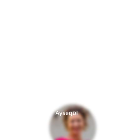
Aysegül