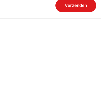
Verzenden
Over aandoeningen
Hartinfarct
Hartruis
Hartstilstand