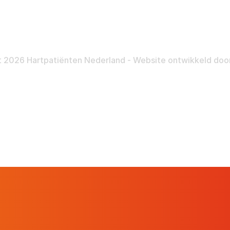
Nalatenschap
Inloggen
Pra
 2026 Hartpatiënten Nederland - Website ontwikkeld doo
Hartpatiënt
Advies & Ondersteuning
Ste