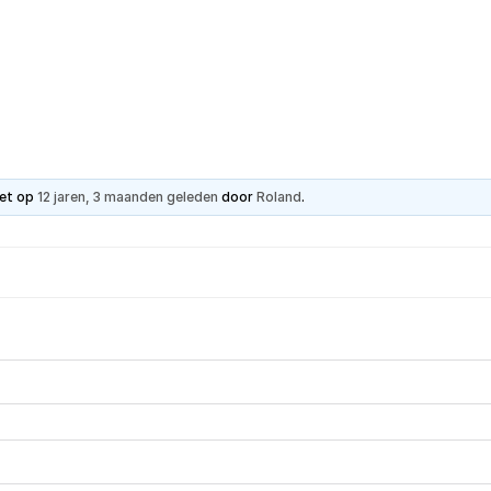
Hartpatiënt
Advies & Ondersteuning
Ste
tet op
12 jaren, 3 maanden geleden
door
Roland
.