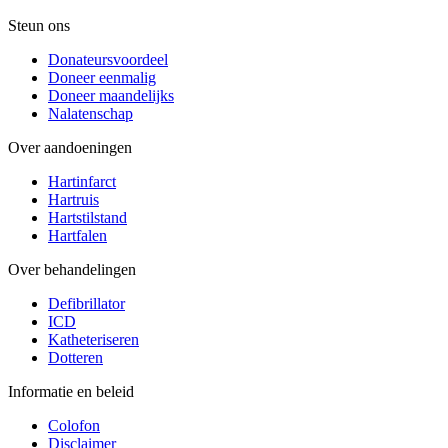
Steun ons
Donateursvoordeel
Doneer eenmalig
Doneer maandelijks
Nalatenschap
Over aandoeningen
Hartinfarct
Hartruis
Hartstilstand
Hartfalen
Over behandelingen
Defibrillator
ICD
Katheteriseren
Dotteren
Informatie en beleid
Colofon
Disclaimer