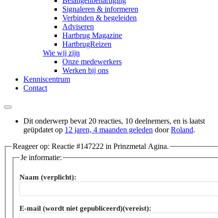
Belangenbehartiging
Signaleren & informeren
Verbinden & begeleiden
Adviseren
Hartbrug Magazine
HartbrugReizen
Wie wij zijn
Onze medewerkers
Werken bij ons
Kenniscentrum
Contact
Dit onderwerp bevat 20 reacties, 10 deelnemers, en is laatst
geüpdatet op
12 jaren, 4 maanden geleden
door
Roland
.
Reageer op: Reactie #147222 in Prinzmetal Agina.
Je informatie:
Naam (verplicht):
E-mail (wordt niet gepubliceerd)(vereist):