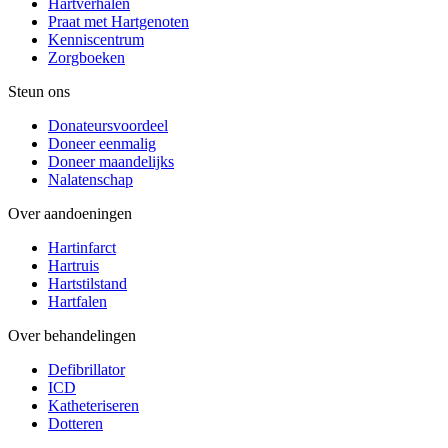
Hartverhalen
Praat met Hartgenoten
Kenniscentrum
Zorgboeken
Steun ons
Donateursvoordeel
Doneer eenmalig
Doneer maandelijks
Nalatenschap
Over aandoeningen
Hartinfarct
Hartruis
Hartstilstand
Hartfalen
Over behandelingen
Defibrillator
ICD
Katheteriseren
Dotteren