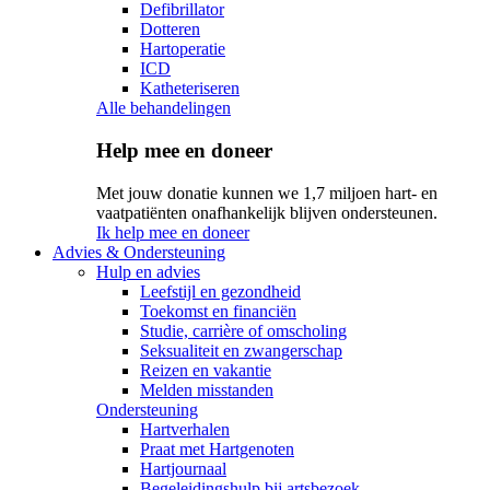
Defibrillator
Dotteren
Hartoperatie
ICD
Katheteriseren
Alle behandelingen
Help mee en doneer
Met jouw donatie kunnen we 1,7 miljoen hart- en
vaatpatiënten onafhankelijk blijven ondersteunen.
Ik help mee en doneer
Advies & Ondersteuning
Hulp en advies
Leefstijl en gezondheid
Toekomst en financiën
Studie, carrière of omscholing
Seksualiteit en zwangerschap
Reizen en vakantie
Melden misstanden
Ondersteuning
Hartverhalen
Praat met Hartgenoten
Hartjournaal
Begeleidingshulp bij artsbezoek