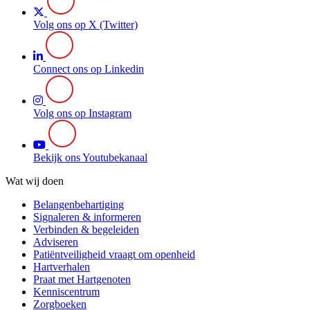
Volg ons op X (Twitter)
Connect ons op Linkedin
Volg ons op Instagram
Bekijk ons Youtubekanaal
Wat wij doen
Belangenbehartiging
Signaleren & informeren
Verbinden & begeleiden
Adviseren
Patiëntveiligheid vraagt om openheid
Hartverhalen
Praat met Hartgenoten
Kenniscentrum
Zorgboeken