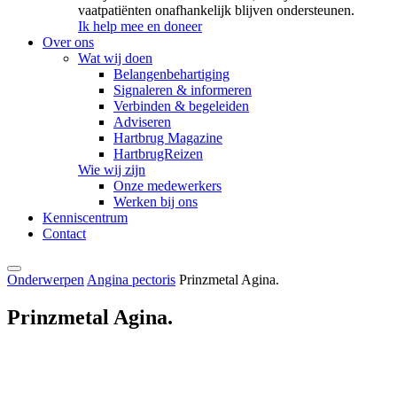
vaatpatiënten onafhankelijk blijven ondersteunen.
Ik help mee en doneer
Over ons
Wat wij doen
Belangenbehartiging
Signaleren & informeren
Verbinden & begeleiden
Adviseren
Hartbrug Magazine
HartbrugReizen
Wie wij zijn
Onze medewerkers
Werken bij ons
Kenniscentrum
Contact
Onderwerpen
Angina pectoris
Prinzmetal Agina.
Prinzmetal Agina.