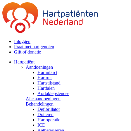
Inloggen
Praat met hartgenoten
Gift of donatie
Hartpatiënt
Aandoeningen
Hartinfarct
Hartruis
Hartstilstand
Hartfalen
Aortaklepstenose
Alle aandoeningen
Behandelingen
Defibrillator
Dotteren
Hartoperatie
ICD
Katheteriseren