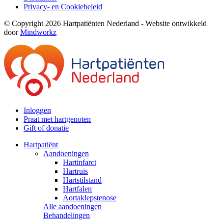
Privacy- en Cookiebeleid
© Copyright 2026 Hartpatiënten Nederland - Website ontwikkeld
door
Mindworkz
Inloggen
Praat met hartgenoten
Gift of donatie
Hartpatiënt
Aandoeningen
Hartinfarct
Hartruis
Hartstilstand
Hartfalen
Aortaklepstenose
Alle aandoeningen
Behandelingen