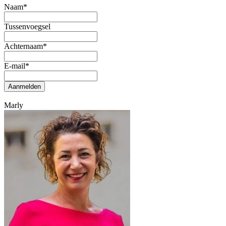
Naam
*
Tussenvoegsel
Achternaam
*
E-mail
*
Aanmelden
Marly