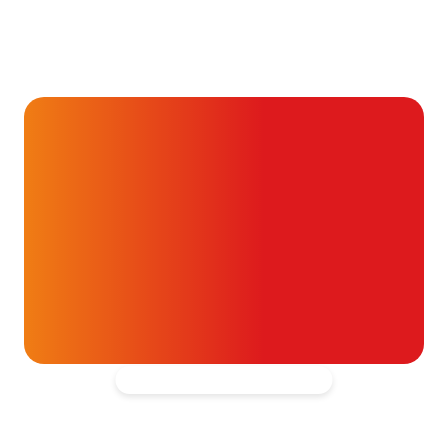
Wat betekenen LDL, HDL
en triglyceriden bij je
cholesterolwaarden?
24 juli 2026
Alvast ontzettend bedankt!
Help mee en doneer
ouw donatie kunnen we 1,7 miljoen
t- en vaatpatiënten onafhankelijk
blijven ondersteunen.