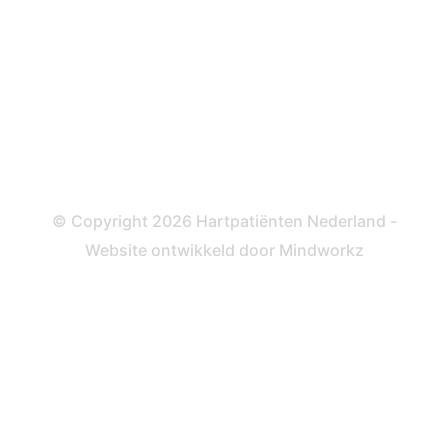
Katheteriseren
Dotteren
Informatie en beleid
Colofon
Disclaimer
Privacy- en Cookiebeleid
© Copyright 2026 Hartpatiënten Nederland -
Website ontwikkeld door
Mindworkz