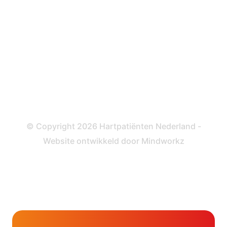
Katheteriseren
Dotteren
Informatie en beleid
Colofon
Disclaimer
Privacy- en Cookiebeleid
© Copyright 2026 Hartpatiënten Nederland -
Website ontwikkeld door
Mindworkz