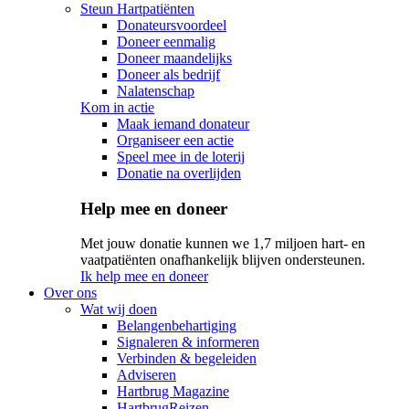
Steun Hartpatiënten
Donateursvoordeel
Doneer eenmalig
Doneer maandelijks
Doneer als bedrijf
Nalatenschap
Kom in actie
Maak iemand donateur
Organiseer een actie
Speel mee in de loterij
Donatie na overlijden
Help mee en doneer
Met jouw donatie kunnen we 1,7 miljoen hart- en
vaatpatiënten onafhankelijk blijven ondersteunen.
Ik help mee en doneer
Over ons
Wat wij doen
Belangenbehartiging
Signaleren & informeren
Verbinden & begeleiden
Adviseren
Hartbrug Magazine
HartbrugReizen