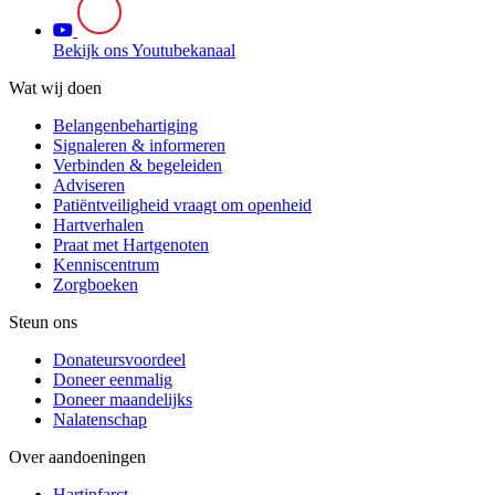
Bekijk ons Youtubekanaal
Wat wij doen
Belangenbehartiging
Signaleren & informeren
Verbinden & begeleiden
Adviseren
Patiëntveiligheid vraagt om openheid
Hartverhalen
Praat met Hartgenoten
Kenniscentrum
Zorgboeken
Steun ons
Donateursvoordeel
Doneer eenmalig
Doneer maandelijks
Nalatenschap
Over aandoeningen
Hartinfarct