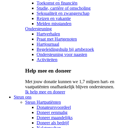
Toekomst en financiën
Studie, carrière of omscholing
Seksualiteit en zwangerschap
Reizen en vakantie
Melden misstanden
Ondersteuning
Hartverhalen
Praat met Hartgenoten
Hartjournaal
Begeleidingshulp bij artsbezoek
Ondersteuning voor naasten
Activiteiten
Help mee en doneer
Met jouw donatie kunnen we 1,7 miljoen hart- en
vaatpatiënten onafhankelijk blijven ondersteunen.
Ik help mee en doneer
Steun ons
Steun Hartpatiënten
Donateursvoordeel
Doneer eenmalig
Doneer maandelijks
Doneer als bedrijf
Nalatenschap