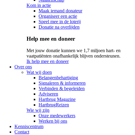
Kom in actie
Maak iemand donateur
Organiseer een actie
Speel mee in de loterij
Donatie na overlijden
Help mee en doneer
Met jouw donatie kunnen we 1,7 miljoen hart- en
vaatpatiënten onafhankelijk blijven ondersteunen.
Ik help mee en doneer
Over ons
Wat wij doen
Belangenbehartiging
Signaleren & informeren
Verbinden & begeleiden
Adviseren
Hartbrug Magazine
HartbrugReizen
Wie wij zijn
Onze medewerkers
Werken bij ons
Kenniscentrum
Contact