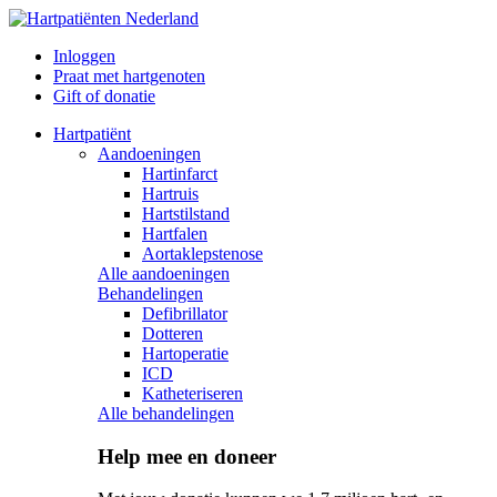
Inloggen
Praat met hartgenoten
Gift of donatie
Hartpatiënt
Aandoeningen
Hartinfarct
Hartruis
Hartstilstand
Hartfalen
Aortaklepstenose
Alle aandoeningen
Behandelingen
Defibrillator
Dotteren
Hartoperatie
ICD
Katheteriseren
Alle behandelingen
Help mee en doneer