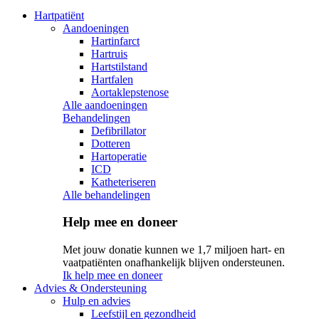
Hartpatiënt
Aandoeningen
Hartinfarct
Hartruis
Hartstilstand
Hartfalen
Aortaklepstenose
Alle aandoeningen
Behandelingen
Defibrillator
Dotteren
Hartoperatie
ICD
Katheteriseren
Alle behandelingen
Help mee en doneer
Met jouw donatie kunnen we 1,7 miljoen hart- en
vaatpatiënten onafhankelijk blijven ondersteunen.
Ik help mee en doneer
Advies & Ondersteuning
Hulp en advies
Leefstijl en gezondheid