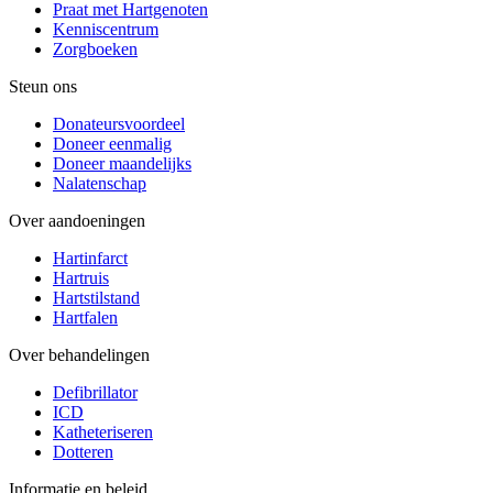
Praat met Hartgenoten
Kenniscentrum
Zorgboeken
Steun ons
Donateursvoordeel
Doneer eenmalig
Doneer maandelijks
Nalatenschap
Over aandoeningen
Hartinfarct
Hartruis
Hartstilstand
Hartfalen
Over behandelingen
Defibrillator
ICD
Katheteriseren
Dotteren
Informatie en beleid