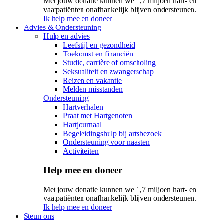
Met jouw donatie kunnen we 1,7 miljoen hart- en
vaatpatiënten onafhankelijk blijven ondersteunen.
Ik help mee en doneer
Advies & Ondersteuning
Hulp en advies
Leefstijl en gezondheid
Toekomst en financiën
Studie, carrière of omscholing
Seksualiteit en zwangerschap
Reizen en vakantie
Melden misstanden
Ondersteuning
Hartverhalen
Praat met Hartgenoten
Hartjournaal
Begeleidingshulp bij artsbezoek
Ondersteuning voor naasten
Activiteiten
Help mee en doneer
Met jouw donatie kunnen we 1,7 miljoen hart- en
vaatpatiënten onafhankelijk blijven ondersteunen.
Ik help mee en doneer
Steun ons