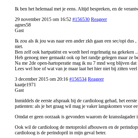
Ik ben het helemaal met je eens. Altijd bespreken, en de verantwo
29 november 2015 om 16:52
#156530
Reageer
agnes58
Gast
Ik zou als ik jou was naar een ander zkh gaan een sec/opi dus 
niet.
Ben zelf ook hartpatiënt en wordt heel regelmatig na gekeken ..e
Heb genoeg mee gemaakt ook op het randje gelegen maar ze b
Na me 2de open-hartoperatie mag ik nu 7 mnd weg blijven dat i
Lees wel hoe of wat van je maar laat het hier niet bij zitten veel
3 december 2015 om 20:16
#156534
Reageer
kaatje1971
Gast
Inmiddels de eerste afspraak bij de cardioloog gehad, het eerste
patienten: als je het graag wil mag je vaker langskomen voor e
Omdat er geen oorzaak is gevonden waarom de kransslagader is
Ook wil de cardioloog de metoprolol afbouwen en de perindopril
cardioloog is de perindopril in mijn geval beter.