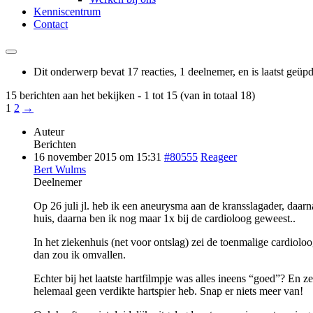
Kenniscentrum
Contact
Dit onderwerp bevat 17 reacties, 1 deelnemer, en is laatst geüp
15 berichten aan het bekijken - 1 tot 15 (van in totaal 18)
1
2
→
Auteur
Berichten
16 november 2015 om 15:31
#80555
Reageer
Bert Wulms
Deelnemer
Op 26 juli jl. heb ik een aneurysma aan de kransslagader, daarn
huis, daarna ben ik nog maar 1x bij de cardioloog geweest..
In het ziekenhuis (net voor ontslag) zei de toenmalige cardioloo
dan zou ik omvallen.
Echter bij het laatste hartfilmpje was alles ineens “goed”? En z
helemaal geen verdikte hartspier heb. Snap er niets meer van!