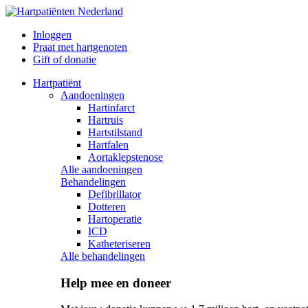
Inloggen
Praat met hartgenoten
Gift of donatie
Hartpatiënt
Aandoeningen
Hartinfarct
Hartruis
Hartstilstand
Hartfalen
Aortaklepstenose
Alle aandoeningen
Behandelingen
Defibrillator
Dotteren
Hartoperatie
ICD
Katheteriseren
Alle behandelingen
Help mee en doneer