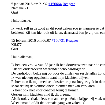
5 januari 2016 om 21:32
#156664
Reageer
Nathalie 71
Gast
Hallo Kaatje,
Ik werk zelf in de zorg en dit soort zaken zou je wanneer je da
betekent. Zij kan hier ook uit leren, daarnaast ben je vrij om ee
15 februari 2016 om 06:07
#156731
Reageer
Kiki77
Gast
Hallo allemaal,
Ik ben een vrouw van 38 jaar. ik ben doorverwezen naar de car
Allerlei onderzoeken waaronder echo cardiografie.
De cardioloog belde mij op voor de uitslag en zei dat alles tip 
Ik was niet erg opgelucht want mijn klachten blijven.
Echter toen ik mijn medisch dossier erop nasloeg, zag ik in de r
Maar dat hij de vermoeidheid hiermee niet kan verklaren.
Ik hoef ook niet voor controle terug te komen.
Gezien mijn klachten vind ik dit vreemd.
Als ik ook verhalen lees van andere patiënten krijgen zij vaak m
Weet iemand of dit de normale gang van zaken is?