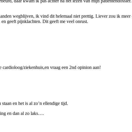
gebeurd, daar kwam ik pas achter na het lezen van mijn patientendossier
aanden wegblijven, ik vind dit helemaal niet prettig. Liever zou ik meer
n geeft pijnklachten. Dit geeft me veel onrust.
re cardioloog/ziekenhuis,en vraag een 2nd opinion aan!
taan en het is al zo’n ellendige tijd.
iding en dan al zo laks….