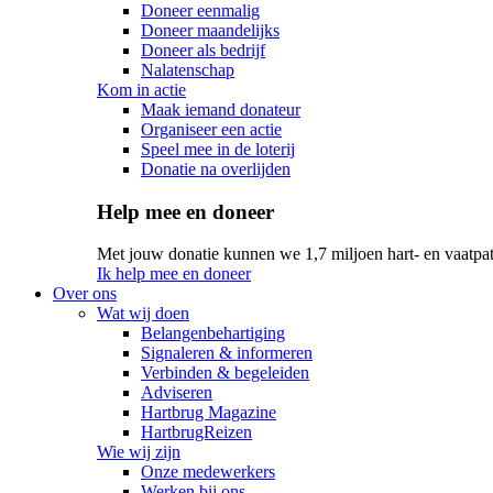
Doneer eenmalig
Doneer maandelijks
Doneer als bedrijf
Nalatenschap
Kom in actie
Maak iemand donateur
Organiseer een actie
Speel mee in de loterij
Donatie na overlijden
Help mee en doneer
Met jouw donatie kunnen we 1,7 miljoen hart- en vaatpat
Ik help mee en doneer
Over ons
Wat wij doen
Belangenbehartiging
Signaleren & informeren
Verbinden & begeleiden
Adviseren
Hartbrug Magazine
HartbrugReizen
Wie wij zijn
Onze medewerkers
Werken bij ons