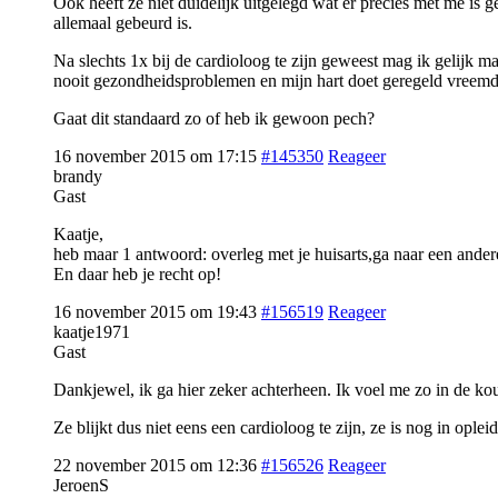
Ook heeft ze niet duidelijk uitgelegd wat er precies met me is 
allemaal gebeurd is.
Na slechts 1x bij de cardioloog te zijn geweest mag ik gelijk m
nooit gezondheidsproblemen en mijn hart doet geregeld vreemd e
Gaat dit standaard zo of heb ik gewoon pech?
16 november 2015 om 17:15
#145350
Reageer
brandy
Gast
Kaatje,
heb maar 1 antwoord: overleg met je huisarts,ga naar een ande
En daar heb je recht op!
16 november 2015 om 19:43
#156519
Reageer
kaatje1971
Gast
Dankjewel, ik ga hier zeker achterheen. Ik voel me zo in de kou s
Ze blijkt dus niet eens een cardioloog te zijn, ze is nog in ople
22 november 2015 om 12:36
#156526
Reageer
JeroenS