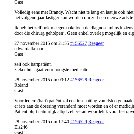
Gast
Volledig eens met Brandy. Wacht niet te lang en laat je ook nie
het volgend jaar lastiger kan worden om zelf een nieuwe arts te 
Ik heb het zelf ook meegemaakt toen de diagnose mijns inziens
door die chirurg geholpen’. Geen enkel overleg mogelijk en ei
27 november 2015 om 21:55
#156527
Reageer
edwardalkmaar
Gast
zelf ook hartpatiënt,
ziekenhuis gaat voor hoogste medicatie
28 november 2015 om 09:12
#156528
Reageer
Roland
Gast
Voor iedere (hart) patiënt zal een inschatting van risico gema
er iets aan de dosering veranderd moet worden en of er medici
Patiënt blijft natuurlijk altijd zelf verantwoordelijk voor het o
28 november 2015 om 17:40
#156529
Reageer
Els246
Gast