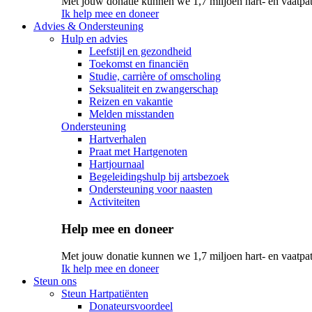
Met jouw donatie kunnen we 1,7 miljoen hart- en vaatpat
Ik help mee en doneer
Advies & Ondersteuning
Hulp en advies
Leefstijl en gezondheid
Toekomst en financiën
Studie, carrière of omscholing
Seksualiteit en zwangerschap
Reizen en vakantie
Melden misstanden
Ondersteuning
Hartverhalen
Praat met Hartgenoten
Hartjournaal
Begeleidingshulp bij artsbezoek
Ondersteuning voor naasten
Activiteiten
Help mee en doneer
Met jouw donatie kunnen we 1,7 miljoen hart- en vaatpat
Ik help mee en doneer
Steun ons
Steun Hartpatiënten
Donateursvoordeel