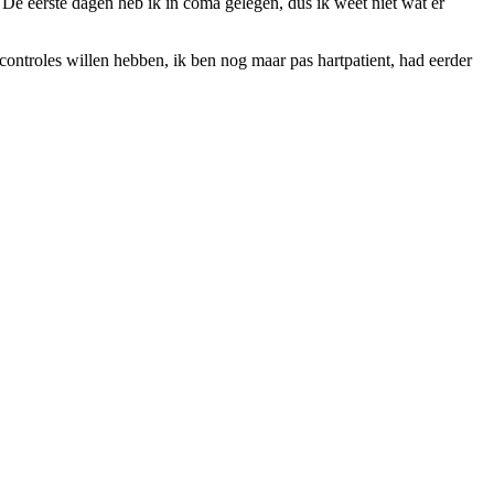
. De eerste dagen heb ik in coma gelegen, dus ik weet niet wat er
 controles willen hebben, ik ben nog maar pas hartpatient, had eerder