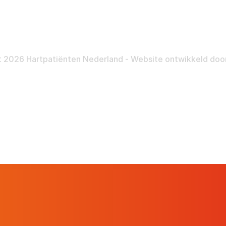
Nalatenschap
Inloggen
Pra
 2026 Hartpatiënten Nederland - Website ontwikkeld doo
Hartpatiënt
Advies & Ondersteuning
Ste