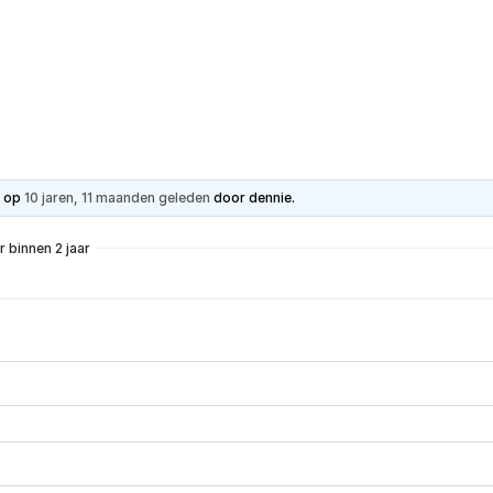
Hartpatiënt
Advies & Ondersteuning
Ste
t op
10 jaren, 11 maanden geleden
door
dennie
.
 binnen 2 jaar