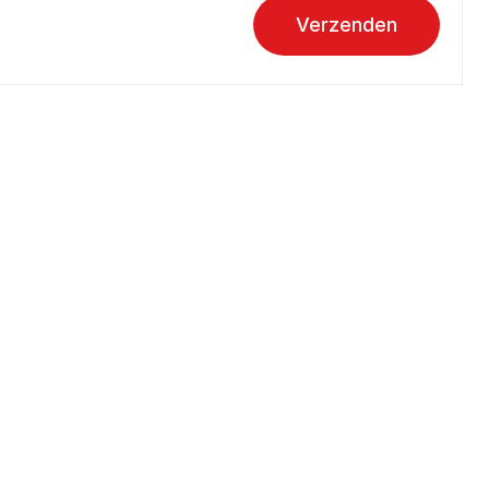
Verzenden
Over aandoeningen
Hartinfarct
Hartruis
Hartstilstand