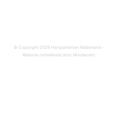
Dotteren
Informatie en beleid
Colofon
Disclaimer
Privacy- en Cookiebeleid
© Copyright 2026 Hartpatiënten Nederland -
Website ontwikkeld door
Mindworkz