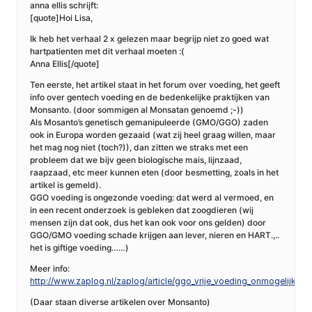
anna ellis schrijft:
[quote]Hoi Lisa,
Ik heb het verhaal 2 x gelezen maar begrijp niet zo goed wat
hartpatienten met dit verhaal moeten :(
Anna Ellis[/quote]
Ten eerste, het artikel staat in het forum over voeding, het geeft
info over gentech voeding en de bedenkelijke praktijken van
Monsanto. (door sommigen al Monsatan genoemd ;-))
Als Mosanto’s genetisch gemanipuleerde (GMO/GGO) zaden
ook in Europa worden gezaaid (wat zij heel graag willen, maar
het mag nog niet (toch?)), dan zitten we straks met een
probleem dat we bijv geen biologische mais, lijnzaad,
raapzaad, etc meer kunnen eten (door besmetting, zoals in het
artikel is gemeld).
GGO voeding is ongezonde voeding: dat werd al vermoed, en
in een recent onderzoek is gebleken dat zoogdieren (wij
mensen zijn dat ook, dus het kan ook voor ons gelden) door
GGO/GMO voeding schade krijgen aan lever, nieren en HART.,..
het is giftige voeding……)
Meer info:
http://www.zaplog.nl/zaplog/article/ggo_vrije_voeding_onmogelijk_in_
(Daar staan diverse artikelen over Monsanto)