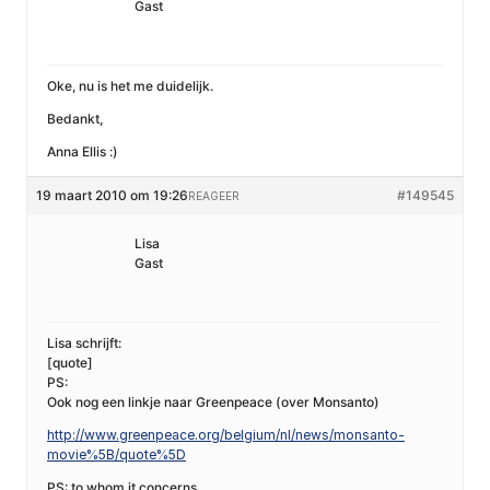
Gast
Oke, nu is het me duidelijk.
Bedankt,
Anna Ellis :)
19 maart 2010 om 19:26
#149545
REAGEER
Lisa
Gast
Lisa schrijft:
[quote]
PS:
Ook nog een linkje naar Greenpeace (over Monsanto)
http://www.greenpeace.org/belgium/nl/news/monsanto-
movie%5B/quote%5D
PS: to whom it concerns…..