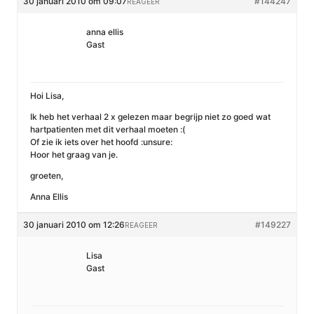
30 januari 2010 om 09:07
#144247
REAGEER
anna ellis
Gast
Hoi Lisa,
Ik heb het verhaal 2 x gelezen maar begrijp niet zo goed wat
hartpatienten met dit verhaal moeten :(
Of zie ik iets over het hoofd :unsure:
Hoor het graag van je.
groeten,
Anna Ellis
30 januari 2010 om 12:26
#149227
REAGEER
Lisa
Gast