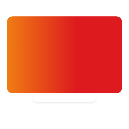
en triglyceriden bij je
cholesterolwaarden?
24 juli 2026
Alvast ontzettend bedankt!
Help mee en doneer
ouw donatie kunnen we 1,7 miljoen
t- en vaatpatiënten onafhankelijk
blijven ondersteunen.