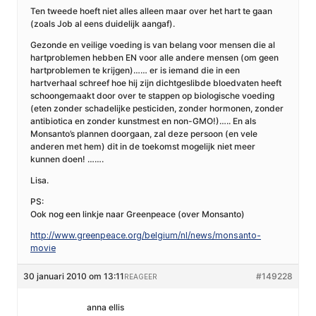
Ten tweede hoeft niet alles alleen maar over het hart te gaan
(zoals Job al eens duidelijk aangaf).
Gezonde en veilige voeding is van belang voor mensen die al
hartproblemen hebben EN voor alle andere mensen (om geen
hartproblemen te krijgen)…… er is iemand die in een
hartverhaal schreef hoe hij zijn dichtgeslibde bloedvaten heeft
schoongemaakt door over te stappen op biologische voeding
(eten zonder schadelijke pesticiden, zonder hormonen, zonder
antibiotica en zonder kunstmest en non-GMO!)….. En als
Monsanto’s plannen doorgaan, zal deze persoon (en vele
anderen met hem) dit in de toekomst mogelijk niet meer
kunnen doen! …….
Lisa.
PS:
Ook nog een linkje naar Greenpeace (over Monsanto)
http://www.greenpeace.org/belgium/nl/news/monsanto-
movie
30 januari 2010 om 13:11
#149228
REAGEER
anna ellis