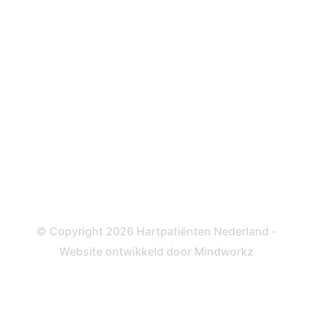
Defibrillator
ICD
Katheteriseren
Dotteren
Informatie en beleid
Colofon
Disclaimer
Privacy- en Cookiebeleid
© Copyright 2026 Hartpatiënten Nederland -
Website ontwikkeld door
Mindworkz