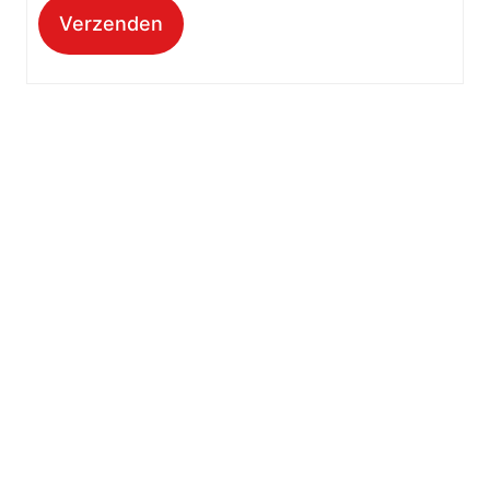
Verzenden
Kantooradres
Hartpatiënten Nederland
Zwartbroekstraat 19
6041 JL Roermond