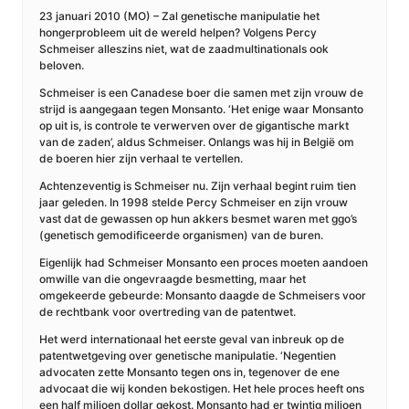
23 januari 2010 (MO) – Zal genetische manipulatie het
hongerprobleem uit de wereld helpen? Volgens Percy
Schmeiser alleszins niet, wat de zaadmultinationals ook
beloven.
Schmeiser is een Canadese boer die samen met zijn vrouw de
strijd is aangegaan tegen Monsanto. ‘Het enige waar Monsanto
op uit is, is controle te verwerven over de gigantische markt
van de zaden’, aldus Schmeiser. Onlangs was hij in België om
de boeren hier zijn verhaal te vertellen.
Achtenzeventig is Schmeiser nu. Zijn verhaal begint ruim tien
jaar geleden. In 1998 stelde Percy Schmeiser en zijn vrouw
vast dat de gewassen op hun akkers besmet waren met ggo’s
(genetisch gemodificeerde organismen) van de buren.
Eigenlijk had Schmeiser Monsanto een proces moeten aandoen
omwille van die ongevraagde besmetting, maar het
omgekeerde gebeurde: Monsanto daagde de Schmeisers voor
de rechtbank voor overtreding van de patentwet.
Het werd internationaal het eerste geval van inbreuk op de
patentwetgeving over genetische manipulatie. ‘Negentien
advocaten zette Monsanto tegen ons in, tegenover de ene
advocaat die wij konden bekostigen. Het hele proces heeft ons
een half miljoen dollar gekost. Monsanto had er twintig miljoen