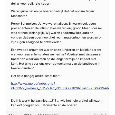
dollar voor veil. (zie kader)
Waren jullie het enige boerenbedrijf dat het opnam tegen
Monsanto?
Percy Schmeiser: ‘Ja, we waren alleen. Er waren ook geen
precedenten en de intimidaties waren erg groot. Maar voor mij
was dit heel belangrijk. Wij waren zaadontwikkelaars en
vonden dat een boer nooit het recht mag ontnomen worden om
zijn eigen zaaigoed te ontwikkelen.
Een tweede argument waren onze kinderen en kleinkinderen:
wat voor een erfenis laten we hen na? Voedsel met virussen en
bacteriën waarvan men op de lange termijn de impact niet
kent. Het ging voor ons over de toekomst van de landbouw in
boerenhanden.’
Het hele (lange) artikel staat hier:
http://www.mo.be/index.php?
id=63&tx_uwnews_pi2%5Bart_id%5D=27282&cHash=70e9e39edc
————————————————————————————————-
De link werkt helaas niet……??? ….wie het hele artikel wil lezen
kan evt googlen op :…Monsanto en de boeren