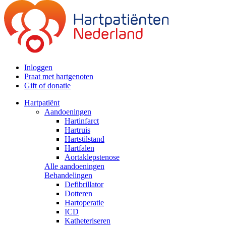
Inloggen
Praat met hartgenoten
Gift of donatie
Hartpatiënt
Aandoeningen
Hartinfarct
Hartruis
Hartstilstand
Hartfalen
Aortaklepstenose
Alle aandoeningen
Behandelingen
Defibrillator
Dotteren
Hartoperatie
ICD
Katheteriseren