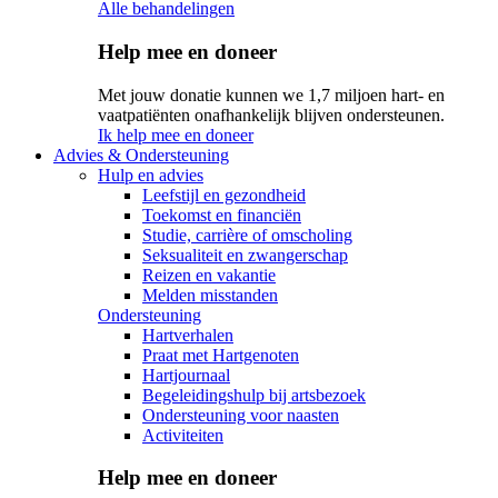
Alle behandelingen
Help mee en doneer
Met jouw donatie kunnen we 1,7 miljoen hart- en
vaatpatiënten onafhankelijk blijven ondersteunen.
Ik help mee en doneer
Advies & Ondersteuning
Hulp en advies
Leefstijl en gezondheid
Toekomst en financiën
Studie, carrière of omscholing
Seksualiteit en zwangerschap
Reizen en vakantie
Melden misstanden
Ondersteuning
Hartverhalen
Praat met Hartgenoten
Hartjournaal
Begeleidingshulp bij artsbezoek
Ondersteuning voor naasten
Activiteiten
Help mee en doneer