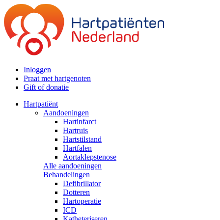
Inloggen
Praat met hartgenoten
Gift of donatie
Hartpatiënt
Aandoeningen
Hartinfarct
Hartruis
Hartstilstand
Hartfalen
Aortaklepstenose
Alle aandoeningen
Behandelingen
Defibrillator
Dotteren
Hartoperatie
ICD
Katheteriseren