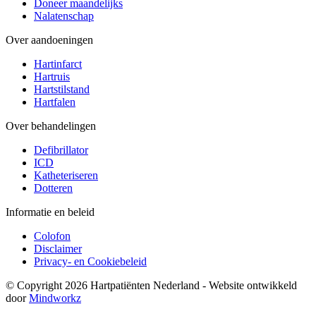
Doneer maandelijks
Nalatenschap
Over aandoeningen
Hartinfarct
Hartruis
Hartstilstand
Hartfalen
Over behandelingen
Defibrillator
ICD
Katheteriseren
Dotteren
Informatie en beleid
Colofon
Disclaimer
Privacy- en Cookiebeleid
© Copyright 2026 Hartpatiënten Nederland - Website ontwikkeld
door
Mindworkz