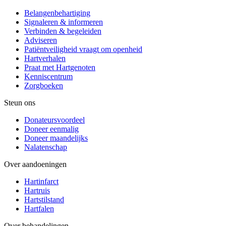
Belangenbehartiging
Signaleren & informeren
Verbinden & begeleiden
Adviseren
Patiëntveiligheid vraagt om openheid
Hartverhalen
Praat met Hartgenoten
Kenniscentrum
Zorgboeken
Steun ons
Donateursvoordeel
Doneer eenmalig
Doneer maandelijks
Nalatenschap
Over aandoeningen
Hartinfarct
Hartruis
Hartstilstand
Hartfalen
Over behandelingen