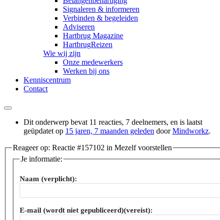
Belangenbehartiging
Signaleren & informeren
Verbinden & begeleiden
Adviseren
Hartbrug Magazine
HartbrugReizen
Wie wij zijn
Onze medewerkers
Werken bij ons
Kenniscentrum
Contact
Dit onderwerp bevat 11 reacties, 7 deelnemers, en is laatst
geüpdatet op
15 jaren, 7 maanden geleden
door
Mindworkz
.
Reageer op: Reactie #157102 in Mezelf voorstellen
Je informatie:
Naam (verplicht):
E-mail (wordt niet gepubliceerd)(vereist):