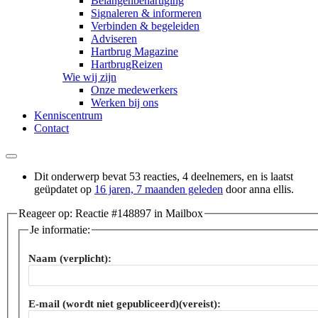
Belangenbehartiging
Signaleren & informeren
Verbinden & begeleiden
Adviseren
Hartbrug Magazine
HartbrugReizen
Wie wij zijn
Onze medewerkers
Werken bij ons
Kenniscentrum
Contact
Dit onderwerp bevat 53 reacties, 4 deelnemers, en is laatst
geüpdatet op
16 jaren, 7 maanden geleden
door
anna ellis
.
Reageer op: Reactie #148897 in Mailbox
Je informatie:
Naam (verplicht):
E-mail (wordt niet gepubliceerd)(vereist):