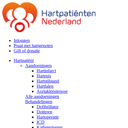
Inloggen
Praat met hartgenoten
Gift of donatie
Hartpatiënt
Aandoeningen
Hartinfarct
Hartruis
Hartstilstand
Hartfalen
Aortaklepstenose
Alle aandoeningen
Behandelingen
Defibrillator
Dotteren
Hartoperatie
ICD
Katheteriseren