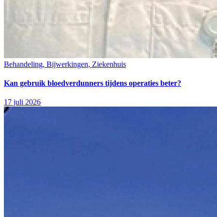
Behandeling, Bijwerkingen, Ziekenhuis
Kan gebruik bloedverdunners tijdens operaties beter?
17 juli 2026