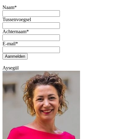
Naam
*
Tussenvoegsel
Achternaam
*
E-mail
*
Aanmelden
Aysegül