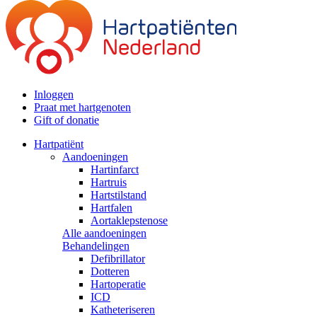
Inloggen
Praat met hartgenoten
Gift of donatie
Hartpatiënt
Aandoeningen
Hartinfarct
Hartruis
Hartstilstand
Hartfalen
Aortaklepstenose
Alle aandoeningen
Behandelingen
Defibrillator
Dotteren
Hartoperatie
ICD
Katheteriseren