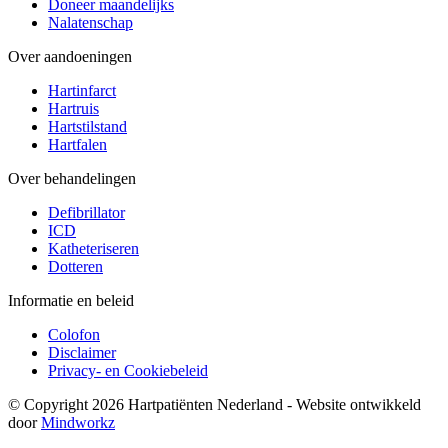
Doneer maandelijks
Nalatenschap
Over aandoeningen
Hartinfarct
Hartruis
Hartstilstand
Hartfalen
Over behandelingen
Defibrillator
ICD
Katheteriseren
Dotteren
Informatie en beleid
Colofon
Disclaimer
Privacy- en Cookiebeleid
© Copyright 2026 Hartpatiënten Nederland - Website ontwikkeld
door
Mindworkz