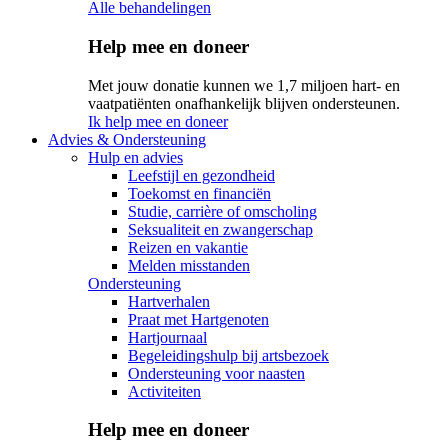
Alle behandelingen
Help mee en doneer
Met jouw donatie kunnen we 1,7 miljoen hart- en
vaatpatiënten onafhankelijk blijven ondersteunen.
Ik help mee en doneer
Advies & Ondersteuning
Hulp en advies
Leefstijl en gezondheid
Toekomst en financiën
Studie, carrière of omscholing
Seksualiteit en zwangerschap
Reizen en vakantie
Melden misstanden
Ondersteuning
Hartverhalen
Praat met Hartgenoten
Hartjournaal
Begeleidingshulp bij artsbezoek
Ondersteuning voor naasten
Activiteiten
Help mee en doneer