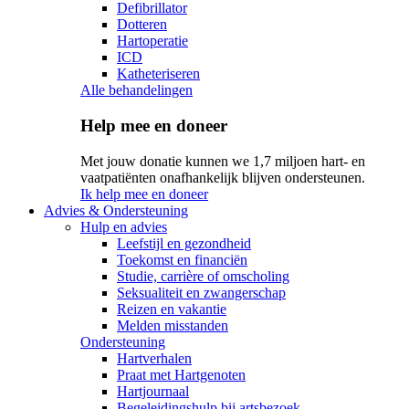
Defibrillator
Dotteren
Hartoperatie
ICD
Katheteriseren
Alle behandelingen
Help mee en doneer
Met jouw donatie kunnen we 1,7 miljoen hart- en
vaatpatiënten onafhankelijk blijven ondersteunen.
Ik help mee en doneer
Advies & Ondersteuning
Hulp en advies
Leefstijl en gezondheid
Toekomst en financiën
Studie, carrière of omscholing
Seksualiteit en zwangerschap
Reizen en vakantie
Melden misstanden
Ondersteuning
Hartverhalen
Praat met Hartgenoten
Hartjournaal
Begeleidingshulp bij artsbezoek