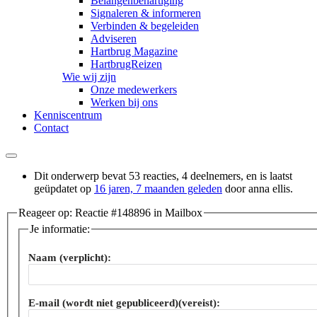
Belangenbehartiging
Signaleren & informeren
Verbinden & begeleiden
Adviseren
Hartbrug Magazine
HartbrugReizen
Wie wij zijn
Onze medewerkers
Werken bij ons
Kenniscentrum
Contact
Dit onderwerp bevat 53 reacties, 4 deelnemers, en is laatst
geüpdatet op
16 jaren, 7 maanden geleden
door
anna ellis
.
Reageer op: Reactie #148896 in Mailbox
Je informatie:
Naam (verplicht):
E-mail (wordt niet gepubliceerd)(vereist):