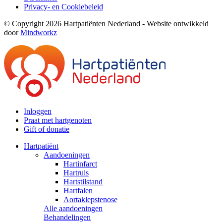
Privacy- en Cookiebeleid
© Copyright 2026 Hartpatiënten Nederland - Website ontwikkeld
door
Mindworkz
Inloggen
Praat met hartgenoten
Gift of donatie
Hartpatiënt
Aandoeningen
Hartinfarct
Hartruis
Hartstilstand
Hartfalen
Aortaklepstenose
Alle aandoeningen
Behandelingen