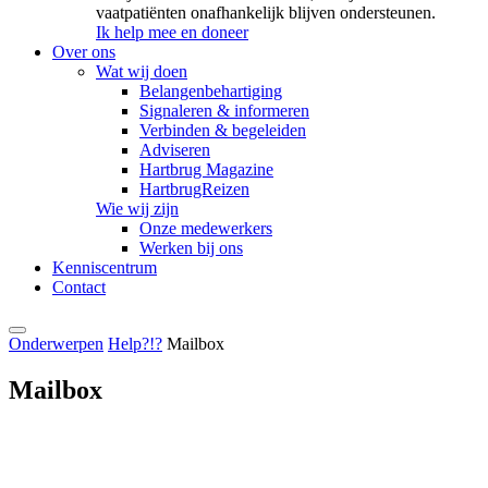
vaatpatiënten onafhankelijk blijven ondersteunen.
Ik help mee en doneer
Over ons
Wat wij doen
Belangenbehartiging
Signaleren & informeren
Verbinden & begeleiden
Adviseren
Hartbrug Magazine
HartbrugReizen
Wie wij zijn
Onze medewerkers
Werken bij ons
Kenniscentrum
Contact
Onderwerpen
Help?!?
Mailbox
Mailbox