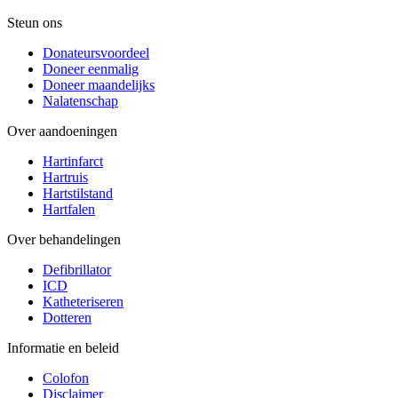
Steun ons
Donateursvoordeel
Doneer eenmalig
Doneer maandelijks
Nalatenschap
Over aandoeningen
Hartinfarct
Hartruis
Hartstilstand
Hartfalen
Over behandelingen
Defibrillator
ICD
Katheteriseren
Dotteren
Informatie en beleid
Colofon
Disclaimer