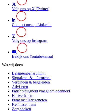
Volg ons op X (Twitter)
Connect ons op Linkedin
Volg ons op Instagram
Bekijk ons Youtubekanaal
Wat wij doen
Belangenbehartiging
Signaleren & informeren
Verbinden & begeleiden
Adviseren
Patiëntveiligheid vraagt om openheid
Hartverhalen
Praat met Hartgenoten
Kenniscentrum
Zorgboeken