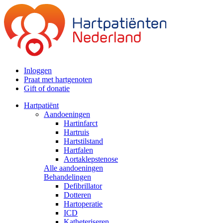
Inloggen
Praat met hartgenoten
Gift of donatie
Hartpatiënt
Aandoeningen
Hartinfarct
Hartruis
Hartstilstand
Hartfalen
Aortaklepstenose
Alle aandoeningen
Behandelingen
Defibrillator
Dotteren
Hartoperatie
ICD
Katheteriseren