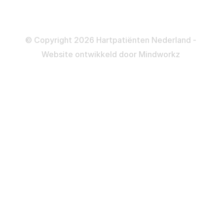
Colofon
Disclaimer
Privacy- en Cookiebeleid
© Copyright 2026 Hartpatiënten Nederland -
Website ontwikkeld door
Mindworkz