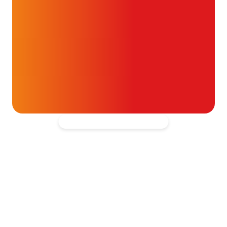
Alvast ontzettend bedankt!
Help mee en doneer
ouw donatie kunnen we 1,7 miljoen
t- en vaatpatiënten onafhankelijk
blijven ondersteunen.