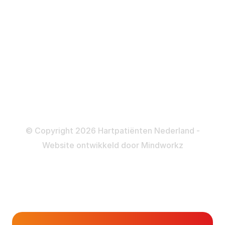
ICD
Katheteriseren
Dotteren
Informatie en beleid
Colofon
Disclaimer
Privacy- en Cookiebeleid
© Copyright 2026 Hartpatiënten Nederland -
Website ontwikkeld door
Mindworkz