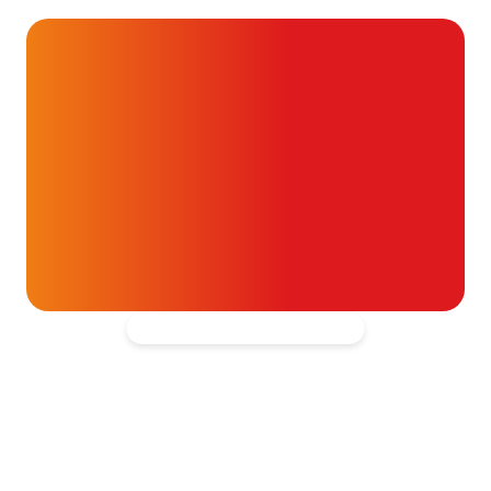
dan je denkt
16 juli 2026
Alvast ontzettend bedankt!
Help mee en doneer
ouw donatie kunnen we 1,7 miljoen
t- en vaatpatiënten onafhankelijk
blijven ondersteunen.