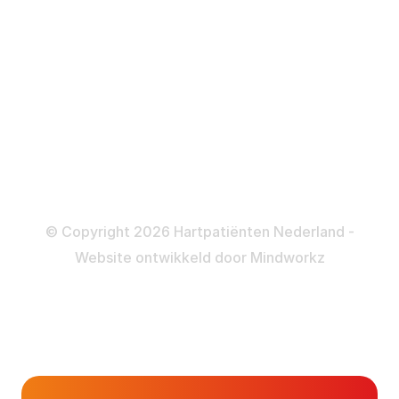
ICD
Katheteriseren
Dotteren
Informatie en beleid
Colofon
Disclaimer
Privacy- en Cookiebeleid
© Copyright 2026 Hartpatiënten Nederland -
Website ontwikkeld door
Mindworkz