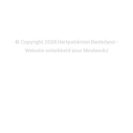
Informatie en beleid
Colofon
Disclaimer
Privacy- en Cookiebeleid
© Copyright 2026 Hartpatiënten Nederland -
Website ontwikkeld door
Mindworkz