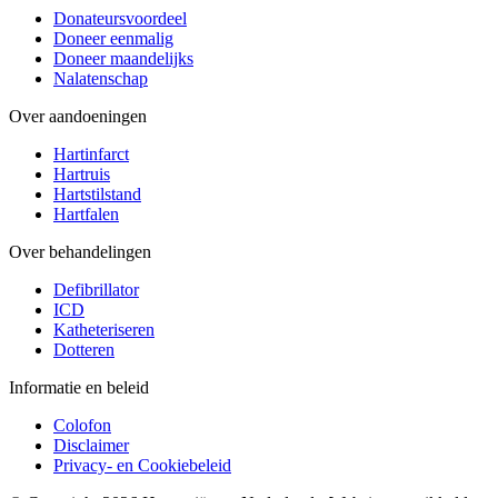
Donateursvoordeel
Doneer eenmalig
Doneer maandelijks
Nalatenschap
Over aandoeningen
Hartinfarct
Hartruis
Hartstilstand
Hartfalen
Over behandelingen
Defibrillator
ICD
Katheteriseren
Dotteren
Informatie en beleid
Colofon
Disclaimer
Privacy- en Cookiebeleid