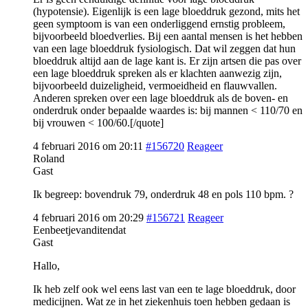
(hypotensie). Eigenlijk is een lage bloeddruk gezond, mits het
geen symptoom is van een onderliggend ernstig probleem,
bijvoorbeeld bloedverlies. Bij een aantal mensen is het hebben
van een lage bloeddruk fysiologisch. Dat wil zeggen dat hun
bloeddruk altijd aan de lage kant is. Er zijn artsen die pas over
een lage bloeddruk spreken als er klachten aanwezig zijn,
bijvoorbeeld duizeligheid, vermoeidheid en flauwvallen.
Anderen spreken over een lage bloeddruk als de boven- en
onderdruk onder bepaalde waardes is: bij mannen < 110/70 en
bij vrouwen < 100/60.[/quote]
4 februari 2016 om 20:11
#156720
Reageer
Roland
Gast
Ik begreep: bovendruk 79, onderdruk 48 en pols 110 bpm. ?
4 februari 2016 om 20:29
#156721
Reageer
Eenbeetjevanditendat
Gast
Hallo,
Ik heb zelf ook wel eens last van een te lage bloeddruk, door
medicijnen. Wat ze in het ziekenhuis toen hebben gedaan is