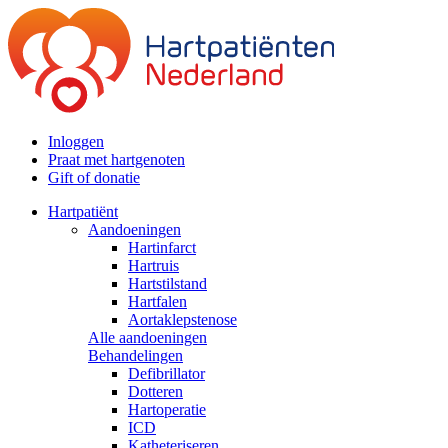
Inloggen
Praat met hartgenoten
Gift of donatie
Hartpatiënt
Aandoeningen
Hartinfarct
Hartruis
Hartstilstand
Hartfalen
Aortaklepstenose
Alle aandoeningen
Behandelingen
Defibrillator
Dotteren
Hartoperatie
ICD
Katheteriseren