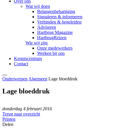
Over ons
Wat wij doen
Belangenbehartiging
Signaleren & informeren
Verbinden & begeleiden
Adviseren
Hartbrug Magazine
HartbrugReizen
Wie wij zijn
Onze medewerkers
Werken bij ons
Kenniscentrum
Contact
Onderwerpen
Algemeen
Lage bloeddruk
Lage bloeddruk
donderdag 4 februari 2016
Terug naar overzicht
Printen
Delen