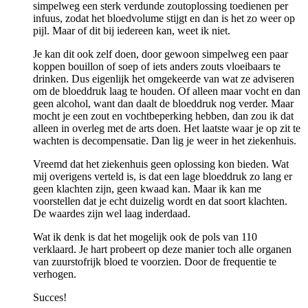
simpelweg een sterk verdunde zoutoplossing toedienen per
infuus, zodat het bloedvolume stijgt en dan is het zo weer op
pijl. Maar of dit bij iedereen kan, weet ik niet.
Je kan dit ook zelf doen, door gewoon simpelweg een paar
koppen bouillon of soep of iets anders zouts vloeibaars te
drinken. Dus eigenlijk het omgekeerde van wat ze adviseren
om de bloeddruk laag te houden. Of alleen maar vocht en dan
geen alcohol, want dan daalt de bloeddruk nog verder. Maar
mocht je een zout en vochtbeperking hebben, dan zou ik dat
alleen in overleg met de arts doen. Het laatste waar je op zit te
wachten is decompensatie. Dan lig je weer in het ziekenhuis.
Vreemd dat het ziekenhuis geen oplossing kon bieden. Wat
mij overigens verteld is, is dat een lage bloeddruk zo lang er
geen klachten zijn, geen kwaad kan. Maar ik kan me
voorstellen dat je echt duizelig wordt en dat soort klachten.
De waardes zijn wel laag inderdaad.
Wat ik denk is dat het mogelijk ook de pols van 110
verklaard. Je hart probeert op deze manier toch alle organen
van zuurstofrijk bloed te voorzien. Door de frequentie te
verhogen.
Succes!