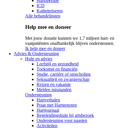
Hartoperatie
ICD
Katheteriseren
Alle behandelingen
Help mee en doneer
Met jouw donatie kunnen we 1,7 miljoen hart- en
vaatpatiënten onafhankelijk blijven ondersteunen.
Ik help mee en doneer
Advies & Ondersteuning
Hulp en advies
Leefstijl en gezondheid
Toekomst en financiën
Studie, carrière of omscholing
Seksualiteit en zwangerschap
Reizen en vakantie
Melden misstanden
Ondersteuning
Hartverhalen
Praat met Hartgenoten
Hartjournaal
Begeleidingshulp bij artsbezoek
Ondersteuning voor naasten
Activiteiten