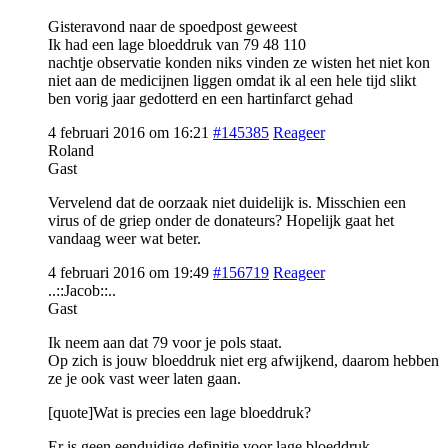
Gisteravond naar de spoedpost geweest
Ik had een lage bloeddruk van 79 48 110
nachtje observatie konden niks vinden ze wisten het niet kon
niet aan de medicijnen liggen omdat ik al een hele tijd slikt
ben vorig jaar gedotterd en een hartinfarct gehad
4 februari 2016 om 16:21
#145385
Reageer
Roland
Gast
Vervelend dat de oorzaak niet duidelijk is. Misschien een
virus of de griep onder de donateurs? Hopelijk gaat het
vandaag weer wat beter.
4 februari 2016 om 19:49
#156719
Reageer
..::Jacob::..
Gast
Ik neem aan dat 79 voor je pols staat.
Op zich is jouw bloeddruk niet erg afwijkend, daarom hebben
ze je ook vast weer laten gaan.
[quote]Wat is precies een lage bloeddruk?
Er is geen eenduidige definitie voor lage bloeddruk