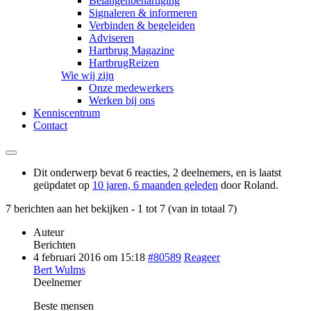
Belangenbehartiging
Signaleren & informeren
Verbinden & begeleiden
Adviseren
Hartbrug Magazine
HartbrugReizen
Wie wij zijn
Onze medewerkers
Werken bij ons
Kenniscentrum
Contact
Dit onderwerp bevat 6 reacties, 2 deelnemers, en is laatst
geüpdatet op
10 jaren, 6 maanden geleden
door
Roland
.
7 berichten aan het bekijken - 1 tot 7 (van in totaal 7)
Auteur
Berichten
4 februari 2016 om 15:18
#80589
Reageer
Bert Wulms
Deelnemer
Beste mensen