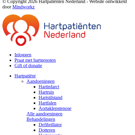
© Copyright 2026 Hartpatiënten Nederland - Website ontwikkeld
door
Mindworkz
Inloggen
Praat met hartgenoten
Gift of donatie
Hartpatiënt
Aandoeningen
Hartinfarct
Hartruis
Hartstilstand
Hartfalen
Aortaklepstenose
Alle aandoeningen
Behandelingen
Defibrillator
Dotteren